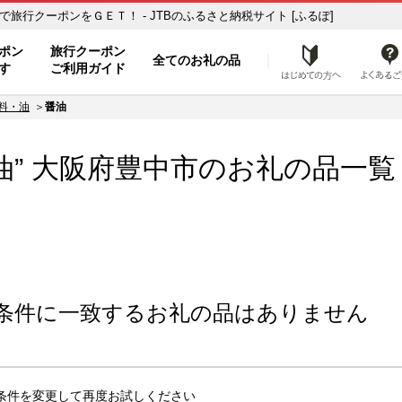
覧 ふるさと納税の返礼品で旅行クーポンをＧＥＴ！ - JTBのふるさと納税サイト [ふるぽ]
ト
ポン
旅行クーポン
全てのお礼の品
はじめ
す
ご利用ガイド
料・油
醤油
油” 大阪府
豊中市
のお礼の品一覧
条件に一致するお礼の品はありません
条件を変更して再度お試しください