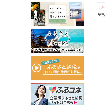
所蔵物や作品が展示された
の心のふるさと出雲応援基
県 北栄町 おすすめ 人気】
テル 宿泊 ギフト券 割引
し 
青山剛昌ふるさと館をはじ
金」に積み立て、次年度以
中国地方
近畿地方
九州
券 割引 チケット 宿泊
気 
め、駅から青山剛昌ふるさ
降に、指定された使途に基
券 人気 おすすめ ホテ
町 
鳥取県
北栄町
京都府
京都市
鹿児
と館までの約1.4kmを「コナ
づき、出雲の観光や産業、
キ
ル 宿泊 旅行 観光 グル
ン通り」と名付け、キャラ
福祉、教育、環境など幅広
メ ふるさと納税 ］
クターのブロンズ像やカラ
い分野の事業に活用させて
ぎ
ーオブジェが点在するなど
いただきます。
「名探偵コナンに会えるま
このふるさと寄附をきっか
ぎ
ち」づくりを進めていま
けに、全国のみなさまとた
す。
くさんのご縁を結びたいと
町を応援していただけるみ
願っています。ぜひ、この
なさまと一緒に持続可能な
機会に出雲市への温かいご
まちづくりを進めていきま
支援をよろしくお願いいた
す。
します。
みなさまの応援をよろしく
お願いします。