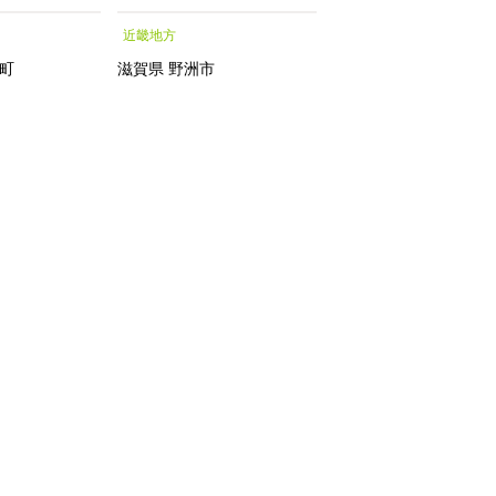
シャルトリートメントエッ
月中旬発送】【お届
近畿地方
中部地方
センス フェイシャルトリ
指定不可】
ートメント トリートメン
町
滋賀県
野洲市
新潟県
南魚沼市
トエッセンス 化粧水｜