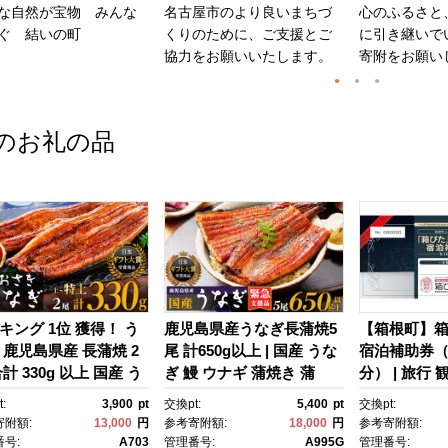
な自然が宝物 みんな
名古屋市のより良いまちづ
心のふるさと
ぐ 結いの町
くりのために、ご支援とご
に引き継いで
協力をお願いいたします。
寄附をお願い
のお礼の品
キング 1位 獲得！ う
鹿児島県産うなぎ長蒲焼5
【箱根町】
 鹿児島県産 長蒲焼 2
尾 計650g以上 | 国産 うな
宿泊補助券（1
計 330g 以上 国産 う
ぎ 鰻 ウナギ 蒲焼き 蒲
分） | 旅行 
 鰻 ウナギ 蒲焼き 蒲
焼 かばやき unagi うなぎ
行クーポン 
:
3,900
pt
交換pt:
5,400
pt
交換pt:
かばやき 魚 魚介 魚
蒲焼 土用丑の日 土用の丑
町ふるさと納
寄附額:
13,000
円
参考寄附額:
18,000
円
参考寄附額:
海鮮 うな重 ひつまぶ
の日 丑の日 魚 魚介 魚
ふるさと納税
号:
A703
管理番号:
A995G
管理番号: