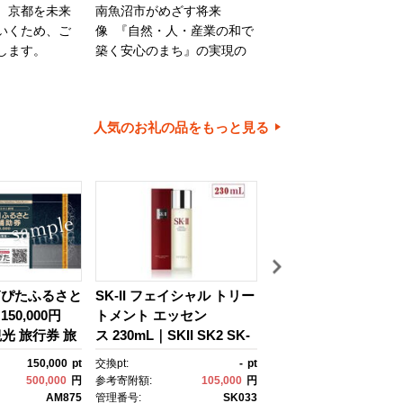
、京都を未来
南魚沼市がめざす将来
旭川市は、旭山動物園
いくため、ご
像 『自然・人・産業の和で
川家具で知られるほか
します。
築く安心のまち』の実現の
内有数の米どころでも
ために大切に使わせていた
ます。旭川市の魅力あ
だきます。
ちづくりのために、ご
とご協力をお願いいた
人気のお礼の品をもっと見る
す。
箱ぴたふるさと
SK-II フェイシャル トリー
【高級】八色原すい
50,000円
トメント エッセン
２玉【西瓜 スイカ す
観光 旅行券 旅
ス 230mL｜SKII SK2 SK-
か 小玉 季節限定 果物
クーポン 箱根
2 SK エスケーツー エスケ
ルーツ ギフト 名産地
150,000
pt
交換pt:
-
pt
交換pt:
税 神奈川県
ーツ エスケｰ ピテラ スキ
直送 シャキシャキ 厳
500,000
円
参考寄附額:
105,000
円
参考寄附額:
15,
 神奈川県 箱
ンケア 化粧品 ｺｽﾒ フェイ
ザート 新潟県】【202
AM875
管理番号:
SK033
管理番号:
CN