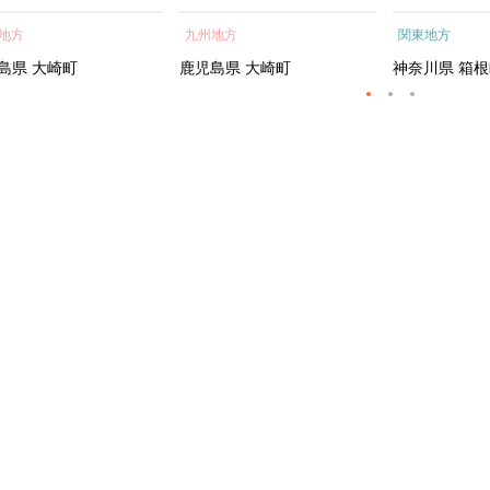
蒲焼 訳あり ギフト 人
貝 海鮮 うな重 蒲焼 訳あ
根町
地方
九州地方
関東地方
おすすめ 鹿児島県 大崎
り ギフト 人気 おすす
大隅半島 A703
め 鹿児島県 大崎町 大隅半
島県
大崎町
鹿児島県
大崎町
神奈川県
箱根
島 A995G 【会員限定のお
礼の品】【うなぎ蒲焼 国
産 うなぎ unagi 鰻 ウナ
ギ うなぎ蒲焼】