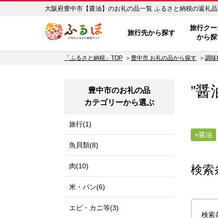
大阪府豊中市【醤油】のお礼の品一
ふるぽ JTBのふるさと納税サイ
旅行クー
旅行先から探す
から探
「ふるさと納税」TOP
豊中市 お礼の品から探す
調味
”醤
豊中市のお礼の品
カテゴリーから選ぶ
旅行(1)
醤油
魚貝類(8)
肉(10)
検索
米・パン(6)
エビ・カニ等(3)
検索