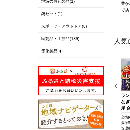
地域のお礼の品(1)
私たちのまち北栄町は、鳥
出雲市は、「神話の國出
豊か
取県の中央部に位置する人
雲」として全国に知られる
で紡
鍋セット(1)
口約14,000人の町です。
とともに、出雲大社、荒神
北は日本海に面し、白砂青
谷遺跡、西谷墳墓群などの
スポーツ・アウトドア(6)
松の景色が美しい北条砂丘
歴史・文化遺産と、日本
が広がっており、南は大山
海、宍道湖、斐伊川などの
民芸品・工芸品(139)
人気
を望む黒ぼく地帯の丘陵地
豊かな自然に恵まれた地域
があり、豊かな自然に囲ま
です。
電化製品(4)
れています。
「元気な出雲、活力のある
この豊かな自然環境を生か
出雲、笑顔の絶えない出
し、スイカ、ぶどう、らっ
雲」をモットーに、全国に
きょう、長芋などさまざま
誇れる都市づくり、愛着と
な魅力ある農産物が生み出
誇りが持てる故郷づくりを
されています。
展開しています。
また、漫画「名探偵コナ
出雲市では、出雲市の発展
【先行予約】梨 新甘泉
【シックスセンシズ 京
ラン
ン」の作者である青山剛昌
を願う郷土出身の方々や、
（しんかんせん）
都】ホテル宿泊ギフト券5
なぎ
氏の出身地であり、駅構内
出雲市に心を寄せていただ
5kg（JA）※2026年8月中
万円分×6枚セット(ホテル
尾 合
に「名探偵コナン」の装飾
く全国のみなさまから、広
旬～9月上旬頃に順次発送
の宿泊、レストラン等で使
なぎ
pt
交換pt:
-
pt
交換pt:
-
pt
交換pt
が施されたコナン駅（JR由
く寄附を募っています。
予定【梨 なし ナシ 新甘
用可)［ 京都 東山 源氏物
焼 
円
参考寄附額:
22,000
円
参考寄附額:
1,000,000
円
参考
良駅）や青山氏の思い出の
いただいたご寄附は「日本
泉 フルーツ 果物 鳥取
語の世界観 庭園 隠れ家 ホ
貝 
NT
管理番号:
AT003
管理番号:
A-VR07
管理番