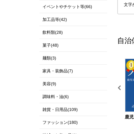
文字
イベントやチケット等(66)
加工品等(42)
飲料類(28)
自治
菓子(48)
麺類(3)
11
12
家具・装飾品(7)
美容(9)
調味料・油(6)
雑貨・日用品(109)
鳥取県 北栄町
島根県 出雲市
鹿児
ファッション(180)