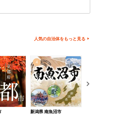
人気の自治体をもっと見る
4
5
市
新潟県 南魚沼市
北海道 旭川市