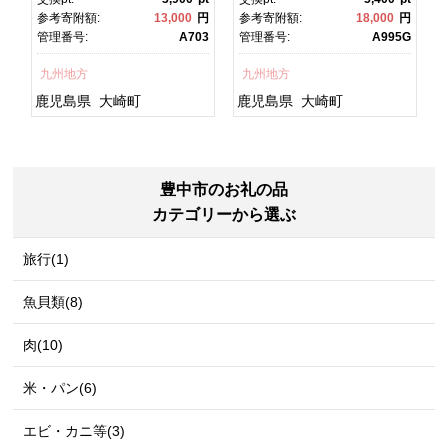
焼 かばやき 魚 魚介 魚貝 海
焼 土用丑の日 土用の丑の
円
参考寄附額:
13,000
円
参考寄附額:
18,000
円
鮮 うな重 ひつまぶし 蒲
日 丑の日 魚 魚介 魚貝 海
1
管理番号:
A703
管理番号:
A995G
焼 訳あり ギフト 人気 おす
鮮 うな重 蒲焼 訳あり ギフ
すめ 鹿児島県 大崎町 大隅
ト 人気 おすすめ 鹿児島
九州地方
九州地方
半島 A703
県 大崎町 大隅半
島 A995G 【会員限定のお
鹿児島県
大崎町
鹿児島県
大崎町
礼の品】【うなぎ蒲焼 国
産 うなぎ unagi 鰻 ウナ
ギ うなぎ蒲焼】
豊中市のお礼の品
カテゴリーから選ぶ
旅行(1)
魚貝類(8)
肉(10)
米・パン(6)
エビ・カニ等(3)