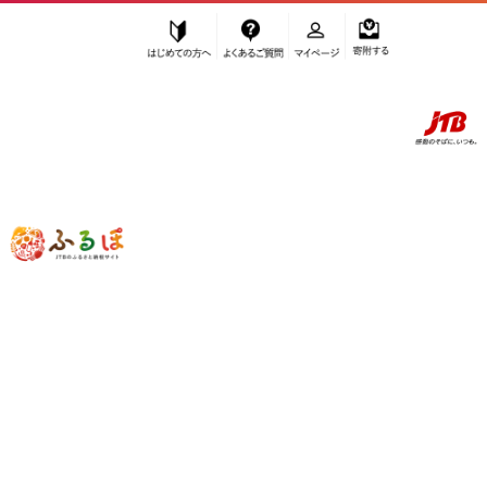
はじめての方へ
よくあるご質問
マイページ
寄附する
ふるぽ JTBのふるさと納税サイト
「ふるさと納税」TOP
豊中市 お礼の品から探す
菓子
饅頭・羊羹・大福
”饅頭・羊羹・大福” 大阪府
豊中市
のお
礼の品一覧
さらに検索条件を絞り込む
饅頭・羊羹・大福