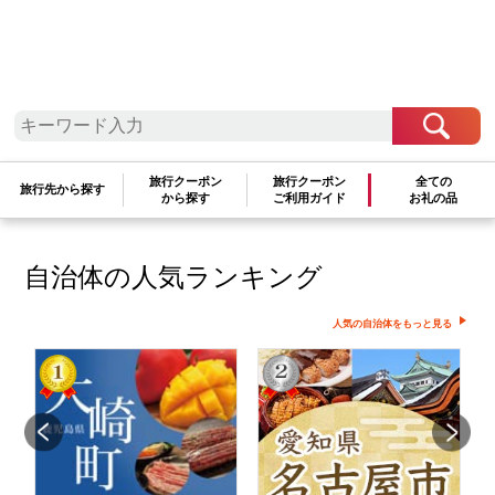
検索条件に一致するお礼の品はありま
せん
検索条件を変更して再度お試しください
旅行クーポン
旅行クーポン
全ての
文字が正しく入力されていることをご確認ください
旅行先から探す
から探す
ご利用ガイド
お礼の品
自治体の人気ランキング
人気の自治体をもっと見る