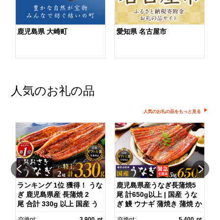
鹿児島県 大崎町
愛知県 名古屋市
人気のお礼の品
人気のお礼の品をもっと見る
ダ
ランキング 1位 獲得！ うな
鹿児島県産うなぎ長蒲焼5
ぎ 鹿児島県産 長蒲焼 2
尾 計650g以上 | 国産 うな
尾 合計 330g 以上 国産 う
ぎ 鰻 ウナギ 蒲焼き 蒲焼 か
ス
なぎ 鰻 ウナギ 蒲焼き 蒲
ばやき unagi うなぎ蒲
pt
交換pt:
3,900
pt
交換pt:
5,400
pt