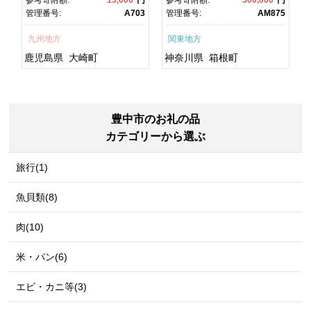
鮮 うな重 ひつまぶし 蒲
るさと納税 神奈川県 箱根
1
管理番号:
A703
管理番号:
AM875
焼 訳あり ギフト 人気 おす
町
すめ 鹿児島県 大崎町 大隅
九州地方
関東地方
半島 A703
鹿児島県
大崎町
神奈川県
箱根町
豊中市のお礼の品
カテゴリーから選ぶ
旅行(1)
魚貝類(8)
肉(10)
米・パン(6)
エビ・カニ等(3)