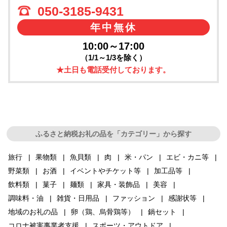
050-3185-9431
年中無休
10:00～17:00
（1/1～1/3を除く）
★土日も電話受付しております。
ふるさと納税お礼の品を「カテゴリー」から探す
旅行
果物類
魚貝類
肉
米・パン
エビ・カニ等
野菜類
お酒
イベントやチケット等
加工品等
飲料類
菓子
麺類
家具・装飾品
美容
調味料・油
雑貨・日用品
ファッション
感謝状等
地域のお礼の品
卵（鶏、烏骨鶏等）
鍋セット
コロナ被害事業者支援
スポーツ・アウトドア