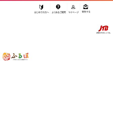
はじめての方へ
よくあるご質問
マイページ
寄附する
ふるぽ JTBのふるさと納税サイト
「ふるさと納税」TOP
豊中市 お礼の品から探す
ファッション
”ファッション” 大阪府
豊中市
のお礼の
品一覧
さらに検索条件を絞り込む
ファッション