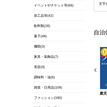
文字
イベントやチケット等(66)
加工品等(42)
飲料類(28)
自治
菓子(48)
麺類(3)
11
12
家具・装飾品(7)
美容(9)
調味料・油(6)
雑貨・日用品(109)
鳥取県 北栄町
島根県 出雲市
鹿児
ファッション(180)