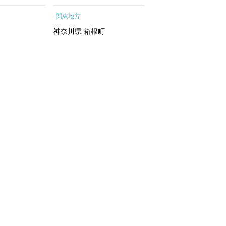
ートメントエッ
根町
行予約 ホテル 旅館 
関東地方
関東地方
イシャルトリ
ット 子供 子連れ カ
トリートメン
ル 家族 人気 おすすめ
神奈川県
箱根町
千葉県
浦安市
 化粧水｜
行クーポン 店頭 オン
ン ネット予約 電話 
間3年