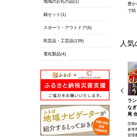
地域のお礼の品(1)
私たちのまち北栄町は、鳥
出雲市は、「神話の國出
豊か
取県の中央部に位置する人
雲」として全国に知られる
で紡
鍋セット(1)
口約14,000人の町です。
とともに、出雲大社、荒神
北は日本海に面し、白砂青
谷遺跡、西谷墳墓群などの
スポーツ・アウトドア(6)
松の景色が美しい北条砂丘
歴史・文化遺産と、日本
が広がっており、南は大山
海、宍道湖、斐伊川などの
民芸品・工芸品(139)
人気
を望む黒ぼく地帯の丘陵地
豊かな自然に恵まれた地域
があり、豊かな自然に囲ま
です。
電化製品(4)
れています。
「元気な出雲、活力のある
この豊かな自然環境を生か
出雲、笑顔の絶えない出
し、スイカ、ぶどう、らっ
雲」をモットーに、全国に
きょう、長芋などさまざま
誇れる都市づくり、愛着と
な魅力ある農産物が生み出
誇りが持てる故郷づくりを
されています。
展開しています。
また、漫画「名探偵コナ
出雲市では、出雲市の発展
旅
うなぎ 鹿児島県産 長蒲
【テーラー神谷】 オーダ
ラン
ン」の作者である青山剛昌
を願う郷土出身の方々や、
焼 4尾 合計 660g 以上 国
ー洋服御誂え券
なぎ
氏の出身地であり、駅構内
出雲市に心を寄せていただ
産 うなぎ 鰻 ウナギ 蒲焼
尾 合
に「名探偵コナン」の装飾
く全国のみなさまから、広
ポ
き 蒲焼 かばやき 魚 魚
なぎ
pt
交換pt:
6,600
pt
交換pt:
-
pt
交換pt
が施されたコナン駅（JR由
く寄附を募っています。
さ
介 魚貝 海鮮 うな重 ひつ
焼 
円
参考寄附額:
22,000
円
参考寄附額:
1,000,000
円
参考
良駅）や青山氏の思い出の
いただいたご寄附は「日本
と
まぶし 蒲焼 訳あり ギフ
貝 
0T
管理番号:
A702-NT
管理番号:
HS001
管理番