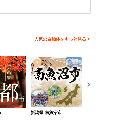
人気の自治体をもっと見る
4
5
市
新潟県 南魚沼市
北海道 旭川市