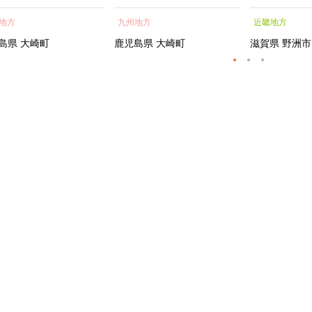
蒲焼 訳あり ギフト 人
貝 海鮮 うな重 蒲焼 訳あ
シャルトリ
地方
九州地方
近畿地方
おすすめ 鹿児島県 大崎
り ギフト 人気 おすす
センス フェ
大隅半島 A703
め 鹿児島県 大崎町 大隅半
ートメント 
島県
大崎町
鹿児島県
大崎町
滋賀県
野洲市
島 A995G 【会員限定のお
トエッセンス
礼の品】【うなぎ蒲焼 国
産 うなぎ unagi 鰻 ウナ
ギ うなぎ蒲焼】