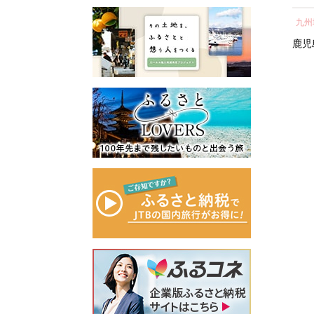
所蔵物や作品が展示された
の心のふるさと出雲応援基
ト 人気 おすすめ 鹿児島
し 
青山剛昌ふるさと館をはじ
金」に積み立て、次年度以
九州地方
中部地方
九州
県 大崎町 大隅半島 鰻 う
気 
め、駅から青山剛昌ふるさ
降に、指定された使途に基
なぎ ウナギ 鰻 人気 ウナ
町 
鹿児島県
大崎町
愛知県
名古屋市
鹿児
と館までの約1.4kmを「コナ
づき、出雲の観光や産業、
ギ うなぎ おすすめ ランキ
ン通り」と名付け、キャラ
福祉、教育、環境など幅広
ング うなぎ おいし
クターのブロンズ像やカラ
い分野の事業に活用させて
い unagi うなぎ 【うなぎ
ーオブジェが点在するなど
いただきます。
蒲焼 国産 うな
「名探偵コナンに会えるま
このふるさと寄附をきっか
ぎ unagi 鰻 ウナギ うなぎ
ち」づくりを進めていま
けに、全国のみなさまとた
蒲焼】
す。
くさんのご縁を結びたいと
町を応援していただけるみ
願っています。ぜひ、この
なさまと一緒に持続可能な
機会に出雲市への温かいご
まちづくりを進めていきま
支援をよろしくお願いいた
す。
します。
みなさまの応援をよろしく
お願いします。