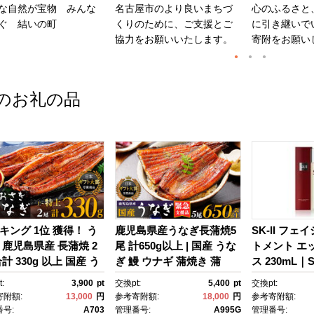
な自然が宝物 みんな
名古屋市のより良いまちづ
心のふるさと
ぐ 結いの町
くりのために、ご支援とご
に引き継いで
協力をお願いいたします。
寄附をお願い
のお礼の品
キング 1位 獲得！ う
鹿児島県産うなぎ長蒲焼5
SK-II フェ
 鹿児島県産 長蒲焼 2
尾 計650g以上 | 国産 うな
トメント エ
計 330g 以上 国産 う
ぎ 鰻 ウナギ 蒲焼き 蒲
ス 230mL｜SK
 鰻 ウナギ 蒲焼き 蒲
焼 かばやき unagi うなぎ
2 SK エス
:
3,900
pt
交換pt:
5,400
pt
交換pt:
かばやき 魚 魚介 魚
蒲焼 土用丑の日 土用の丑
ーツ エスケｰ
寄附額:
13,000
円
参考寄附額:
18,000
円
参考寄附額:
海鮮 うな重 ひつまぶ
の日 丑の日 魚 魚介 魚
ンケア 化粧品
号:
A703
管理番号:
A995G
管理番号: