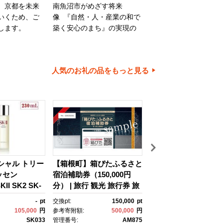
、京都を未来
南魚沼市がめざす将来
旭川市は、旭山動物園
いくため、ご
像 『自然・人・産業の和で
川家具で知られるほか
します。
築く安心のまち』の実現の
内有数の米どころでも
ために大切に使わせていた
ます。旭川市の魅力あ
だきます。
ちづくりのために、ご
とご協力をお願いいた
人気のお礼の品をもっと見る
す。
イシャル トリー
【箱根町】箱ぴたふるさと
【浦安市】JTBふる
ッセン
宿泊補助券（150,000円
行クーポン（30,000
II SK2 SK-
分） | 旅行 観光 旅行券 旅
有効期間3年（Eメー
ケーツー エスケ
行クーポン クーポン 箱根
行）｜旅行 トラベル 
-
pt
交換pt:
150,000
pt
交換pt:
 ピテラ スキ
町ふるさと納税 神奈川県
約 国内旅行 JTB 宿泊
105,000
円
参考寄附額:
500,000
円
参考寄附額:
100,
 ｺｽﾒ フェイ
ふるさと納税 神奈川県 箱
光 体験 旅行券 宿泊券
SK033
管理番号:
AM875
管理番号:
JTB