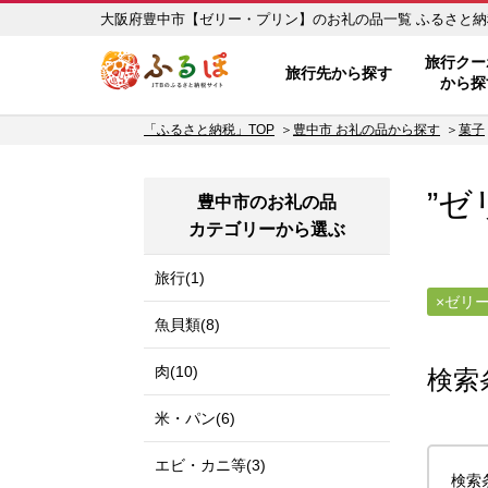
大阪府豊中市【ゼ
ふるぽ JTBのふるさと納税サイ
旅行クー
旅行先から探す
から探
「ふるさと納税」TOP
豊中市 お礼の品から探す
菓子
”ゼ
豊中市のお礼の品
カテゴリーから選ぶ
旅行(1)
ゼリ
魚貝類(8)
肉(10)
検索
米・パン(6)
エビ・カニ等(3)
検索