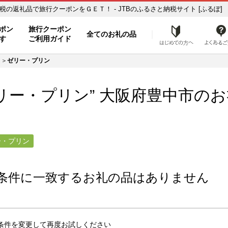
リー・プリン】のお礼の品一覧 ふるさと納税の返礼品で旅行クーポンをＧＥＴ！ - JTBのふるさと納税サイト [ふるぽ]
ト
ポン
旅行クーポン
全てのお礼の品
はじめ
す
ご利用ガイド
ゼリー・プリン
リー・プリン” 大阪府
豊中市
のお
ー・プリン
条件に一致するお礼の品はありません
条件を変更して再度お試しください