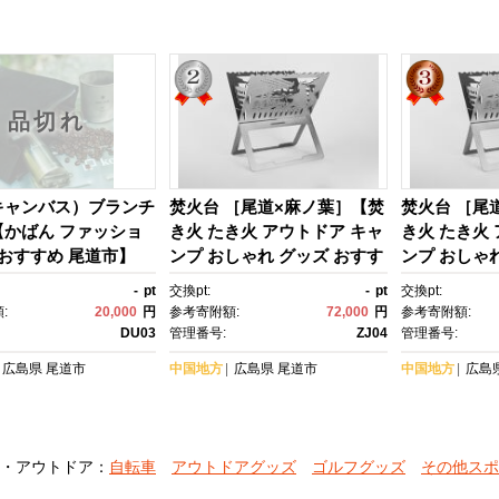
品切れ
キャンバス）ブランチ
焚火台 ［尾道×麻ノ葉］【焚
焚火台 ［尾
【かばん ファッショ
き火 たき火 アウトドア キャ
き火 たき火
 おすすめ 尾道市】
ンプ おしゃれ グッズ おすす
ンプ おしゃ
め 広島県 尾道市】
め 広島県 
-
pt
交換pt:
-
pt
交換pt:
:
20,000
円
参考寄附額:
72,000
円
参考寄附額:
DU03
管理番号:
ZJ04
管理番号:
広島県
尾道市
中国地方
広島県
尾道市
中国地方
広島
・アウトドア：
自転車
アウトドアグッズ
ゴルフグッズ
その他スポ