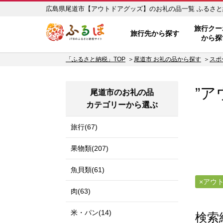
広島県尾道市【
ふるぽ JTBのふるさと納税サイ
旅行クー
旅行先から探す
から探
「ふるさと納税」TOP
尾道市 お礼の品から探す
スポ
”ア
尾道市のお礼の品
カテゴリーから選ぶ
旅行(67)
果物類(207)
魚貝類(61)
アウ
肉(63)
米・パン(14)
検索