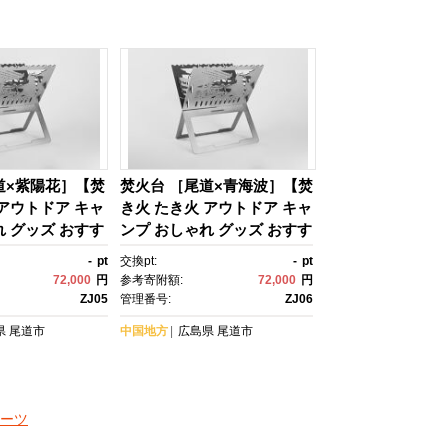
道×紫陽花］【焚
焚火台 ［尾道×青海波］【焚
 アウトドア キャ
き火 たき火 アウトドア キャ
れ グッズ おすす
ンプ おしゃれ グッズ おすす
尾道市】
め 広島県 尾道市】
-
pt
交換pt:
-
pt
72,000
円
参考寄附額:
72,000
円
ZJ05
管理番号:
ZJ06
県
尾道市
中国地方
広島県
尾道市
ーツ