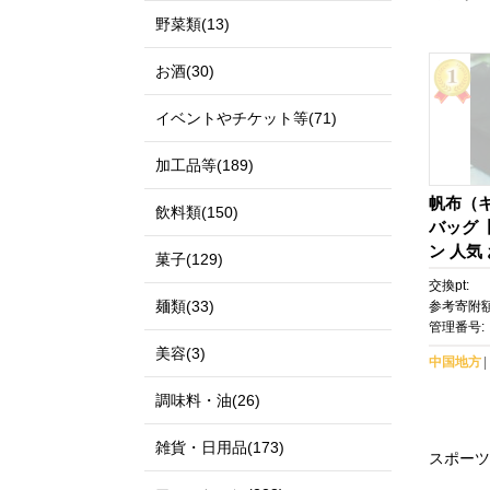
野菜類(13)
お酒(30)
イベントやチケット等(71)
加工品等(189)
帆布（
飲料類(150)
バッグ
ン 人気
菓子(129)
交換pt:
麺類(33)
参考寄附額
管理番号:
美容(3)
中国地方
調味料・油(26)
雑貨・日用品(173)
スポーツ