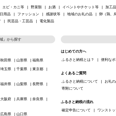
エビ・カニ等
野菜類
お酒
イベントやチケット等
加工
日用品
ファッション
感謝状等
地域のお礼の品
卵（鶏、
ア
民芸品・工芸品
電化製品
域」から探す
はじめての方へ
ふるさと納税とは？
便利なポ
秋田県
山形県
福島県
埼玉県
千葉県
東京都
よくあるご質問
ふるさと納税について
お礼の
福井県
山梨県
長野県
寄附について
大阪府
兵庫県
奈良県
ふるさと納税の流れ
確定申告について
ワンストッ
広島県
山口県