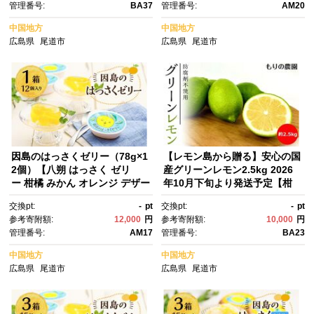
管理番号:
BA37
管理番号:
AM20
すめ 瀬戸内 広島県 尾道市】
県 尾道市】
中国地方
中国地方
広島県
尾道市
広島県
尾道市
因島のはっさくゼリー（78g×1
【レモン島から贈る】安心の国
2個）【八朔 はっさく ゼリ
産グリーンレモン2.5kg 2026
ー 柑橘 みかん オレンジ デザー
年10月下旬より発送予定【柑
ト スイーツ 人気 おすすめ 広島
橘 果物 フルーツ人気 おすす
交換pt:
-
pt
交換pt:
-
pt
県 尾道市】
め 瀬戸内 広島県 尾道市】
参考寄附額:
12,000
円
参考寄附額:
10,000
円
管理番号:
AM17
管理番号:
BA23
中国地方
中国地方
広島県
尾道市
広島県
尾道市