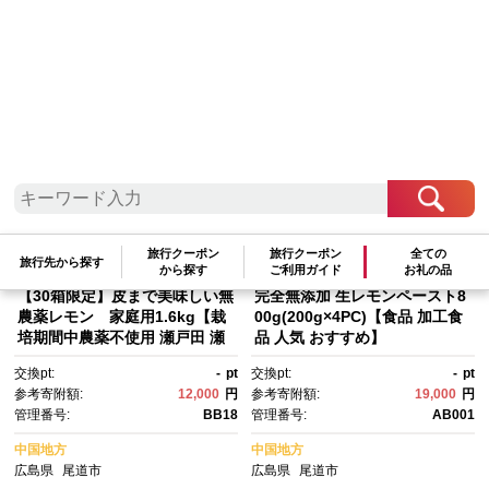
検索結果一覧
1～20件 / 全190件
参考寄附額順
|
新着順
|
人気ランキング順
旅行クーポン
旅行クーポン
全ての
旅行先から探す
から探す
ご利用ガイド
お礼の品
【30箱限定】皮まで美味しい無
完全無添加 生レモンペースト8
農薬レモン 家庭用1.6kg【栽
00g(200g×4PC)【食品 加工食
培期間中農薬不使用 瀬戸田 瀬
品 人気 おすすめ】
戸田レモン 檸檬 瀬戸内レモ
交換pt:
-
pt
交換pt:
-
pt
ン フルーツ 柑橘 シトラス 有
参考寄附額:
12,000
円
参考寄附額:
19,000
円
機肥料 防腐剤不使用 レモネー
管理番号:
BB18
管理番号:
AB001
ド 尾道市 広島】
中国地方
中国地方
広島県
尾道市
広島県
尾道市