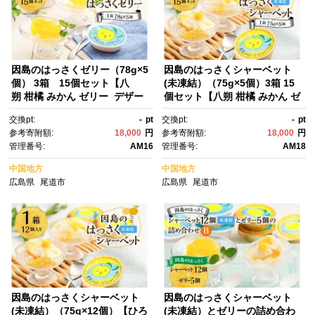
因島のはっさくゼリー（78g×5
因島のはっさくシャーベット
個） 3箱 15個セット【八
(未凍結）（75g×5個）3箱 15
朔 柑橘 みかん ゼリー デザー
個セット【八朔 柑橘 みかん ゼ
ト おやつ 広島の 給食 はっさ
リー シャーベット デザート お
交換pt:
-
pt
交換pt:
-
pt
く JA 広島 尾道】
やつ 広島の 給食 はっさく J
参考寄附額:
18,000
円
参考寄附額:
18,000
円
A 広島 尾道】
管理番号:
AM16
管理番号:
AM18
中国地方
中国地方
広島県
尾道市
広島県
尾道市
因島のはっさくシャーベット
因島のはっさくシャーベット
(未凍結）（75g×12個）【ひろ
(未凍結）とゼリーの詰め合わ