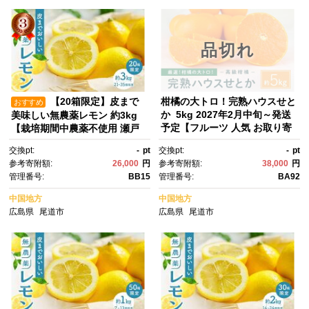
品切れ
【20箱限定】皮まで
柑橘の大トロ！完熟ハウスせと
おすすめ
か 5kg 2027年2月中旬～発送
美味しい無農薬レモン 約3kg
予定【フルーツ 人気 お取り寄
【栽培期間中農薬不使用 瀬戸
せ 産地直送 もりの農園 ドルチ
田 瀬戸田レモン 檸檬 瀬戸内レ
交換pt:
-
pt
交換pt:
-
pt
ェみかん みかん せとか 柑橘 果
モン フルーツ 柑橘 シトラ
参考寄附額:
26,000
円
参考寄附額:
38,000
円
物 フルーツ 産地直送 人気 おす
ス 有機肥料 防腐剤不使用 レモ
管理番号:
BB15
管理番号:
BA92
すめ 瀬戸内 広島県 尾道市】
ネード 尾道市 広島】
中国地方
中国地方
広島県
尾道市
広島県
尾道市