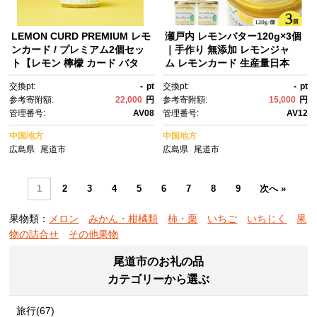
LEMON CURD PREMIUM レモ
瀬戸内 レモンバター120g×3個
ンカード / プレミアム2個セッ
｜手作り 無添加 レモンジャ
ト【レモン 檸檬 カード バタ
ム レモンカード 生産量日本
ー フルーツ 果物 ソース スイー
一 広島
交換pt:
-
pt
交換pt:
-
pt
ツ デザート バター スプレッ
参考寄附額:
22,000
円
参考寄附額:
15,000
円
ド 人気 おすすめ 広島県 尾道
管理番号:
AV08
管理番号:
AV12
市】
中国地方
中国地方
広島県
尾道市
広島県
尾道市
1
2
3
4
5
6
7
8
9
次へ »
果物類：
メロン
みかん・柑橘類
柿・栗
いちご
いちじく
果
物の詰合せ
その他果物
尾道市のお礼の品
カテゴリーから選ぶ
旅行(67)