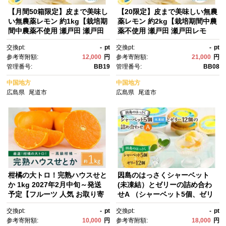
【月間50箱限定】皮まで美味し
【20限定】皮まで美味しい無農
い無農薬レモン 約1kg【栽培期
薬レモン 約2kg【栽培期間中農
間中農薬不使用 瀬戸田 瀬戸田
薬不使用 瀬戸田 瀬戸田レモ
レモン 檸檬 瀬戸内レモン フル
ン 檸檬 瀬戸内レモン フルー
交換pt:
-
pt
交換pt:
-
pt
ーツ 柑橘 シトラス 有機肥
ツ 柑橘 シトラス 有機肥料 防
参考寄附額:
12,000
円
参考寄附額:
21,000
円
料 防腐剤不使用 レモネード 尾
腐剤不使用 レモネード 尾道
管理番号:
BB19
管理番号:
BB08
道市 広島】
市 広島】
中国地方
中国地方
広島県
尾道市
広島県
尾道市
柑橘の大トロ！完熟ハウスせと
因島のはっさくシャーベット
か 1kg 2027年2月中旬～発送
(未凍結）とゼリーの詰め合わ
予定【フルーツ 人気 お取り寄
せA （シャーベット5個、ゼリ
せ 産地直送 もりの農園 ドルチ
ー12個）【17個セット ひろし
交換pt:
-
pt
交換pt:
-
pt
ェみかん みかん せとか 柑橘 果
ま銘菓 八朔 はっさくゼリー ス
参考寄附額:
10,000
円
参考寄附額:
18,000
円
物 フルーツ 産地直送 人気 おす
ウィーツ 菓子 贈り物 土産 広島