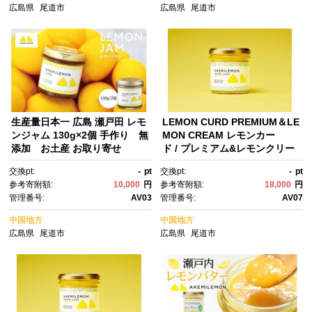
広島県
尾道市
広島県
尾道市
生産量日本一 広島 瀬戸田 レモ
LEMON CURD PREMIUM＆LE
ンジャム 130g×2個 手作り 無
MON CREAM レモンカー
添加 お土産 お取り寄せ
ド / プレミアム&レモンクリー
ム2個セット【レモン 檸檬 カー
交換pt:
-
pt
交換pt:
-
pt
ド バター フルーツ 果物 ソー
参考寄附額:
10,000
円
参考寄附額:
18,000
円
ス スイーツ デザート バター ス
管理番号:
AV03
管理番号:
AV07
プレッド 人気 おすすめ 広島
県 尾道市】
中国地方
中国地方
広島県
尾道市
広島県
尾道市