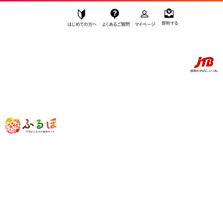
はじめての方へ
よくあるご質問
マイページ
寄附する
ふるぽ JTBのふるさと納税サイト
「ふるさと納税」TOP
尾道市 お礼の品から探す
果物類
みかん・柑橘類
”みかん・柑橘類” 広島県
尾道市
のお礼
の品一覧
さらに検索条件を絞り込む
みかん・柑橘類