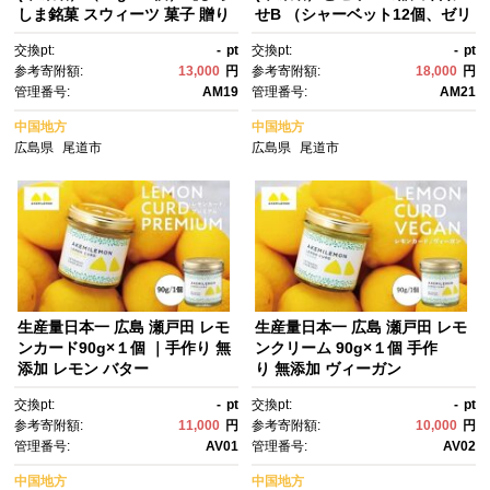
しま銘菓 スウィーツ 菓子 贈り
せB （シャーベット12個、ゼリ
物 土産 広島県 尾道市】
ー5個）【17個セット ひろしま
交換pt:
-
pt
交換pt:
-
pt
銘菓 八朔 はっさくゼリー スウ
参考寄附額:
13,000
円
参考寄附額:
18,000
円
ィーツ 菓子 贈り物 土産 広島
管理番号:
AM19
管理番号:
AM21
県 尾道市】
中国地方
中国地方
広島県
尾道市
広島県
尾道市
生産量日本一 広島 瀬戸田 レモ
生産量日本一 広島 瀬戸田 レモ
ンカード90g×１個 ｜手作り 無
ンクリーム 90g×１個 手作
添加 レモン バター
り 無添加 ヴィーガン
交換pt:
-
pt
交換pt:
-
pt
参考寄附額:
11,000
円
参考寄附額:
10,000
円
管理番号:
AV01
管理番号:
AV02
中国地方
中国地方