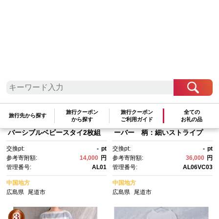
検索結果一覧
1～20件 / 全57件
参考寄附額順
|
新着順
|
人気ランキング順
品切れ
品切れ
旅行クーポン
旅行クーポン
全ての
だるまスタイ オーガニックコ
★品切れ★オーガニックコット
旅行先から探す
から探す
ご利用ガイド
お礼の品
ットン100％ ダブルガーゼ・リ
ン100％ダブルガーゼ・プルオ
バーシブルベビースタイ2枚組
ーバー 柄：細いストライプ
【幼児 乳児 前掛け 前かけ よだ
（横）【柔らかい 肌に優し
交換pt:
-
pt
交換pt:
-
pt
れかけ 雑貨 オーガニック 肌に
い シャツ ゆるシャツ トップ
参考寄附額:
14,000
円
参考寄附額:
36,000
円
優しい ギフト 日用品 人気 おす
ス おすすめ 広島県 尾道市】
管理番号:
AL01
管理番号:
AL06VC03
すめ 広島県 尾道市】
中国地方
中国地方
広島県
尾道市
広島県
尾道市