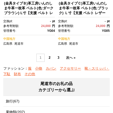
(金具タイプＢ)革工房いんのし
(金具タイプＣ)革工房いんのし
ま牛革一枚革 ベルト(色:ダーク
ま牛革一枚革 ベルト(色:ブラッ
ブラウン) L寸【支援 ベルト レ
ク) Ｌ寸【支援 ベルト レザー
ザーベルト 革 牛革 本革 革ベル
ベルト 革 牛革 本革 革ベル
交換pt:
-
pt
交換pt:
-
pt
ト ビジネスベルト メンズベル
ト ビジネスベルト メンズベル
参考寄附額:
24,000
円
参考寄附額:
24,000
円
ト 男性 メンズ おしゃれ ビジネ
ト 男性 メンズ おしゃれ ビジネ
管理番号:
YG04
管理番号:
YG05
ス カジュアル】
ス カジュアル ブラック 黒】
中国地方
中国地方
広島県
尾道市
広島県
尾道市
1
2
3
次へ »
ファッション：
服
小物
カバン
アクセサリー
靴・スリッパ・
下駄
財布
その他
尾道市のお礼の品
カテゴリーから選ぶ
旅行(67)
果物類(207)