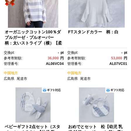
オーガニックコットン100％ダ
FTスタンドカラー 柄：白
ブルガーゼ・プルオーバー
柄：太いストライプ（横）【柔
らかい 肌に優しい シャツ ゆる
交換pt:
-
pt
交換pt:
-
pt
シャツ トップス おすすめ 広島
参考寄附額:
36,000
円
参考寄附額:
53,000
円
県 尾道市】
管理番号:
AL06VC04
管理番号:
AL07VC01
中国地方
中国地方
広島県
尾道市
広島県
尾道市
ベビーギフト2点セット（スタ
おめでとセット 松【幼児 乳