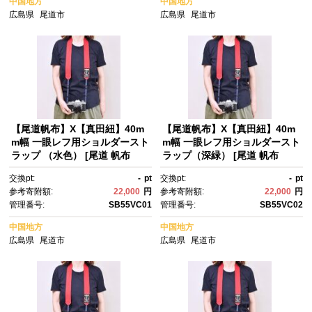
中国地方
中国地方
広島県
尾道市
広島県
尾道市
【尾道帆布】X【真田紐】40m
【尾道帆布】X【真田紐】40m
m幅 一眼レフ用ショルダースト
m幅 一眼レフ用ショルダースト
ラップ （水色） [尾道 帆布
ラップ（深緑） [尾道 帆布
鞄 彩工房]【尾道 はんぷ ネッ
鞄 彩工房]【尾道 はんぷ ネッ
交換pt:
-
pt
交換pt:
-
pt
クストラップ 特産品 シンプ
クストラップ 特産品 シンプ
参考寄附額:
22,000
円
参考寄附額:
22,000
円
ル ファッション 人気 おすす
ル ファッション 人気 おすす
管理番号:
SB55VC01
管理番号:
SB55VC02
め 広島県 尾道市】
め 広島県 尾道市】
中国地方
中国地方
広島県
尾道市
広島県
尾道市