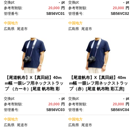
交換pt:
-
pt
交換pt:
-
pt
ップ 特産品 シンプル ファッシ
ップ 特産品 シンプル ファッシ
参考寄附額:
20,000
円
参考寄附額:
20,000
円
ョン 人気 おすすめ 広島県 尾
ョン 人気 おすすめ 広島県 尾
管理番号:
SB56VC01
管理番号:
SB56VC02
道市】
道市】
中国地方
中国地方
広島県
尾道市
広島県
尾道市
【尾道帆布】X【真田紐】40m
【尾道帆布】X【真田紐】40m
m幅 一眼レフ用ネックストラッ
m幅 一眼レフ用ネックストラッ
プ （カーキ）[尾道 帆布鞄 彩
プ（赤）[尾道 帆布鞄 彩工房]
工房]【尾道 はんぷ ネックスト
【尾道 はんぷ ネックストラッ
交換pt:
-
pt
交換pt:
-
pt
ラップ 特産品 シンプル ファッ
プ 特産品 シンプル ファッショ
参考寄附額:
20,000
円
参考寄附額:
20,000
円
ション 人気 おすすめ 広島
ン 人気 おすすめ 広島県 尾道
管理番号:
SB56VC03
管理番号:
SB56VC04
県 尾道市】
市】
中国地方
中国地方
広島県
尾道市
広島県
尾道市