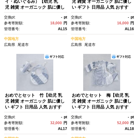
イ・ぬいぐるみ）【幼児 乳
児 雑貨 オーガニック 肌に優し
児 雑貨 オーガニック 肌に優し
い ギフト 日用品 人気 おすす
い ギフト 日用品 人気 おすす
め 広島県 尾道市】
交換pt:
-
pt
交換pt:
-
pt
め 広島県 尾道市】
参考寄附額:
18,000
円
参考寄附額:
16,000
円
管理番号:
AL15
管理番号:
AL16
中国地方
中国地方
広島県
尾道市
広島県
尾道市
おめでとセット 竹【幼児 乳
おめでとセット 梅【幼児 乳
児 雑貨 オーガニック 肌に優し
児 雑貨 オーガニック 肌に優し
い ギフト 日用品 人気 おすす
い ギフト 日用品 人気 おすす
め 広島県 尾道市】
め 広島県 尾道市】
交換pt:
-
pt
交換pt:
-
pt
参考寄附額:
32,000
円
参考寄附額:
52,000
円
管理番号:
AL17
管理番号:
AL18