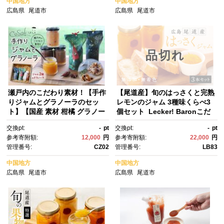
中国地方
中国地方
広島県
尾道市
広島県
尾道市
品切れ
瀬戸内のこだわり素材！【手作
【尾道産】旬のはっさくと完熟
りジャムとグラノーラのセッ
レモンのジャム 3種味くらべ3
ト】【国産 素材 柑橘 グラノー
個セット Lecker! Baronこだ
ラ ジャム デザート カフェ 朝
わりの尾道産はっさくと尾道産
交換pt:
-
pt
交換pt:
-
pt
食 おいしい 人気 おすすめ 広島
完熟レモンのジャム【広島県尾
参考寄附額:
12,000
円
参考寄附額:
22,000
円
県 尾道市】
道市 広島県 尾道市 広島 尾
管理番号:
CZ02
管理番号:
LB83
道 ふるさと 納税 支援 ジャ
ム はっさく 八朔 無添加 無着
中国地方
中国地方
色 フルーツ 果物 名産 特産 お
広島県
尾道市
広島県
尾道市
取り寄せ ご当地 取り寄せ 食べ
物 名産品 特産品】