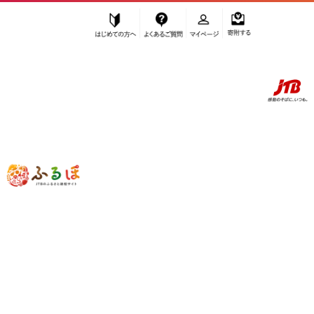
はじめての方へ
よくあるご質問
マイページ
寄附する
ふるぽ JTBのふるさと納税サイト
「ふるさと納税」TOP
尾道市 お礼の品から探す
加工品等
ジャム
”ジャム” 広島県
尾道市
のお礼の品一覧
さらに検索条件を絞り込む
ジャム