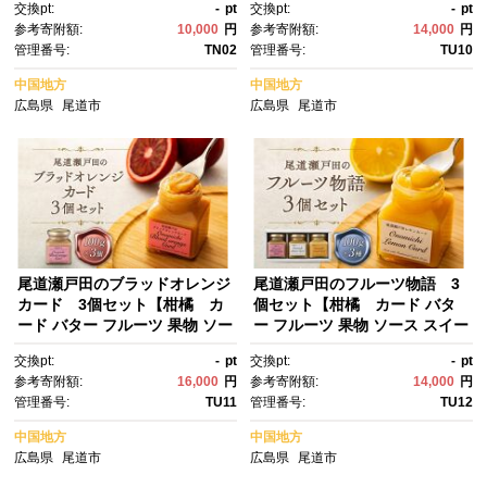
交換pt:
-
pt
交換pt:
-
pt
ド 人気 おすすめ 広島県 尾道
参考寄附額:
10,000
円
参考寄附額:
14,000
円
市】
管理番号:
TN02
管理番号:
TU10
中国地方
中国地方
広島県
尾道市
広島県
尾道市
尾道瀬戸田のブラッドオレンジ
尾道瀬戸田のフルーツ物語 3
カード 3個セット【柑橘 カ
個セット【柑橘 カード バタ
ード バター フルーツ 果物 ソー
ー フルーツ 果物 ソース スイー
ス スイーツ デザート バター ス
ツ デザート バター スプレッ
交換pt:
-
pt
交換pt:
-
pt
プレッド 人気 おすすめ 広島
ド ギフト 人気 おすすめ 広島
参考寄附額:
16,000
円
参考寄附額:
14,000
円
県 尾道市】
県 尾道市】
管理番号:
TU11
管理番号:
TU12
中国地方
中国地方
広島県
尾道市
広島県
尾道市