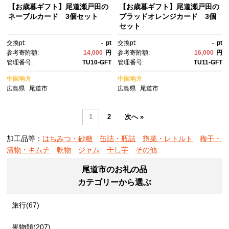
【お歳暮ギフト】尾道瀬戸田の
【お歳暮ギフト】尾道瀬戸田の
ネーブルカード 3個セット
ブラッドオレンジカード 3個
セット
交換pt:
-
pt
交換pt:
-
pt
参考寄附額:
14,000
円
参考寄附額:
16,000
円
管理番号:
TU10-GFT
管理番号:
TU11-GFT
中国地方
中国地方
広島県
尾道市
広島県
尾道市
1
2
次へ »
加工品等：
はちみつ・砂糖
缶詰・瓶詰
惣菜・レトルト
梅干・
漬物・キムチ
乾物
ジャム
干し芋
その他
尾道市のお礼の品
カテゴリーから選ぶ
旅行(67)
果物類(207)