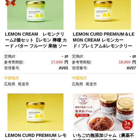
LEMON CREAM レモンクリ
LEMON CURD PREMIUM＆LE
ーム2個セット【レモン 檸檬 カ
MON CREAM レモンカー
ード バター フルーツ 果物 ソー
ド / プレミアム&レモンクリー
ス スイーツ デザート バター ス
ム2個セット【レモン 檸檬 カー
交換pt:
-
pt
交換pt:
-
pt
プレッド 人気 おすすめ 広島
ド バター フルーツ 果物 ソー
参考寄附額:
17,000
円
参考寄附額:
18,000
円
県 尾道市】
ス スイーツ デザート バター ス
管理番号:
AV05
管理番号:
AV07
プレッド 人気 おすすめ 広島
県 尾道市】
中国地方
中国地方
広島県
尾道市
広島県
尾道市
LEMON CURD PREMIUM レモ
いちごの無添加ジャム（農薬不