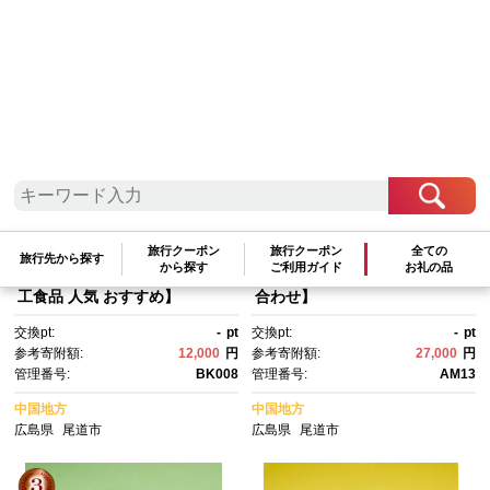
検索結果一覧
1～20件 / 全21件
参考寄附額順
|
新着順
|
人気ランキング順
旅行クーポン
旅行クーポン
全ての
ジャム・マーマレード5種詰め
尾道ええもんセット（B）【尾
旅行先から探す
から探す
ご利用ガイド
お礼の品
合わせ（260g×6本）【食品 加
道市名産 お楽しみセット 詰め
工食品 人気 おすすめ】
合わせ】
交換pt:
-
pt
交換pt:
-
pt
参考寄附額:
12,000
円
参考寄附額:
27,000
円
管理番号:
BK008
管理番号:
AM13
中国地方
中国地方
広島県
尾道市
広島県
尾道市