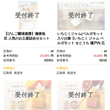
受付終了
受付終了
【びんご圏域連携】備後地
いちじくジャム(ベルガモット
区 人気のお土産詰合せセット
入り)2個【いちじく ジャム ベ
ルガモット せとうち 瀬戸内 広
島県 尾道】
交換pt:
-
pt
交換pt:
-
pt
参考寄附額:
24,000
円
参考寄附額:
16,000
円
管理番号:
EE001
管理番号:
SD18
中国地方
中国地方
広島県
尾道市
広島県
尾道市
受付終了
受付終了