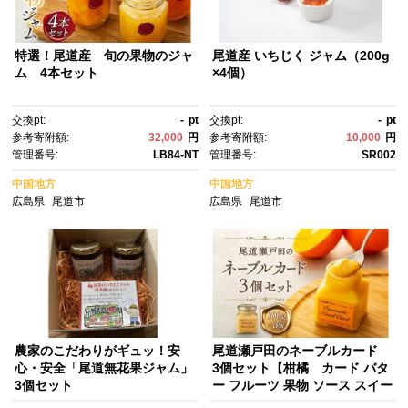
特選！尾道産 旬の果物のジャ
尾道産 いちじく ジャム（200g
ム 4本セット
×4個）
交換pt:
-
pt
交換pt:
-
pt
参考寄附額:
32,000
円
参考寄附額:
10,000
円
管理番号:
LB84-NT
管理番号:
SR002
中国地方
中国地方
広島県
尾道市
広島県
尾道市
農家のこだわりがギュッ！安
尾道瀬戸田のネーブルカード
心・安全「尾道無花果ジャム」
3個セット【柑橘 カード バタ
3個セット
ー フルーツ 果物 ソース スイー
ツ デザート バター スプレッ