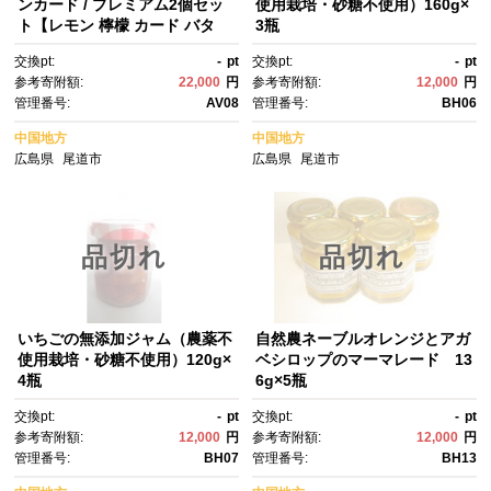
ンカード / プレミアム2個セッ
使用栽培・砂糖不使用）160g×
ト【レモン 檸檬 カード バタ
3瓶
ー フルーツ 果物 ソース スイー
交換pt:
-
pt
交換pt:
-
pt
ツ デザート バター スプレッ
参考寄附額:
22,000
円
参考寄附額:
12,000
円
ド 人気 おすすめ 広島県 尾道
管理番号:
AV08
管理番号:
BH06
市】
中国地方
中国地方
広島県
尾道市
広島県
尾道市
品切れ
品切れ
いちごの無添加ジャム（農薬不
自然農ネーブルオレンジとアガ
使用栽培・砂糖不使用）120g×
ベシロップのマーマレード 13
4瓶
6g×5瓶
交換pt:
-
pt
交換pt:
-
pt
参考寄附額:
12,000
円
参考寄附額:
12,000
円
管理番号:
BH07
管理番号:
BH13