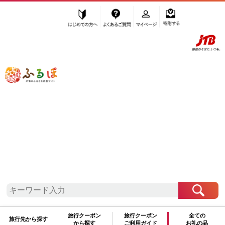
はじめての方へ
よくあるご質問
マイページ
寄附する
ふるぽ JTBのふるさと納税サイト
「ふるさと納税」TOP
尾道市 お礼の品から探す
雑貨・日用品
切手・写真・はがき
”切手・写真・はがき” 広島県
尾道市
の
お礼の品一覧
さらに検索条件を絞り込む
切手・写真・はがき
旅行クーポン
旅行クーポン
全ての
旅行先から探す
から探す
ご利用ガイド
お礼の品