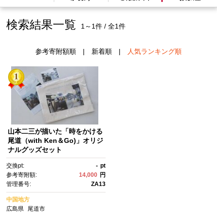
検索結果一覧
1～1件 / 全1件
参考寄附額順
|
新着順
|
人気ランキング順
山本二三が描いた「時をかける
尾道（with Ken＆Go)」オリジ
ナルグッズセット
交換pt:
-
pt
参考寄附額:
14,000
円
管理番号:
ZA13
中国地方
広島県
尾道市