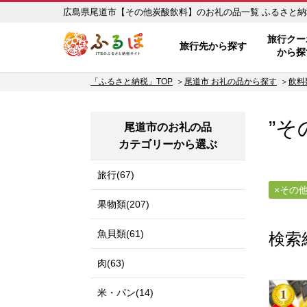
広島県尾道市【そ
ふるぽ JTBのふるさと納税サイ
旅行クー
旅行先から探す
から探
「ふるさと納税」TOP
尾道市 お礼の品から探す
飲料
”そ
尾道市のお礼の品
カテゴリーから選ぶ
旅行(67)
その
果物類(207)
魚貝類(61)
検索
肉(63)
米・パン(14)