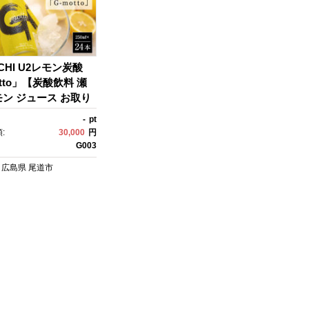
CHI U2レモン炭酸
otto」【炭酸飲料 瀬
ン ジュース お取り
料 おすすめ 広島県 尾
-
pt
:
30,000
円
G003
広島県
尾道市