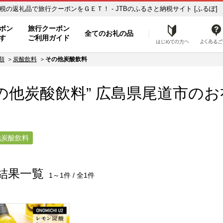
の他炭酸飲料】のお礼の品一覧 ふるさと納税の返礼品で旅行クーポンをＧＥＴ！ - JTBのふるさと納税サイト [ふるぽ]
ト
ポン
旅行クーポン
全てのお礼の品
はじめ
す
ご利用ガイド
類
炭酸飲料
その他炭酸飲料
の他炭酸飲料” 広島県
尾道市
のお
他炭酸飲料
結果一覧
1～1件 / 全1件