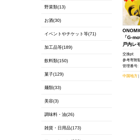
野菜類(13)
お酒(30)
ONOMI
イベントやチケット等(71)
「G-m
戸内レモ
加工品等(189)
寄せ 飲
交換pt:
道市】
参考寄附額
飲料類(150)
管理番号:
菓子(129)
中国地方
麺類(33)
美容(3)
調味料・油(26)
雑貨・日用品(173)