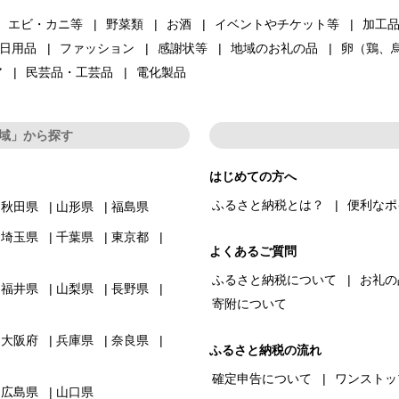
エビ・カニ等
野菜類
お酒
イベントやチケット等
加工
日用品
ファッション
感謝状等
地域のお礼の品
卵（鶏、
ア
民芸品・工芸品
電化製品
域」から探す
はじめての方へ
ふるさと納税とは？
便利なポ
秋田県
山形県
福島県
埼玉県
千葉県
東京都
よくあるご質問
ふるさと納税について
お礼の
福井県
山梨県
長野県
寄附について
大阪府
兵庫県
奈良県
ふるさと納税の流れ
確定申告について
ワンストッ
広島県
山口県