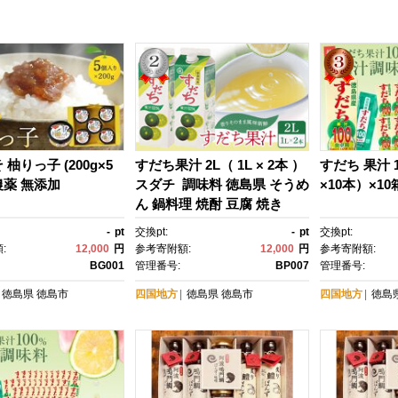
柚りっ子 (200g×5
すだち果汁 2L（ 1L × 2本 ）
すだち 果汁 1
薬 無添加
スダチ 調味料 徳島県 そうめ
×10本）×10
ん 鍋料理 焼酎 豆腐 焼き
魚 ジュース
-
pt
交換pt:
-
pt
交換pt:
:
12,000
円
参考寄附額:
12,000
円
参考寄附額:
BG001
管理番号:
BP007
管理番号:
徳島県
徳島市
四国地方
徳島県
徳島市
四国地方
徳島