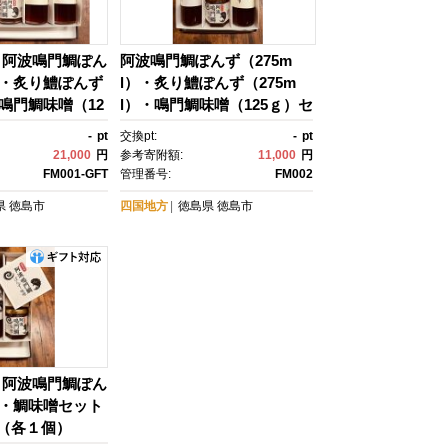
】阿波鳴門鯛ぽん
阿波鳴門鯛ぽんず（275m
l）・炙り鱧ぽんず
l）・炙り鱧ぽんず（275m
・鳴門鯛味噌（12
l）・鳴門鯛味噌（125ｇ）セ
大（各２個）
ット中（各１個）
-
pt
交換pt:
-
pt
21,000
円
参考寄附額:
11,000
円
FM001-GFT
管理番号:
FM002
県
徳島市
四国地方
徳島県
徳島市
】阿波鳴門鯛ぽん
l）・鯛味噌セット
小（各１個）