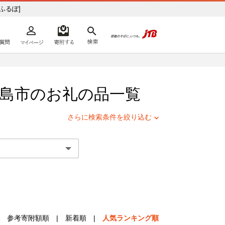
 [ふるぽ]
よくあるご質問
マイページ
寄附するリスト
検索
ての方へ
島市
のお礼の品一覧
さらに検索条件を絞り込む
参考寄附額順
|
新着順
|
人気ランキング順