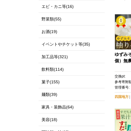
エビ・カニ等(16)
野菜類(55)
お酒(19)
イベントやチケット等(35)
ゆずみそ 
加工品等(321)
個）無農
飲料類(114)
交換pt:
菓子(155)
参考寄附額
管理番号:
麺類(39)
四国地方
家具・装飾品(64)
美容(18)