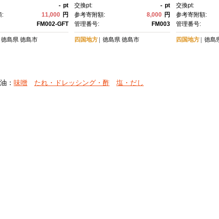
セット中（各１個）
-
pt
交換pt:
-
pt
交換pt:
:
11,000
円
参考寄附額:
8,000
円
参考寄附額:
FM002-GFT
管理番号:
FM003
管理番号:
徳島県
徳島市
四国地方
徳島県
徳島市
四国地方
徳島
油：
味噌
たれ・ドレッシング・酢
塩・だし