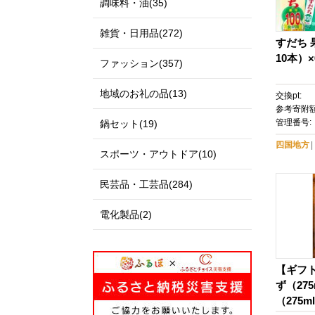
調味料・油(35)
雑貨・日用品(272)
すだち 果
10本）×
ファッション(357)
地域のお礼の品(13)
交換pt:
参考寄附額
管理番号:
鍋セット(19)
四国地方
スポーツ・アウトドア(10)
民芸品・工芸品(284)
電化製品(2)
【ギフ
ず（27
（275