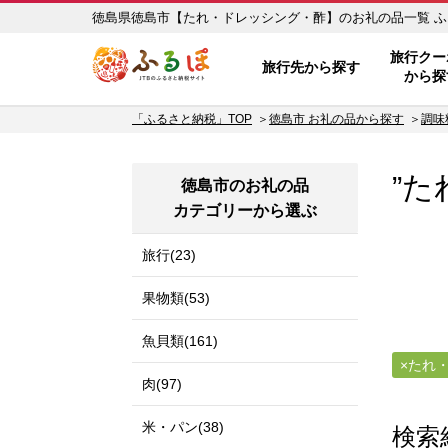
徳
ふるぽ JTBのふるさと納税サイ
旅行クー
旅行先から探す
から探
「ふるさと納税」TOP
徳島市 お礼の品から探す
調味
”た
徳島市のお礼の品
カテゴリーから選ぶ
旅行(23)
果物類(53)
魚貝類(161)
たれ
肉(97)
米・パン(38)
検索