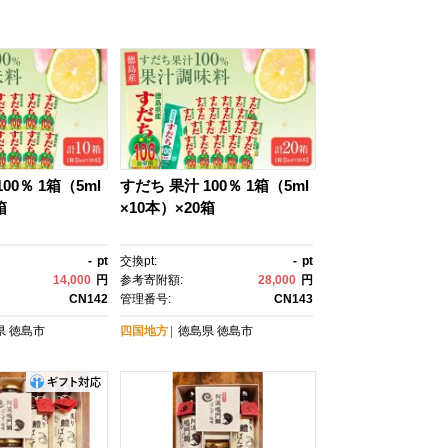
00％ 1箱（5ml
すだち 果汁 100％ 1箱（5ml
箱
×10本）×20箱
-
pt
交換pt:
-
pt
14,000
円
参考寄附額:
28,000
円
CN142
管理番号:
CN143
県
徳島市
四国地方
徳島県
徳島市