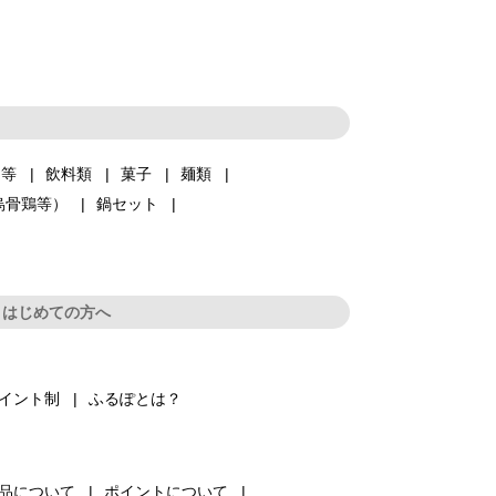
品等
飲料類
菓子
麺類
烏骨鶏等）
鍋セット
はじめての方へ
イント制
ふるぽとは？
品について
ポイントについて