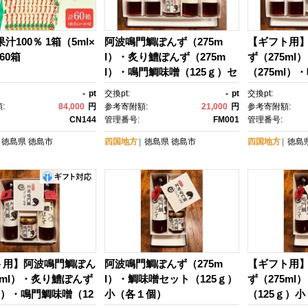
汁100％ 1箱（5ml×
阿波鳴門鯛ぽんず（275m
【ギフト用
60箱
l）・炙り鱧ぽんず（275m
ず（275m
l）・鳴門鯛味噌（125ｇ）セ
（275ml）
ット大（各２個）
5ｇ）セット
-
pt
交換pt:
-
pt
交換pt:
:
84,000
円
参考寄附額:
21,000
円
参考寄附額:
CN144
管理番号:
FM001
管理番号:
徳島県
徳島市
四国地方
徳島県
徳島市
四国地方
徳島
ト用】阿波鳴門鯛ぽん
阿波鳴門鯛ぽんず（275m
【ギフト用
5ml）・炙り鱧ぽんず
l）・鯛味噌セット（125ｇ）
ず（275m
ml）・鳴門鯛味噌（12
小（各１個）
（125ｇ）