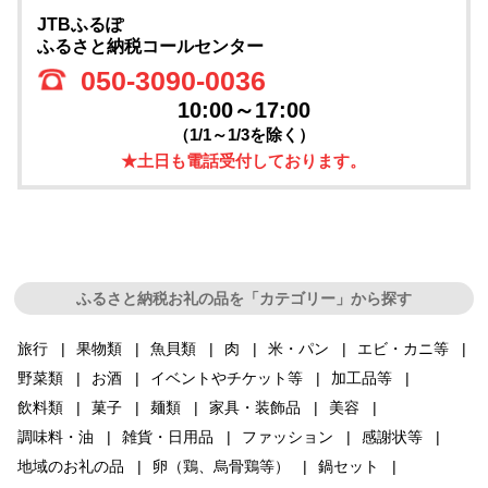
JTBふるぽ
ふるさと納税コールセンター
050-3090-0036
10:00～17:00
（1/1～1/3を除く）
★土日も電話受付しております。
ふるさと納税お礼の品を「カテゴリー」から探す
旅行
果物類
魚貝類
肉
米・パン
エビ・カニ等
野菜類
お酒
イベントやチケット等
加工品等
飲料類
菓子
麺類
家具・装飾品
美容
調味料・油
雑貨・日用品
ファッション
感謝状等
地域のお礼の品
卵（鶏、烏骨鶏等）
鍋セット