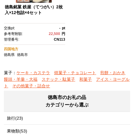
徳島銘菓 鉄崖（てつがい）2枚
入×12包詰×4セット
交換pt:
-
pt
参考寄附額:
22,500
円
管理番号:
CN113
四国地方
徳島県
徳島市
菓子：
ケーキ・カステラ
焼菓子・チョコレート
煎餅・おかき
饅頭・羊羹・大福
スナック・駄菓子
和菓子
アイス・ヨーグル
ト
その他菓子・詰合せ
徳島市のお礼の品
カテゴリーから選ぶ
旅行(23)
果物類(53)