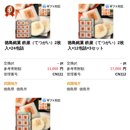
徳島銘菓 鉄崖（てつがい）2枚
徳島銘菓 鉄崖（てつがい）2枚
入×24包詰
入×12包詰×3セット
交換pt:
-
pt
交換pt:
-
pt
参考寄附額:
11,000
円
参考寄附額:
17,000
円
管理番号:
CN111
管理番号:
CN112
四国地方
四国地方
徳島県
徳島市
徳島県
徳島市