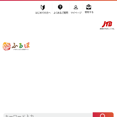
はじめての方へ
よくあるご質問
マイページ
寄附する
ふるぽ JTBのふるさと納税サイト
「ふるさと納税」TOP
徳島市 お礼の品から探す
菓子
煎餅・おかき
”煎餅・おかき” 徳島県
徳島市
のお礼の
品一覧
さらに検索条件を絞り込む
煎餅・おかき