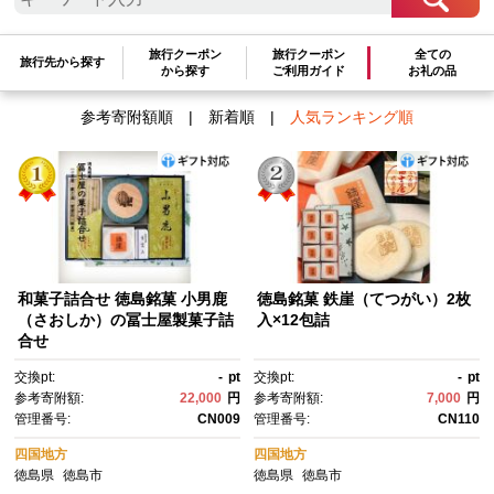
検索結果一覧
旅行クーポン
旅行クーポン
全ての
1～5件 / 全5件
旅行先から探す
から探す
ご利用ガイド
お礼の品
参考寄附額順
|
新着順
|
人気ランキング順
和菓子詰合せ 徳島銘菓 小男鹿
徳島銘菓 鉄崖（てつがい）2枚
（さおしか）の冨士屋製菓子詰
入×12包詰
合せ
交換pt:
-
pt
交換pt:
-
pt
参考寄附額:
22,000
円
参考寄附額:
7,000
円
管理番号:
CN009
管理番号:
CN110
四国地方
四国地方
徳島県
徳島市
徳島県
徳島市