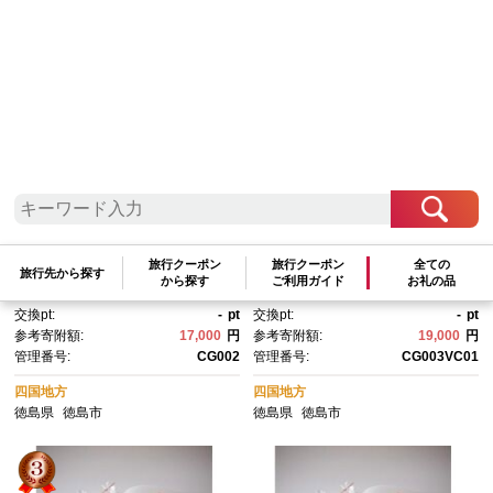
参考寄附額順
|
新着順
|
人気ランキング順
ゆうたま 12個・丸わさん 12
阿波遊山・和菓子職人のじゅう
個 詰合せ （24個） 錦玉菓
す【柚子】セット
旅行クーポン
旅行クーポン
全ての
旅行先から探す
子 和菓子 ゼリー 和三盆
から探す
ご利用ガイド
お礼の品
交換pt:
-
pt
交換pt:
-
pt
参考寄附額:
17,000
円
参考寄附額:
19,000
円
管理番号:
CG002
管理番号:
CG003VC01
四国地方
四国地方
徳島県
徳島市
徳島県
徳島市