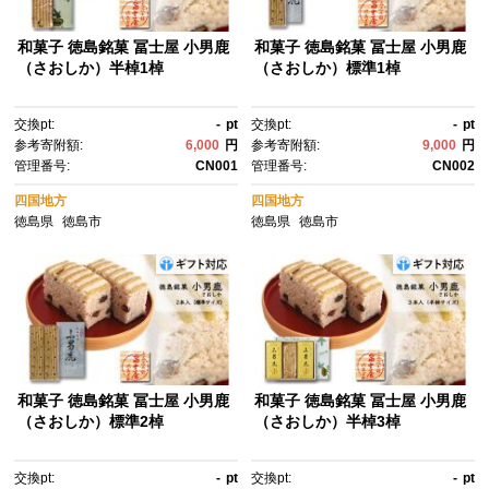
和菓子 徳島銘菓 冨士屋 小男鹿
和菓子 徳島銘菓 冨士屋 小男鹿
（さおしか）半棹1棹
（さおしか）標準1棹
交換pt:
-
pt
交換pt:
-
pt
参考寄附額:
6,000
円
参考寄附額:
9,000
円
管理番号:
CN001
管理番号:
CN002
四国地方
四国地方
徳島県
徳島市
徳島県
徳島市
和菓子 徳島銘菓 冨士屋 小男鹿
和菓子 徳島銘菓 冨士屋 小男鹿
（さおしか）標準2棹
（さおしか）半棹3棹
交換pt:
-
pt
交換pt:
-
pt