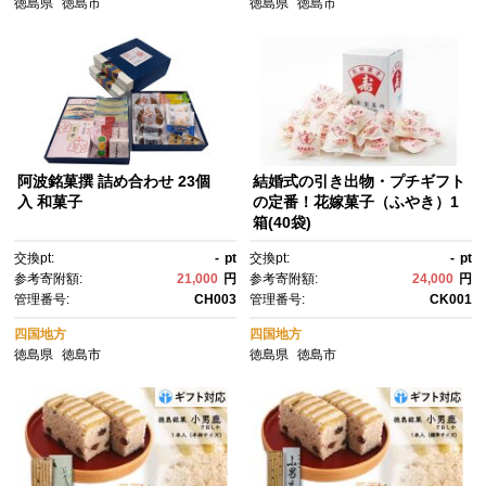
徳島県
徳島市
徳島県
徳島市
阿波銘菓撰 詰め合わせ 23個
結婚式の引き出物・プチギフト
入 和菓子
の定番！花嫁菓子（ふやき）1
箱(40袋)
交換pt:
-
pt
交換pt:
-
pt
参考寄附額:
21,000
円
参考寄附額:
24,000
円
管理番号:
CH003
管理番号:
CK001
四国地方
四国地方
徳島県
徳島市
徳島県
徳島市