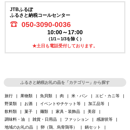
JTBふるぽ
ふるさと納税コールセンター
050-3090-0036
10:00～17:00
（1/1～1/3を除く）
★土日も電話受付しております。
ふるさと納税お礼の品を「カテゴリー」から探す
旅行
果物類
魚貝類
肉
米・パン
エビ・カニ等
野菜類
お酒
イベントやチケット等
加工品等
飲料類
菓子
麺類
家具・装飾品
美容
調味料・油
雑貨・日用品
ファッション
感謝状等
地域のお礼の品
卵（鶏、烏骨鶏等）
鍋セット