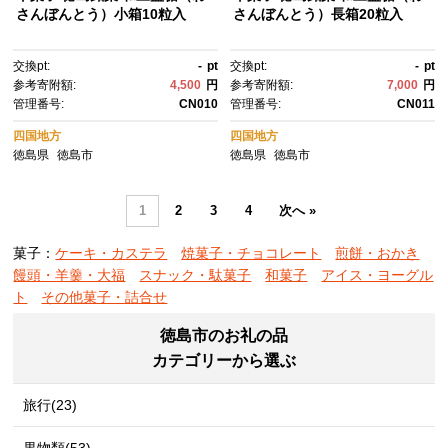
さんぼんとう）小箱10粒入
さんぼんとう）長箱20粒入
交換pt:
-
pt
交換pt:
-
pt
参考寄附額:
4,500
円
参考寄附額:
7,000
円
管理番号:
CN010
管理番号:
CN011
四国地方
四国地方
徳島県
徳島市
徳島県
徳島市
1
2
3
4
次へ »
菓子：
ケーキ・カステラ
焼菓子・チョコレート
煎餅・おかき
饅頭・羊羹・大福
スナック・駄菓子
和菓子
アイス・ヨーグル
ト
その他菓子・詰合せ
徳島市のお礼の品
カテゴリーから選ぶ
旅行(23)