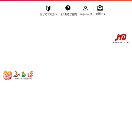
はじめての方へ
よくあるご質問
マイページ
寄附する
ふるぽ JTBのふるさと納税サイト
「ふるさと納税」TOP
徳島市 お礼の品から探す
菓子
和菓子
”和菓子” 徳島県
徳島市
のお礼の品一覧
さらに検索条件を絞り込む
和菓子
検索結果一覧
1～20件 / 全69件