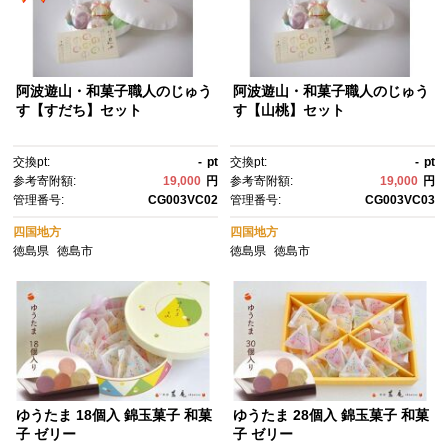
阿波遊山・和菓子職人のじゅう
阿波遊山・和菓子職人のじゅう
す【すだち】セット
す【山桃】セット
交換pt:
-
pt
交換pt:
-
pt
参考寄附額:
19,000
円
参考寄附額:
19,000
円
管理番号:
CG003VC02
管理番号:
CG003VC03
四国地方
四国地方
徳島県
徳島市
徳島県
徳島市
ゆうたま 18個入 錦玉菓子 和菓
ゆうたま 28個入 錦玉菓子 和菓
子 ゼリー
子 ゼリー