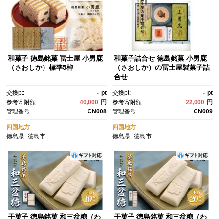
和菓子 徳島銘菓 冨士屋 小男鹿
和菓子詰合せ 徳島銘菓 小男鹿
（さおしか）標準5棹
（さおしか）の冨士屋製菓子詰
合せ
交換pt:
-
pt
交換pt:
-
pt
参考寄附額:
40,000
円
参考寄附額:
22,000
円
管理番号:
CN008
管理番号:
CN009
四国地方
四国地方
徳島県
徳島市
徳島県
徳島市
干菓子 徳島銘菓 和三盆糖（わ
干菓子 徳島銘菓 和三盆糖（わ