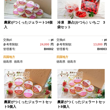
農家がつくったジェラート14個
冷凍 勝占(かつら）いちご 3
入
袋セット
交換pt:
-
pt
交換pt:
-
pt
参考寄附額:
24,000
円
参考寄附額:
13,000
円
管理番号:
BH002
管理番号:
BH003
四国地方
四国地方
徳島県
徳島市
徳島県
徳島市
農家がつくったジェラートセッ
農家がつくったジェラートセッ
ト5個入
ト8個入