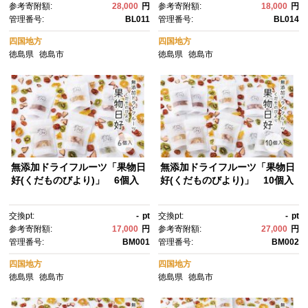
参考寄附額:
28,000
円
参考寄附額:
18,000
円
メ デザート おやつ お菓子 送料
ート おやつ お菓子 送料無料
管理番号:
BL011
管理番号:
BL014
無料【2026年12月下旬から順
次発送】
四国地方
四国地方
徳島県
徳島市
徳島県
徳島市
無添加ドライフルーツ「果物日
無添加ドライフルーツ「果物日
好(くだものびより)」 6個入
好(くだものびより)」 10個入
交換pt:
-
pt
交換pt:
-
pt
参考寄附額:
17,000
円
参考寄附額:
27,000
円
管理番号:
BM001
管理番号:
BM002
四国地方
四国地方
徳島県
徳島市
徳島県
徳島市