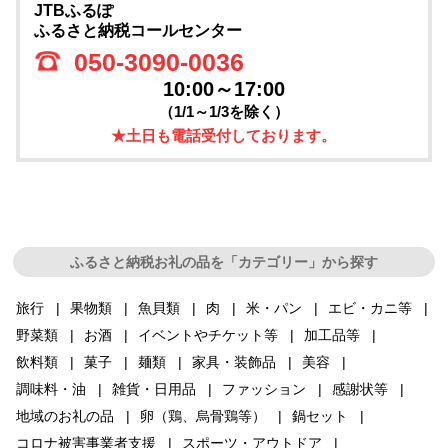
JTBふるぽ
ふるさと納税コールセンター
050-3090-0036
10:00～17:00
（1/1～1/3を除く）
★土日も電話受付しております。
ふるさと納税お礼の品を「カテゴリー」から探す
旅行
果物類
魚貝類
肉
米・パン
エビ・カニ等
野菜類
お酒
イベントやチケット等
加工品等
飲料類
菓子
麺類
家具・装飾品
美容
調味料・油
雑貨・日用品
ファッション
感謝状等
地域のお礼の品
卵（鶏、烏骨鶏等）
鍋セット
コロナ被害事業者支援
スポーツ・アウトドア