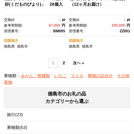
好(くだものびより)」 26個入
（12ヶ月お届け）
交換pt:
-
pt
交換pt:
-
pt
参考寄附額:
67,000
円
参考寄附額:
200,000
円
管理番号:
BM005
管理番号:
ZZ001
四国地方
四国地方
徳島県
徳島市
徳島県
徳島市
1
2
次へ »
果物類：
みかん・柑橘類
いちご
スイカ
果物の詰合せ
その他
果物
徳島市のお礼の品
カテゴリーから選ぶ
旅行(23)
果物類(53)