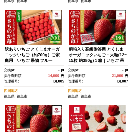
徳島県
徳島市
徳島県
徳島市
訳ありいちご とくしまオーガ
桐箱入り高級贈答用 とくしま
ニックいちご（約700g）ご家
オーガニックいちご・大粒(12~
庭用｜いちご 果物 フルー
15粒 約380g)１箱｜いちご 果
ツ 苺 人気 期間限定 人気 ギフ
物 フルーツ 苺 人気 無農薬 期
交換pt:
-
pt
交換pt:
-
pt
ト プレゼント 贈答 ケーキ グル
間限定 人気 ギフト プレゼン
参考寄附額:
14,000
円
参考寄附額:
21,000
円
メ デザート おやつ お菓子 送料
ト 贈答 ケーキ グルメ デザー
管理番号:
BL005
管理番号:
BL007
無料【2026年12月下旬から順
ト おやつ お菓子 送料無料【20
次発送】
26年12月下旬から順次発送】
四国地方
四国地方
徳島県
徳島市
徳島県
徳島市