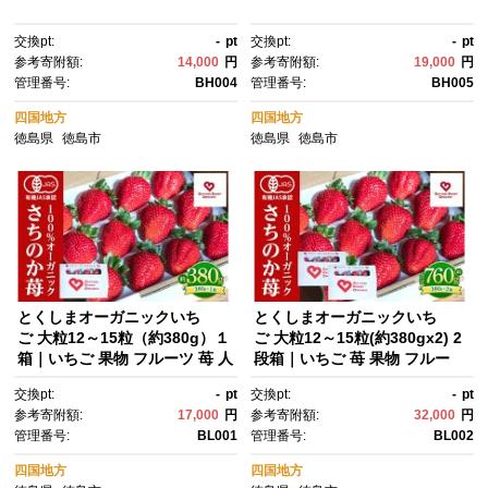
交換pt:
-
pt
交換pt:
-
pt
参考寄附額:
14,000
円
参考寄附額:
19,000
円
管理番号:
BH004
管理番号:
BH005
四国地方
四国地方
徳島県
徳島市
徳島県
徳島市
とくしまオーガニックいち
とくしまオーガニックいち
ご 大粒12～15粒（約380g）１
ご 大粒12～15粒(約380gx2) 2
箱｜いちご 果物 フルーツ 苺 人
段箱｜いちご 苺 果物 フルー
気 無農薬 期間限定 人気 ギフ
ツ 人気 無農薬 期間限定 人
交換pt:
-
pt
交換pt:
-
pt
ト プレゼント 贈答 ケーキ グル
気 ギフト プレゼント 贈答 ケー
参考寄附額:
17,000
円
参考寄附額:
32,000
円
メ デザート おやつ お菓子 送料
キ グルメ デザート おやつ お菓
管理番号:
BL001
管理番号:
BL002
無料【2026年12月下旬から順
子 送料無料【2026年12月下旬
次発送】
から順次発送】
四国地方
四国地方