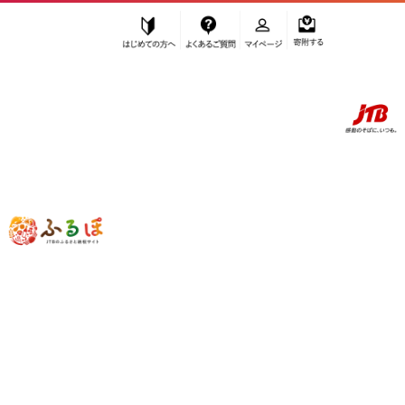
はじめての方へ
よくあるご質問
マイページ
寄附する
ふるぽ JTBのふるさと納税サイト
「ふるさと納税」TOP
徳島市 お礼の品から探す
果物類
いちご
”いちご” 徳島県
徳島市
のお礼の品一覧
さらに検索条件を絞り込む
いちご
検索結果一覧
1～20件 / 全26件