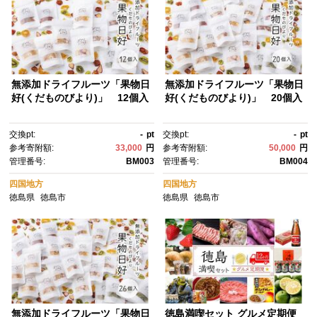
無添加ドライフルーツ「果物日
無添加ドライフルーツ「果物日
好(くだものびより)」 12個入
好(くだものびより)」 20個入
交換pt:
-
pt
交換pt:
-
pt
参考寄附額:
33,000
円
参考寄附額:
50,000
円
管理番号:
BM003
管理番号:
BM004
四国地方
四国地方
徳島県
徳島市
徳島県
徳島市
無添加ドライフルーツ「果物日
徳島満喫セット グルメ定期便