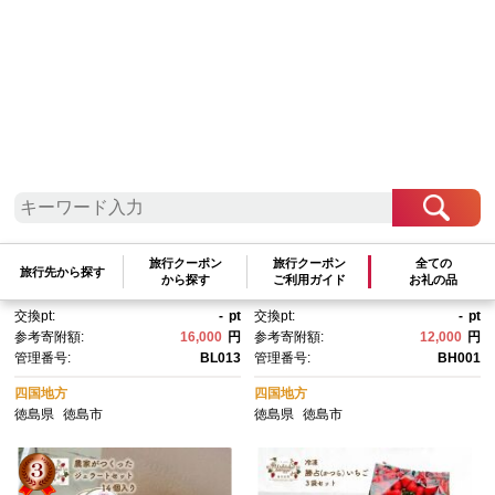
参考寄附額順
|
新着順
|
人気ランキング順
訳あり 冷凍 オーガニックいち
農家がつくったジャムいちご13
ご1kg 有機いちご 苺 さちのか
0gパック（4個）
旅行クーポン
旅行クーポン
全ての
旅行先から探す
｜いちご 果物 フルーツ 苺 人
から探す
ご利用ガイド
お礼の品
気 期間限定 人気 ギフト プレゼ
交換pt:
-
pt
交換pt:
-
pt
ント 贈答 ケーキ グルメ デザー
参考寄附額:
16,000
円
参考寄附額:
12,000
円
ト おやつ お菓子 送料無料
管理番号:
BL013
管理番号:
BH001
四国地方
四国地方
徳島県
徳島市
徳島県
徳島市