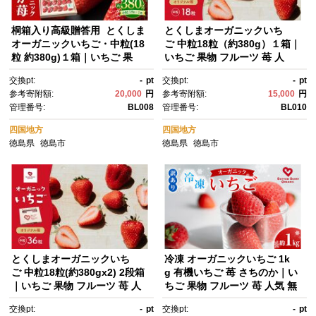
桐箱入り高級贈答用 とくしま
とくしまオーガニックいち
オーガニックいちご・中粒(18
ご 中粒18粒（約380g）１箱｜
粒 約380g)１箱｜いちご 果
いちご 果物 フルーツ 苺 人
物 フルーツ 苺 人気 無農薬 期
気 無農薬 期間限定 人気 ギフ
交換pt:
-
pt
交換pt:
-
pt
間限定 人気 ギフト プレゼン
ト プレゼント 贈答 ケーキ グル
参考寄附額:
20,000
円
参考寄附額:
15,000
円
ト 贈答 ケーキ グルメ デザー
メ デザート おやつ お菓子 送料
管理番号:
BL008
管理番号:
BL010
ト おやつ お菓子 送料無料【20
無料【2026年12月下旬から順
26年12月下旬から順次発送】
次発送】
四国地方
四国地方
徳島県
徳島市
徳島県
徳島市
とくしまオーガニックいち
冷凍 オーガニックいちご 1k
ご 中粒18粒(約380gx2) 2段箱
g 有機いちご 苺 さちのか｜い
｜いちご 果物 フルーツ 苺 人
ちご 果物 フルーツ 苺 人気 無
気 無農薬 期間限定 人気 ギフ
農薬 期間限定 人気 ギフト プレ
交換pt:
-
pt
交換pt:
-
pt
ト プレゼント 贈答 ケーキ グル
ゼント 贈答 ケーキ グルメ デザ