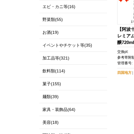
エビ・カニ等(16)
野菜類(55)
【阿波
お酒(19)
レミア
醸720ml
イベントやチケット等(35)
交換pt:
参考寄附額
加工品等(321)
管理番号:
飲料類(114)
四国地方
菓子(155)
麺類(39)
家具・装飾品(64)
美容(18)