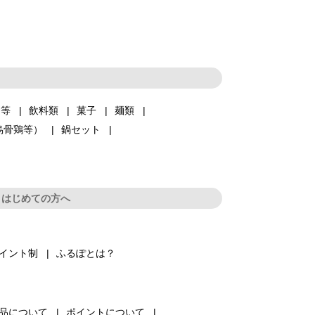
品等
飲料類
菓子
麺類
烏骨鶏等）
鍋セット
はじめての方へ
イント制
ふるぽとは？
品について
ポイントについて