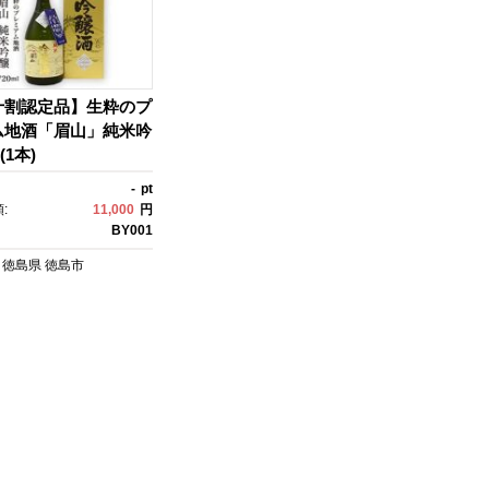
十割認定品】生粋のプ
ム地酒「眉山」純米吟
(1本)
-
pt
:
11,000
円
BY001
徳島県
徳島市