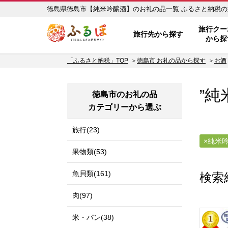
徳島県徳島市【純米吟醸
ふるぽ JTBのふるさと納税サイ
旅行クー
旅行先から探す
から探
「ふるさと納税」TOP
徳島市 お礼の品から探す
お酒
”純
徳島市のお礼の品
カテゴリーから選ぶ
旅行(23)
純米
果物類(53)
魚貝類(161)
検索
肉(97)
米・パン(38)