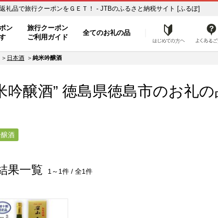
酒】のお礼の品一覧 ふるさと納税の返礼品で旅行クーポンをＧＥＴ！ - JTBのふるさと納税サイト [ふるぽ]
ト
ポン
旅行クーポン
全てのお礼の品
はじめ
す
ご利用ガイド
日本酒
純米吟醸酒
米吟醸酒” 徳島県
徳島市
のお礼の
吟醸酒
結果一覧
1～1件 / 全1件