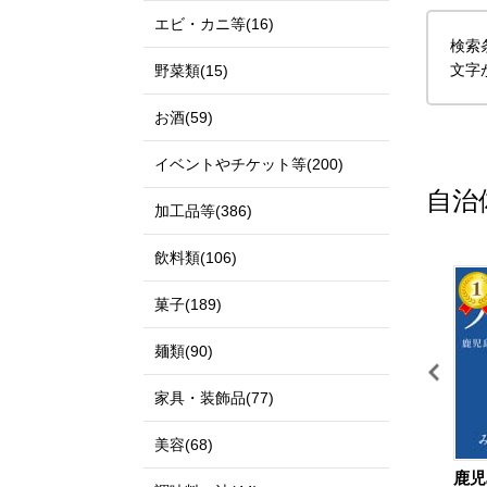
エビ・カニ等(16)
検索
文字
野菜類(15)
お酒(59)
イベントやチケット等(200)
自治
加工品等(386)
飲料類(106)
11
12
菓子(189)
麺類(90)
家具・装飾品(77)
美容(68)
鳥取県 北栄町
和歌山県 和歌山市
鹿児