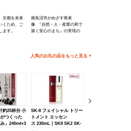
、京都を未来
南魚沼市がめざす将来
旭川市は、旭山動物園
いくため、ご
像 『自然・人・産業の和で
川家具で知られるほか
します。
築く安心のまち』の実現の
内有数の米どころでも
ために大切に使わせていた
ます。旭川市の魅力あ
だきます。
ちづくりのために、ご
とご協力をお願いいた
人気のお礼の品をもっと見る
す。
約25杯分 小
SK-II フェイシャル トリー
鹿児島県産うなぎ長蒲
屋がつくった
トメント エッセン
尾 計650g以上 | 国産
」240ml×3
ス 230mL｜SKII SK2 SK-
ぎ 鰻 ウナギ 蒲焼き 
2 SK エスケーツー エスケ
焼 かばやき unagi 