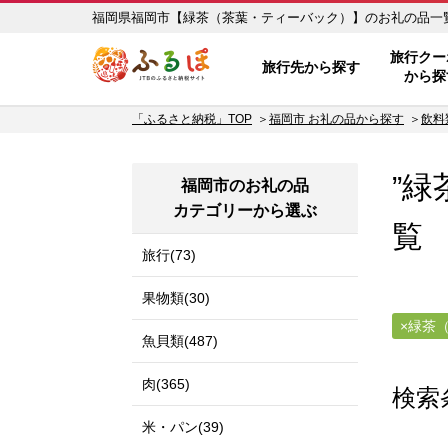
ふるぽ JTBのふるさと納税サイ
旅行クー
旅行先から探す
から探
「ふるさと納税」TOP
福岡市 お礼の品から探す
飲料
”緑
福岡市のお礼の品
カテゴリーから選ぶ
覧
旅行(73)
果物類(30)
緑茶
魚貝類(487)
肉(365)
検索
米・パン(39)