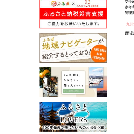
pt
交換pt:
-
pt
交換pt:
-
pt
交換pt
が施されたコナン駅（JR由
ング アウトドア スポー
焼 
円
参考寄附額:
1,000,000
円
参考寄附額:
485,000
円
参考
良駅）や青山氏の思い出の
ツ 魚 人気 おすすめ 大阪
貝 
-1
管理番号:
HS001
管理番号:
AR051
管理番
所蔵物や作品が展示された
府 堺市】
し 
青山剛昌ふるさと館をはじ
中部地方
近畿地方
九州
気 
め、駅から青山剛昌ふるさ
町 
愛知県
名古屋市
大阪府
堺市
鹿児
と館までの約1.4kmを「コナ
ン通り」と名付け、キャラ
クターのブロンズ像やカラ
ーオブジェが点在するなど
「名探偵コナンに会えるま
ち」づくりを進めていま
す。
町を応援していただけるみ
なさまと一緒に持続可能な
まちづくりを進めていきま
す。
みなさまの応援をよろしく
お願いします。