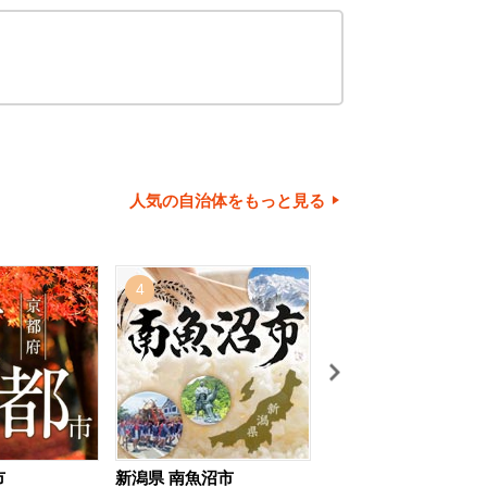
人気の自治体をもっと見る
4
5
市
新潟県 南魚沼市
北海道 旭川市