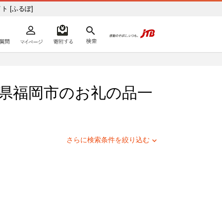
税サイト [ふるぽ]
よくあるご質問
マイページ
寄附するリスト
検索
ての方へ
県
福岡市
のお礼の品一
さらに検索条件を絞り込む