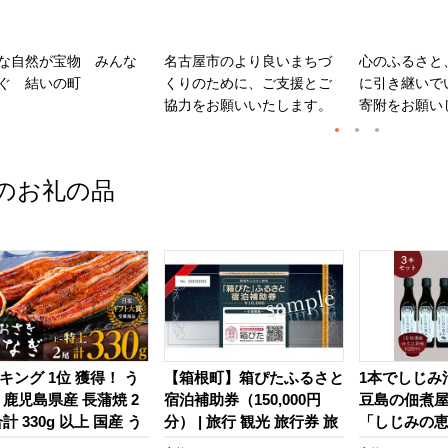
な自然が宝物 みんな
名古屋市のより良いまちづ
心のふるさと
ぐ 結いの町
くりのために、ご支援とご
に引き継いで
協力をお願いいたします。
寄附をお願い
のお礼の品
キング 1位 獲得！ う
【箱根町】箱ぴたふるさと
1本でしじみ汁
 鹿児島県産 長蒲焼 2
宿泊補助券（150,000円
豆島の佃煮
計 330g 以上 国産 う
分） | 旅行 観光 旅行券 旅
「しじみの恵み
 鰻 ウナギ 蒲焼き 蒲
行クーポン クーポン 箱根
本