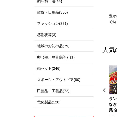
調味料・油(44)
雑貨・日用品(330)
私たちのまち北栄町は、鳥
和歌山市のことを知ってほ
豊か
取県の中央部に位置する人
しい！和歌山市の魅力に気
で紡
ファッション(391)
口約14,000人の町です。
づいてほしい！そして和歌
北は日本海に面し、白砂青
山市に来てほしい！
感謝状等(3)
松の景色が美しい北条砂丘
が広がっており、南は大山
地域のお礼の品(79)
人気
を望む黒ぼく地帯の丘陵地
があり、豊かな自然に囲ま
卵（鶏、烏骨鶏等）(1)
れています。
この豊かな自然環境を生か
鍋セット(246)
し、スイカ、ぶどう、らっ
きょう、長芋などさまざま
スポーツ・アウトドア(80)
な魅力ある農産物が生み出
されています。
民芸品・工芸品(72)
また、漫画「名探偵コナ
ホ
【テーラー神谷】 オーダ
シマノ 釣具 電動リール ビ
ラン
ン」の作者である青山剛昌
電化製品(128)
中
ー洋服御誂え券
ーストマスター 2000【 釣
なぎ
氏の出身地であり、駅構内
り 釣り具 電動 リール シ
尾 合
続
に「名探偵コナン」の装飾
マノ SHIMANO フィッシ
なぎ