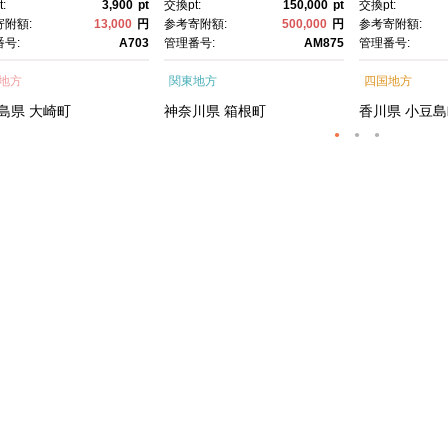
:
3,900
pt
交換pt:
150,000
pt
交換pt:
かばやき 魚 魚介 魚
町ふるさと納税 神奈川県
寄附額:
13,000
円
参考寄附額:
500,000
円
参考寄附額:
海鮮 うな重 ひつまぶ
ふるさと納税 神奈川県 箱
号:
A703
管理番号:
AM875
管理番号:
蒲焼 訳あり ギフト 人
根町
地方
関東地方
四国地方
おすすめ 鹿児島県 大崎
大隅半島 A703
島県
大崎町
神奈川県
箱根町
香川県
小豆島