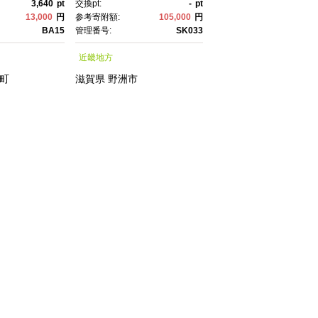
3,640
pt
交換pt:
-
pt
交換pt:
5,
ーツ エスケｰ ピテラ スキ
蒲焼 土用丑の日 土用
13,000
円
参考寄附額:
105,000
円
参考寄附額:
18,
ンケア 化粧品 ｺｽﾒ フェイ
の日 丑の日 魚 魚介 
BA15
管理番号:
SK033
管理番号:
シャルトリートメントエッ
貝 海鮮 うな重 蒲焼 
近畿地方
九州地方
センス フェイシャルトリ
り ギフト 人気 おすす
ートメント トリートメン
め 鹿児島県 大崎町 
町
滋賀県
野洲市
鹿児島県
大崎町
トエッセンス 化粧水｜
島 A995G 【会員限
礼の品】【うなぎ蒲焼
産 うなぎ unagi 鰻 
ギ うなぎ蒲焼】