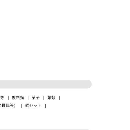
品等
飲料類
菓子
麺類
烏骨鶏等）
鍋セット