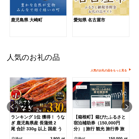
鹿児島県 大崎町
愛知県 名古屋市
人気のお礼の品
人気のお礼の品をもっと見る
ランキング 1位 獲得！ うな
【箱根町】箱ぴたふるさと
ぎ 鹿児島県産 長蒲焼 2
宿泊補助券（150,000円
マ
尾 合計 330g 以上 国産 う
分） | 旅行 観光 旅行券 旅
なぎ 鰻 ウナギ 蒲焼き 蒲
行クーポン クーポン 箱根
pt
交換pt:
3,900
pt
交換pt:
150,000
pt