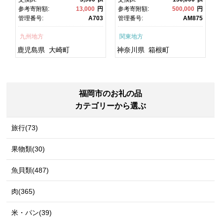
焼 かばやき 魚 魚介 魚貝 海
町ふるさと納税 神奈川県ふ
円
参考寄附額:
13,000
円
参考寄附額:
500,000
円
鮮 うな重 ひつまぶし 蒲
るさと納税 神奈川県 箱根
1
管理番号:
A703
管理番号:
AM875
焼 訳あり ギフト 人気 おす
町
すめ 鹿児島県 大崎町 大隅
九州地方
関東地方
半島 A703
鹿児島県
大崎町
神奈川県
箱根町
福岡市のお礼の品
カテゴリーから選ぶ
旅行(73)
果物類(30)
魚貝類(487)
肉(365)
米・パン(39)