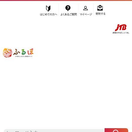
はじめての方へ
よくあるご質問
マイページ
寄附する
ふるぽ JTBのふるさと納税サイト
「ふるさと納税」TOP
福岡市 お礼の品から探す
菓子
和菓子
和菓子セット・詰め合わせ
”和菓子セット・詰め合わせ” 福岡県
福
岡市
のお礼の品一覧
さらに検索条件を絞り込む
和菓子セット・詰め合わせ