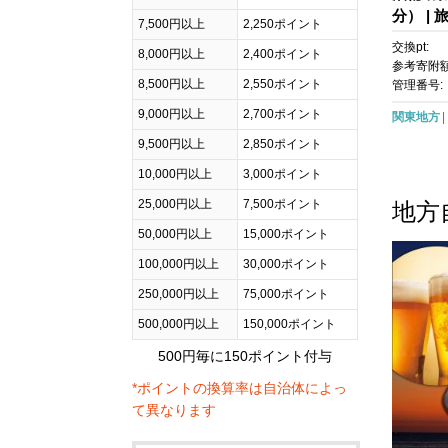
分） | 
7,500円以上
2,250ポイント
クーポン
交換pt:
8,000円以上
2,400ポイント
るさと
参考寄附額
と納税 
8,500円以上
2,550ポイント
管理番号:
9,000円以上
2,700ポイント
関東地方
9,500円以上
2,850ポイント
10,000円以上
3,000ポイント
25,000円以上
7,500ポイント
地方
50,000円以上
15,000ポイント
100,000円以上
30,000ポイント
250,000円以上
75,000ポイント
500,000円以上
150,000ポイント
500円毎に150ポイント付与
*ポイントの換算率は自治体によっ
て異なります