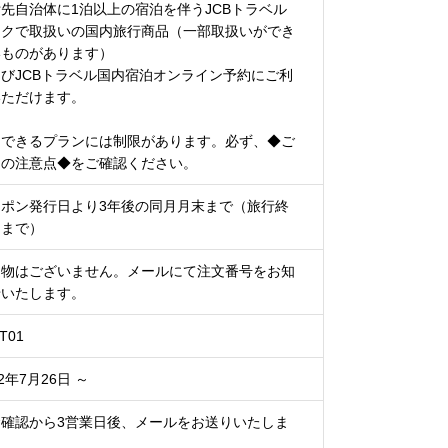
先自治体に1泊以上の宿泊を伴うJCBトラベル
スクで取扱いの国内旅行商品（一部取扱いができ
いものがあります）
びJCBトラベル国内宿泊オンライン予約にご利
いただけます。
用できるプランには制限があります。必ず、◆ご
用の注意点◆をご確認ください。
ーポン発行日より3年後の同月月末まで（旅行終
日まで）
送物はございません。メールにて注文番号をお知
せいたします。
T01
22年7月26日 ～
金確認から3営業日後、メールをお送りいたしま
。