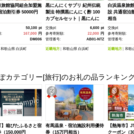
泉旅館協同組合加盟施
黒にんにくサプリ 紀州伝統
白浜温泉旅
宿泊割引券 50000円
製法 特撰黒にんにく酢 100
設 共通宿泊割
カプセルセット｜黒にんに
相当
く サプリメント 紀州伝統製
50,100
pt
交換pt:
6,600
pt
交換pt:
法 黒にんにく酢 カプセル 健
:
167,000
円
参考寄附額:
22,000
円
参考寄附額:
康食品 発酵食品 免疫力 美
DM006
管理番号:
AB01-NTZ
管理番号:
容 健康維持 疲労回復 抗酸化
和歌山県
白浜町
近畿地方
和歌山県
白浜町
近畿地方
和歌
作用 ビタミン サポート 健康
習慣 栄養補給 熟成 にんにく
パワー 栄養価 生活習慣病予
防【黒にんにく 黒にんに
ぽカテゴリー[旅行]のお礼の品ランキン
く 黒にんにく 黒にんにく 黒
にんにく】
町】箱ぴたふるさと宿
有馬温泉・宿泊施設利用優待
【熱海市】J
150,000円
券（15万円相当）
クーポン（30