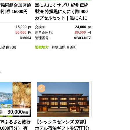
館協同組合加盟施
黒にんにくサプリ 紀州伝統
引券 15000円
製法 特撰黒にんにく酢 400
カプセルセット｜黒にんに
く サプリメント 紀州伝統製
15,000
pt
交換pt:
24,000
pt
法 黒にんにく酢 カプセル 健
50,000
円
参考寄附額:
80,000
円
康食品 発酵食品 免疫力 美
DM004
管理番号:
AB03-NTZ
容 健康維持 疲労回復 抗酸化
山県
白浜町
近畿地方
和歌山県
白浜町
作用 ビタミン サポート 健康
習慣 栄養補給 熟成 にんにく
パワー 栄養価 生活習慣病予
防【黒にんにく 黒にんに
グ
く 黒にんにく 黒にんにく 黒
にんにく】
4
TBふるさと旅行
【シックスセンシズ 京都】
,000円分） 有
ホテル宿泊ギフト券5万円分