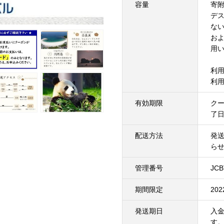
容量
寄附
デ
な
およ
用
利
利
有効期限
ク
了
配送方法
発
ら
管理番号
JCB
期間限定
20
発送期日
入
す