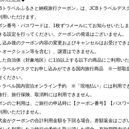
CBトラベルふるさと納税旅行クーポン」は、JCBトラベルデス
利用いただけます。
ン番号・パスワードは、1枚ずつメールにてお知らせいたします。【inf
きる設定を行ってください。クーポンの発送はございません。
し込み後のクーポン内容の変更およびキャンセルはお受けでき
トオークション等を含む）、譲渡はできません。
した自治体（対象地区）に1泊以上する以下の商品にご利用い
Bトラベルデスクでお申し込みができる国内旅行商品 ※一部取
せください。
Bトラベル国内宿泊オンライン予約 ※「現地払い」には利用で
旅行、旅行保険、取消料には利用できません。
ポンのご利用は、ご旅行の申込時に【クーポン番号】【パスワ
利用いただけません。
代金がクーポンの合計利用金額を下回る場合。差額返金はござ