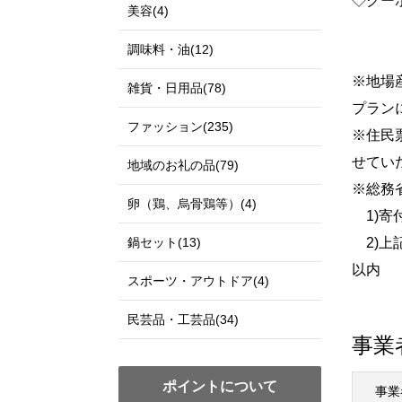
◇クー
美容(4)
調味料・油(12)
※地場
雑貨・日用品(78)
プラン
ファッション(235)
※住民
せてい
地域のお礼の品(79)
※総務
卵（鶏、烏骨鶏等）(4)
1)寄
鍋セット(13)
2)上
以内
スポーツ・アウトドア(4)
民芸品・工芸品(34)
事業
ポイントについて
事業