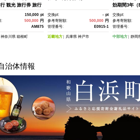
旅行 観光 旅行券 旅行
効期間3年（
 クーポン 箱根町ふ
温泉 熱海 伊
150,000
pt
交換pt:
-
pt
交換pt:
納税 神奈川県ふるさ
行 宿泊券 宿
:
500,000
円
参考寄附額:
500,000
円
参考寄附額:
神奈川県 箱根町
泉 観光 旅行
AM875
管理番号:
E0915-1
管理番号:
ーポン JTB
神奈川県
箱根町
近畿地方
兵庫県
神戸市
中部地方
静岡
ン トラベル 
泉 観光 旅行
ーポン JTB
ン トラベル
自治体情報
行