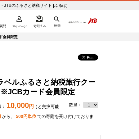
JTBのふるさと納税サイト [ふるぽ]
よくあるご質問
マイページ
寄附するリスト
検索
ての方へ
ード会員限定
トラベルふるさと納税旅行クー
）※JCBカード会員限定
10,000
数量：
円
額：
)と交換可能
円
から、
500
円単位
での寄附を受け付けておりま