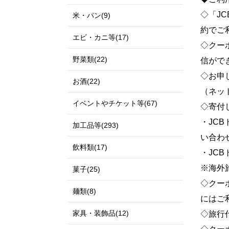
◇「J
米・パン(9)
約でご
エビ・カニ等(17)
◇クーポ
野菜類(22)
信がで
◇お申
お酒(22)
（ネッ
イベントやチケット等(67)
◇寄付
・JC
加工品等(293)
い合わ
飲料類(17)
・JC
※海外
菓子(25)
◇クー
麺類(8)
にはご
家具・装飾品(12)
◇旅行