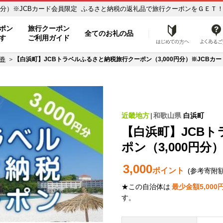
分）※JCBカード会員限定 ふるさと納税の返礼品で旅行クーポンをＧＥＴ！ - 
ポン
旅行クーポン
全てのお礼の品
はじめ
す
ご利用ガイド
券
【白浜町】JCBトラベルふるさと納税旅行クーポン（3,000円分）※JCBカ
近畿地方
和歌山県
白浜町
【白浜町】JCB
ポン（3,000円分
3,000
ポイント
(参考寄附
★この自治体は
最少金額
5,000
す。