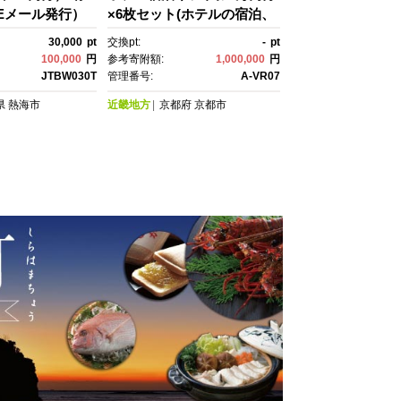
Eメール発行）
×6枚セット(ホテルの宿泊、
豆 静岡 温泉旅
レストラン等で使用可)［ 京
30,000
pt
交換pt:
-
pt
泊 旅行券 温
都 東山 源氏物語の世界観 庭
100,000
円
参考寄附額:
1,000,000
円
 ホテル 旅館 ク
園 隠れ家 ホテル 宿泊 ギフ
JTBW030T
管理番号:
A-VR07
 トラベルクーポ
ト券 割引券 割引 チケッ
県
熱海市
近畿地方
京都府
京都市
宿泊 旅行券 温
ト 宿泊券 人気 おすすめ ホ
 ホテル 旅館 ク
テル 宿泊 旅行 観光 グル
 トラベルクーポ
メ ふるさと納税 ］
 ふるさと納税旅