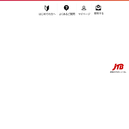
はじめての方へ
よくあるご質問
マイページ
寄附する
ふるぽ JTBのふるさと納税サイト
「ふるさと納税」TOP
お礼の品から探す
旅行
パッケージ旅行
【白浜町、那智勝浦町、上富田町】JTBふるさと旅行クーポン（30,000
円分）有効期間3年（Eメール発行）｜旅行 トラベル 予約 国内旅
行 JTB 宿泊 観光 体験 旅行券 宿泊券 旅行予約 温泉 ホテル 旅館 チケッ
ト 子供 子連れ カップル 家族 人気 おすすめ 旅行クーポン 店頭 オンラ
イン ネット予約 電話 有効期間3年