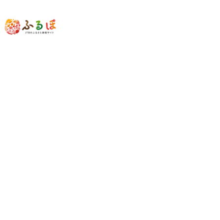
近畿地方
和歌山県
白浜町
【白浜町、那智勝浦町、上富田町】JTBふ
るさと旅行クーポン（30,000円分）有効
期間3年（Eメール発行）｜旅行 トラベ
ル 予約 国内旅行 JTB 宿泊 観光 体験 旅行
券 宿泊券 旅行予約 温泉 ホテル 旅館 チケ
ット 子供 子連れ カップル 家族 人気 おす
すめ 旅行クーポン 店頭 オンライン ネッ