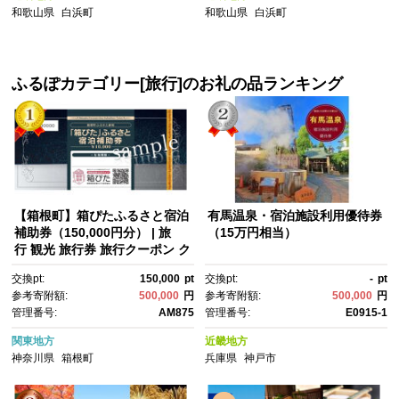
んにくパワー 栄養価 生活習慣
干し活用 食卓 梅干し 梅干うめ
和歌山県
白浜町
和歌山県
白浜町
病予防【黒にんにく 黒にんに
ぼし ウメボシ
く 黒にんにく 黒にんにく 黒に
んにく】
ふるぽカテゴリー[旅行]のお礼の品ランキング
【箱根町】箱ぴたふるさと宿泊
有馬温泉・宿泊施設利用優待券
補助券（150,000円分） | 旅
（15万円相当）
行 観光 旅行券 旅行クーポン ク
ーポン 箱根町ふるさと納税 神
交換pt:
150,000
pt
交換pt:
-
pt
奈川県ふるさと納税 神奈川
参考寄附額:
500,000
円
参考寄附額:
500,000
円
県 箱根町
管理番号:
AM875
管理番号:
E0915-1
関東地方
近畿地方
神奈川県
箱根町
兵庫県
神戸市