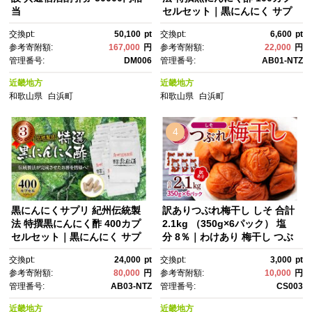
当
セルセット｜黒にんにく サプ
リメント 紀州伝統製法 黒にん
交換pt:
50,100
pt
交換pt:
6,600
pt
にく酢 カプセル 健康食品 発酵
参考寄附額:
167,000
円
参考寄附額:
22,000
円
食品 免疫力 美容 健康維持 疲労
管理番号:
DM006
管理番号:
AB01-NTZ
回復 抗酸化作用 ビタミン サポ
ート 健康習慣 栄養補給 熟成 に
近畿地方
近畿地方
んにくパワー 栄養価 生活習慣
和歌山県
白浜町
和歌山県
白浜町
病予防【黒にんにく 黒にんに
く 黒にんにく 黒にんにく 黒に
んにく】
4
黒にんにくサプリ 紀州伝統製
訳ありつぶれ梅干し しそ 合計
法 特撰黒にんにく酢 400カプ
2.1kg （350g×6パック） 塩
セルセット｜黒にんにく サプ
分 8％｜わけあり 梅干し つぶ
リメント 紀州伝統製法 黒にん
れ梅 しそ 梅干し 塩分8% 国
交換pt:
24,000
pt
交換pt:
3,000
pt
にく酢 カプセル 健康食品 発酵
産 梅干し おつまみ お弁当 梅干
参考寄附額:
80,000
円
参考寄附額:
10,000
円
食品 免疫力 美容 健康維持 疲労
し 和食 お取り寄せ 梅干しセッ
管理番号:
AB03-NTZ
管理番号:
CS003
回復 抗酸化作用 ビタミン サポ
ト ギフト 梅干し 健康食品 しそ
ート 健康習慣 栄養補給 熟成 に
風味 梅干し保存 梅干し料理 梅
近畿地方
近畿地方