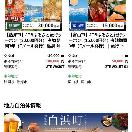
4
【熱海市】JTBふるさと旅行ク
【富山市】JTBふるさと旅行ク
ーポン（30,000円分） 有効期
ーポン（15,000円分）有効期間
間3年（Eメール発行）温泉 熱
3年（Eメール発行）｜旅行 ト
海 伊豆 静岡 温泉旅行 宿泊
ラベル 予約 国内旅行 JTB 宿
交換pt:
30,000
pt
交換pt:
-
pt
券 宿泊 旅行券 温泉 観光 旅
泊 観光 体験 旅行券 宿泊券 旅
参考寄附額:
100,000
円
参考寄附額:
50,000
円
行 ホテル 旅館 クーポン JT
行予約 温泉 ホテル 旅館 チケッ
管理番号:
JTBW030T
管理番号:
JTBW015T-01
B トラベルクーポン トラベ
ト 子供 子連れ カップル 家
ル 宿泊 旅行券 温泉 観光 旅
族 人気 おすすめ 旅行クーポ
中部地方
中部地方
行 ホテル 旅館 クーポン JT
ン 店頭 オンライン ネット予
静岡県
熱海市
富山県
富山市
B トラベルクーポン トラベ
約 電話 有効期間3年
ル ふるさと納税旅行
地方自治体情報