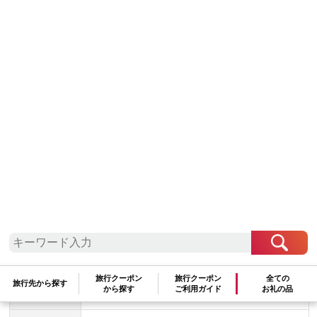
ト予約 電話 有効期間3年
30,000
100,000
ポイント
(参考寄附額：
円
)と交換可能
数量：
★この自治体は
最少金額
5,000
円
から、
500
円単位
での寄附を受
け付けております。
容量
白浜町、那智勝浦町、上富田町で1泊以上の宿泊を
伴う旅行に利用できるクーポンです。※入金確認後
に注文番号・クーポンコード・パスワードをご登録
メールアドレスに送付します。
※【info@jtb-furusato.jp】からの受信設定要
有効期間
発行日から3年（有効期間内に出発）
配送方法
旅行クーポン
旅行クーポン
全ての
旅行先から探す
から探す
ご利用ガイド
お礼の品
管理番号
JTBW030T