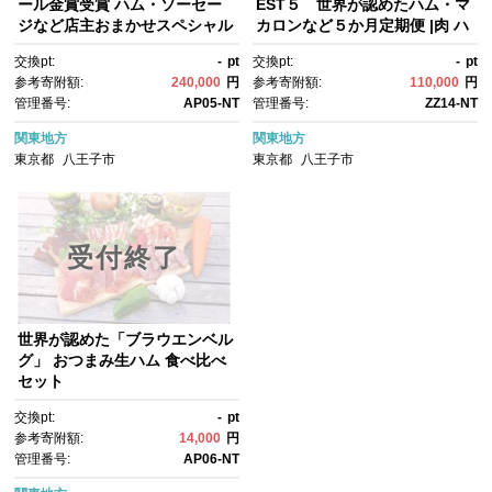
ール金賞受賞 ハム・ソーセー
EST５ 世界が認めたハム・マ
ジなど店主おまかせスペシャル
カロンなど５か月定期便 |肉 ハ
セット | 肉 ハム ソーセージ 定
ム お菓子 マカロン スイーツ グ
交換pt:
-
pt
交換pt:
-
pt
期便 金賞 美味しい ギフト 送料
ルメ 送料無料 東京 八王子
参考寄附額:
240,000
円
参考寄附額:
110,000
円
無料 東京 八王子
管理番号:
AP05-NT
管理番号:
ZZ14-NT
関東地方
関東地方
東京都
八王子市
東京都
八王子市
受付終了
世界が認めた「ブラウエンベル
グ」 おつまみ生ハム 食べ比べ
セット
交換pt:
-
pt
参考寄附額:
14,000
円
管理番号:
AP06-NT