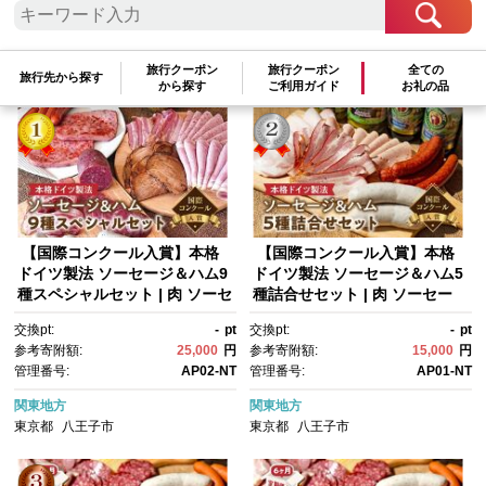
検索結果一覧
1～7件 / 全7件
旅行クーポン
旅行クーポン
全ての
参考寄附額順
|
新着順
|
人気ランキング順
旅行先から探す
から探す
ご利用ガイド
お礼の品
【国際コンクール入賞】本格
【国際コンクール入賞】本格
ドイツ製法 ソーセージ＆ハム9
ドイツ製法 ソーセージ＆ハム5
種スペシャルセット | 肉 ソーセ
種詰合せセット | 肉 ソーセー
ージ ハム ドイツ 美味しい ギフ
ジ ハム ドイツ 詰合せ 美味し
交換pt:
-
pt
交換pt:
-
pt
ト おすすめ 送料無料 東京 八王
い ギフト おすすめ 送料無料 東
参考寄附額:
25,000
円
参考寄附額:
15,000
円
子
京 八王子
管理番号:
AP02-NT
管理番号:
AP01-NT
関東地方
関東地方
東京都
八王子市
東京都
八王子市