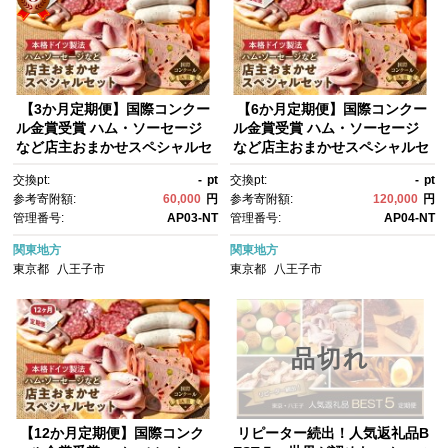
【3か月定期便】国際コンクー
【6か月定期便】国際コンクー
ル金賞受賞 ハム・ソーセージ
ル金賞受賞 ハム・ソーセージ
など店主おまかせスペシャルセ
など店主おまかせスペシャルセ
ット | 肉 ハム ソーセージ 定期
ット | 肉 ハム ソーセージ 定期
交換pt:
-
pt
交換pt:
-
pt
便 金賞 美味しい ギフト 送料無
便 金賞 美味しい ギフト 送料無
参考寄附額:
60,000
円
参考寄附額:
120,000
円
料 東京 八王子
料 東京 八王子
管理番号:
AP03-NT
管理番号:
AP04-NT
関東地方
関東地方
東京都
八王子市
東京都
八王子市
品切れ
【12か月定期便】国際コンク
リピーター続出！人気返礼品B