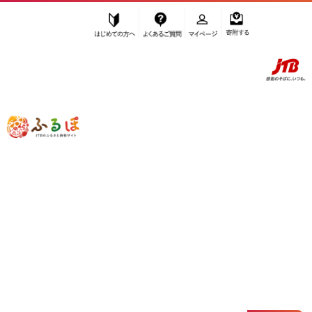
はじめての方へ
よくあるご質問
マイページ
寄附する
ふるぽ JTBのふるさと納税サイト
「ふるさと納税」TOP
八王子市 お礼の品から探す
肉
ハム・ソーセージ・ハンバーグ
ハム
”ハム” 東京都
八王子市
のお礼の品一覧
さらに検索条件を絞り込む
ハム