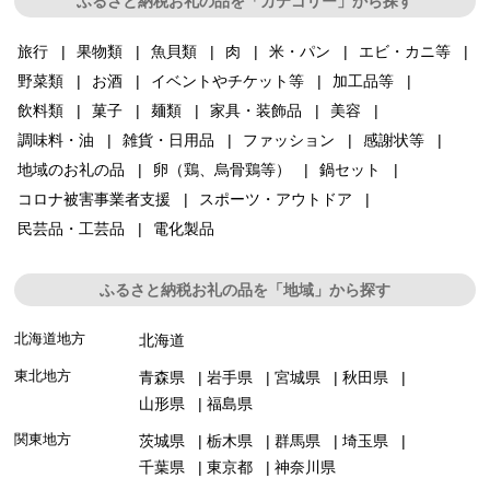
ふるさと納税お礼の品を「カテゴリー」から探す
旅行
果物類
魚貝類
肉
米・パン
エビ・カニ等
野菜類
お酒
イベントやチケット等
加工品等
飲料類
菓子
麺類
家具・装飾品
美容
調味料・油
雑貨・日用品
ファッション
感謝状等
地域のお礼の品
卵（鶏、烏骨鶏等）
鍋セット
コロナ被害事業者支援
スポーツ・アウトドア
民芸品・工芸品
電化製品
ふるさと納税お礼の品を「地域」から探す
北海道地方
北海道
東北地方
青森県
岩手県
宮城県
秋田県
山形県
福島県
関東地方
茨城県
栃木県
群馬県
埼玉県
千葉県
東京都
神奈川県