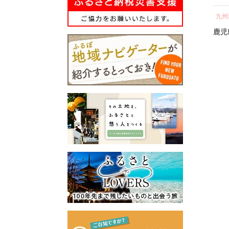
所蔵物や作品が展示された
の心のふるさと出雲応援基
ト 人気 おすすめ 鹿児島
し 
青山剛昌ふるさと館をはじ
金」に積み立て、次年度以
九州地方
中部地方
九州
県 大崎町 大隅半島 鰻 う
気 
め、駅から青山剛昌ふるさ
降に、指定された使途に基
なぎ ウナギ 鰻 人気 ウナ
町 
鹿児島県
大崎町
愛知県
名古屋市
鹿児
と館までの約1.4kmを「コナ
づき、出雲の観光や産業、
ギ うなぎ おすすめ ランキ
ン通り」と名付け、キャラ
福祉、教育、環境など幅広
ング うなぎ おいし
クターのブロンズ像やカラ
い分野の事業に活用させて
い unagi うなぎ 【うなぎ
ーオブジェが点在するなど
いただきます。
蒲焼 国産 うな
「名探偵コナンに会えるま
このふるさと寄附をきっか
ぎ unagi 鰻 ウナギ うなぎ
ち」づくりを進めていま
けに、全国のみなさまとた
蒲焼】
す。
くさんのご縁を結びたいと
町を応援していただけるみ
願っています。ぜひ、この
なさまと一緒に持続可能な
機会に出雲市への温かいご
まちづくりを進めていきま
支援をよろしくお願いいた
す。
します。
みなさまの応援をよろしく
お願いします。