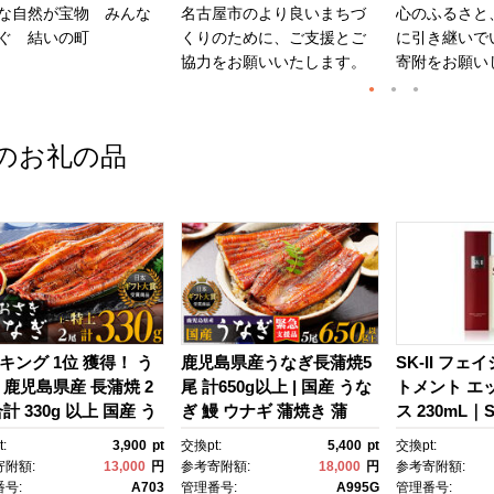
な自然が宝物 みんな
名古屋市のより良いまちづ
心のふるさと
ぐ 結いの町
くりのために、ご支援とご
に引き継いで
協力をお願いいたします。
寄附をお願い
のお礼の品
キング 1位 獲得！ う
鹿児島県産うなぎ長蒲焼5
SK-II フェ
 鹿児島県産 長蒲焼 2
尾 計650g以上 | 国産 うな
トメント エ
計 330g 以上 国産 う
ぎ 鰻 ウナギ 蒲焼き 蒲
ス 230mL｜SK
 鰻 ウナギ 蒲焼き 蒲
焼 かばやき unagi うなぎ
2 SK エス
:
3,900
pt
交換pt:
5,400
pt
交換pt:
かばやき 魚 魚介 魚
蒲焼 土用丑の日 土用の丑
ーツ エスケｰ
寄附額:
13,000
円
参考寄附額:
18,000
円
参考寄附額:
海鮮 うな重 ひつまぶ
の日 丑の日 魚 魚介 魚
ンケア 化粧品
号:
A703
管理番号:
A995G
管理番号: