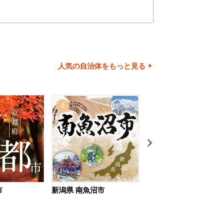
人気の自治体をもっと見る
4
5
市
新潟県 南魚沼市
北海道 旭川市