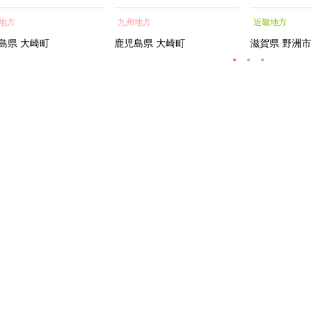
蒲焼 訳あり ギフト 人
貝 海鮮 うな重 蒲焼 訳あ
シャルトリ
地方
九州地方
近畿地方
おすすめ 鹿児島県 大崎
り ギフト 人気 おすす
センス フェ
大隅半島 A703
め 鹿児島県 大崎町 大隅半
ートメント 
島県
大崎町
鹿児島県
大崎町
滋賀県
野洲市
島 A995G 【会員限定のお
トエッセンス
礼の品】【うなぎ蒲焼 国
産 うなぎ unagi 鰻 ウナ
ギ うなぎ蒲焼】