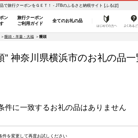
の品一覧 ふるさと納税の返礼品で旅行クーポンをＧＥＴ！ - JTBのふるさと納税サイト [ふるぽ]
ト
ポン
旅行クーポン
全てのお礼の品
はじめ
す
ご利用ガイド
饅頭・羊羹・大福
饅頭
頭” 神奈川県
横浜市
のお礼の品一
条件に一致するお礼の品はありません
条件を変更して再度お試しください