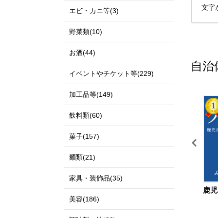
文字
エビ・カニ等(3)
野菜類(10)
お酒(44)
自治
イベントやチケット等(229)
加工品等(149)
11
12
飲料類(60)
菓子(157)
麺類(21)
家具・装飾品(35)
鳥取県 北栄町
島根県 出雲市
鹿児
美容(186)