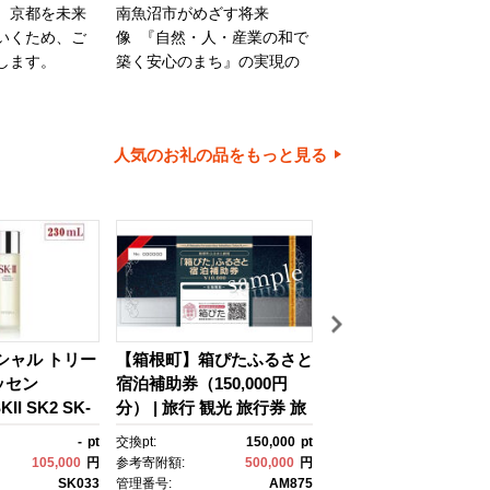
、京都を未来
南魚沼市がめざす将来
旭川市は、旭山動物園
いくため、ご
像 『自然・人・産業の和で
川家具で知られるほか
します。
築く安心のまち』の実現の
内有数の米どころでも
ために大切に使わせていた
ます。旭川市の魅力あ
だきます。
ちづくりのために、ご
とご協力をお願いいた
人気のお礼の品をもっと見る
す。
イシャル トリー
【箱根町】箱ぴたふるさと
【浦安市】JTBふる
ッセン
宿泊補助券（150,000円
行クーポン（30,000
II SK2 SK-
分） | 旅行 観光 旅行券 旅
有効期間3年（Eメー
ケーツー エスケ
行クーポン クーポン 箱根
行）｜旅行 トラベル 
-
pt
交換pt:
150,000
pt
交換pt:
 ピテラ スキ
町ふるさと納税 神奈川県
約 国内旅行 JTB 宿泊
105,000
円
参考寄附額:
500,000
円
参考寄附額:
100,
 ｺｽﾒ フェイ
ふるさと納税 神奈川県 箱
光 体験 旅行券 宿泊券
SK033
管理番号:
AM875
管理番号:
JTB