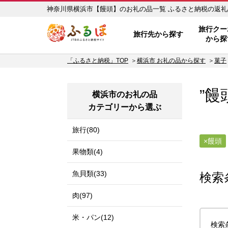
神奈川県横浜市【饅頭】のお礼
ふるぽ JTBのふるさと納税サイ
旅行クー
旅行先から探す
から探
「ふるさと納税」TOP
横浜市 お礼の品から探す
菓子
”饅
横浜市のお礼の品
カテゴリーから選ぶ
旅行(80)
饅頭
果物類(4)
魚貝類(33)
検索
肉(97)
米・パン(12)
検索