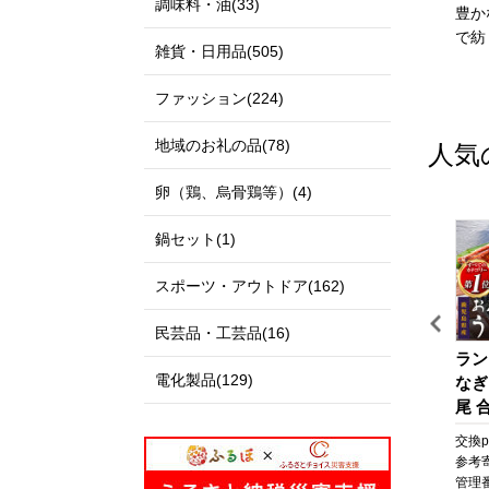
調味料・油(33)
私たちのまち北栄町は、鳥
出雲市は、「神話の國出
豊か
取県の中央部に位置する人
雲」として全国に知られる
で紡
雑貨・日用品(505)
口約14,000人の町です。
とともに、出雲大社、荒神
北は日本海に面し、白砂青
谷遺跡、西谷墳墓群などの
ファッション(224)
松の景色が美しい北条砂丘
歴史・文化遺産と、日本
が広がっており、南は大山
海、宍道湖、斐伊川などの
地域のお礼の品(78)
人気
を望む黒ぼく地帯の丘陵地
豊かな自然に恵まれた地域
があり、豊かな自然に囲ま
です。
卵（鶏、烏骨鶏等）(4)
れています。
「元気な出雲、活力のある
この豊かな自然環境を生か
出雲、笑顔の絶えない出
鍋セット(1)
し、スイカ、ぶどう、らっ
雲」をモットーに、全国に
きょう、長芋などさまざま
誇れる都市づくり、愛着と
スポーツ・アウトドア(162)
な魅力ある農産物が生み出
誇りが持てる故郷づくりを
されています。
展開しています。
民芸品・工芸品(16)
また、漫画「名探偵コナ
出雲市では、出雲市の発展
旅
うなぎ 鹿児島県産 長蒲
【テーラー神谷】 オーダ
ラン
ン」の作者である青山剛昌
を願う郷土出身の方々や、
電化製品(129)
焼 4尾 合計 660g 以上 国
ー洋服御誂え券
なぎ
氏の出身地であり、駅構内
出雲市に心を寄せていただ
産 うなぎ 鰻 ウナギ 蒲焼
尾 合
に「名探偵コナン」の装飾
く全国のみなさまから、広
ポ
き 蒲焼 かばやき 魚 魚
なぎ
pt
交換pt:
6,600
pt
交換pt:
-
pt
交換pt
が施されたコナン駅（JR由
く寄附を募っています。
さ
介 魚貝 海鮮 うな重 ひつ
焼 
円
参考寄附額:
22,000
円
参考寄附額:
1,000,000
円
参考
良駅）や青山氏の思い出の
いただいたご寄附は「日本
と
まぶし 蒲焼 訳あり ギフ
貝 
0T
管理番号:
A702-NT
管理番号:
HS001
管理番