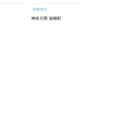
ートメントエッ
根町
行予約 ホテル 旅館 
関東地方
関東地方
イシャルトリ
ット 子供 子連れ カ
トリートメン
ル 家族 人気 おすすめ
神奈川県
箱根町
千葉県
浦安市
 化粧水｜
行クーポン 店頭 オン
ン ネット予約 電話 
間3年