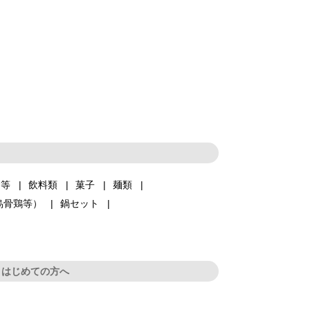
品等
飲料類
菓子
麺類
烏骨鶏等）
鍋セット
はじめての方へ