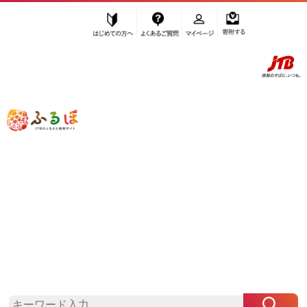
はじめての方へ
よくあるご質問
マイページ
寄附する
ふるぽ JTBのふるさと納税サイト
「ふるさと納税」TOP
横浜市 お礼の品から探す
菓子
和菓子
甘納豆
”甘納豆” 神奈川県
横浜市
のお礼の品一
覧
さらに検索条件を絞り込む
甘納豆