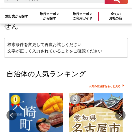
検索条件に一致するお礼の品はありま
旅行クーポン
旅行クーポン
全ての
旅行先から探す
から探す
ご利用ガイド
お礼の品
せん
検索条件を変更して再度お試しください
文字が正しく入力されていることをご確認ください
自治体の人気ランキング
人気の自治体をもっと見る