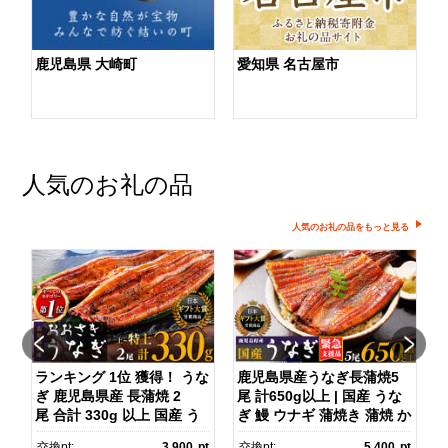
鹿児島県 大崎町
愛知県 名古屋市
人気のお礼の品
人気のお礼の品をもっと見る
ダ
ランキング 1位 獲得！ うな
鹿児島県産うなぎ長蒲焼5
ぎ 鹿児島県産 長蒲焼 2
尾 計650g以上 | 国産 うな
尾 合計 330g 以上 国産 う
ぎ 鰻 ウナギ 蒲焼き 蒲焼 か
ス
なぎ 鰻 ウナギ 蒲焼き 蒲
ばやき unagi うなぎ蒲
pt
交換pt:
3,900
pt
交換pt:
5,400
pt