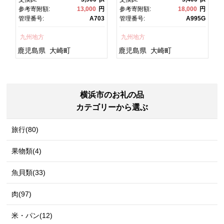
焼 かばやき 魚 魚介 魚貝 海
焼 土用丑の日 土用の丑の
円
参考寄附額:
13,000
円
参考寄附額:
18,000
円
鮮 うな重 ひつまぶし 蒲
日 丑の日 魚 魚介 魚貝 海
1
管理番号:
A703
管理番号:
A995G
焼 訳あり ギフト 人気 おす
鮮 うな重 蒲焼 訳あり ギフ
すめ 鹿児島県 大崎町 大隅
ト 人気 おすすめ 鹿児島
九州地方
九州地方
半島 A703
県 大崎町 大隅半
島 A995G 【会員限定のお
鹿児島県
大崎町
鹿児島県
大崎町
礼の品】【うなぎ蒲焼 国
産 うなぎ unagi 鰻 ウナ
ギ うなぎ蒲焼】
横浜市のお礼の品
カテゴリーから選ぶ
旅行(80)
果物類(4)
魚貝類(33)
肉(97)
米・パン(12)