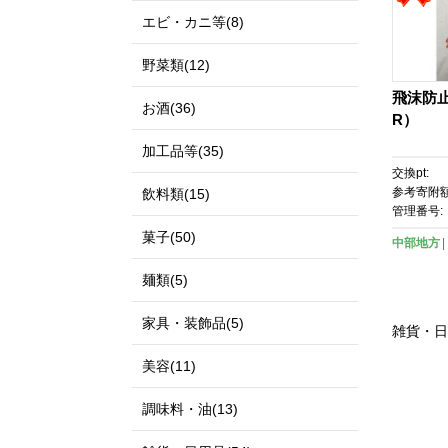
エビ・カニ等(8)
野菜類(12)
飛沫防
お酒(36)
R）
加工品等(35)
交換pt:
参考寄附額
飲料類(15)
管理番号:
菓子(50)
中部地方
麺類(5)
家具・装飾品(5)
雑貨・日
美容(11)
調味料・油(13)