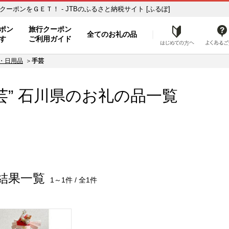
納税の返礼品で旅行クーポンをＧＥＴ！ - JTBのふるさと納税サイト [ふるぽ]
ト
ポン
旅行クーポン
全てのお礼の品
はじめ
す
ご利用ガイド
・日用品
手芸
芸”
石川県
のお礼の品一覧
結果一覧
1～1件 / 全1件