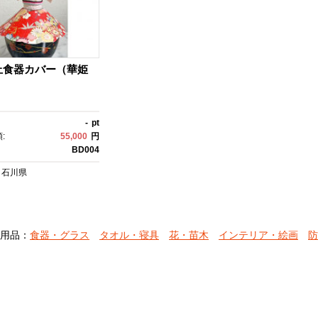
止食器カバー（華姫
-
pt
:
55,000
円
BD004
石川県
用品：
食器・グラス
タオル・寝具
花・苗木
インテリア・絵画
防