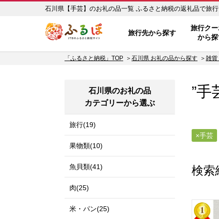
石川県【手芸】のお礼の品一覧 ふるさと
ふるぽ JTBのふるさと納税サイ
旅行クー
旅行先から探す
から探
「ふるさと納税」TOP
石川県 お礼の品から探す
雑貨
”手
石川県のお礼の品
カテゴリーから選ぶ
旅行(19)
手芸
果物類(10)
魚貝類(41)
検索
肉(25)
米・パン(25)