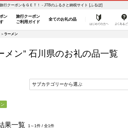
ふるさと納税の返礼品で旅行クーポンをＧＥＴ！ - JTBのふるさと納税サイト [ふるぽ]
ト
ポン
旅行クーポン
全てのお礼の品
はじめ
す
ご利用ガイド
ラーメン
ーメン”
石川県
のお礼の品一覧
メン
結果一覧
1～1件 / 全1件