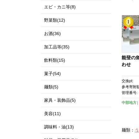
エビ・カニ等(8)
野菜類(12)
お酒(36)
加工品等(35)
能登の
飲料類(15)
わせ
菓子(54)
交換pt:
麺類(5)
参考寄附額
管理番号:
家具・装飾品(5)
中部地方
美容(11)
調味料・油(13)
麺類：
う