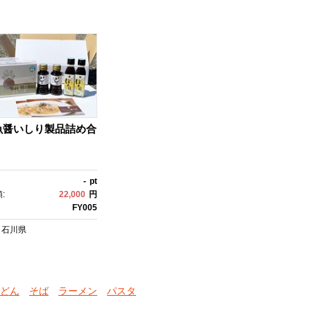
魚醤いしり製品詰め合
-
pt
:
22,000
円
FY005
石川県
どん
そば
ラーメン
パスタ