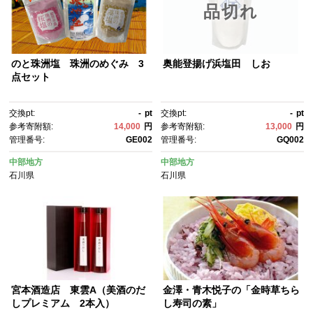
品切れ
のと珠洲塩 珠洲のめぐみ 3
奥能登揚げ浜塩田 しお
点セット
交換pt:
-
pt
交換pt:
-
pt
参考寄附額:
14,000
円
参考寄附額:
13,000
円
管理番号:
GE002
管理番号:
GQ002
中部地方
中部地方
石川県
石川県
宮本酒造店 東雲A（美酒のだ
金澤・青木悦子の「金時草ちら
しプレミアム 2本入）
し寿司の素」