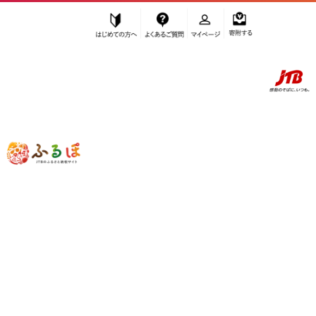
はじめての方へ
よくあるご質問
マイページ
寄附する
ふるぽ JTBのふるさと納税サイト
「ふるさと納税」TOP
石川県 お礼の品から探す
調味料・油
”調味料・油”
石川県
のお礼の品一覧
さらに検索条件を絞り込む
調味料・油
検索結果一覧
1～13件 / 全13件