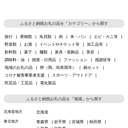
ふるさと納税お礼の品を「カテゴリー」から探す
旅行
果物類
魚貝類
肉
米・パン
エビ・カニ等
野菜類
お酒
イベントやチケット等
加工品等
飲料類
菓子
麺類
家具・装飾品
美容
調味料・油
雑貨・日用品
ファッション
感謝状等
地域のお礼の品
卵（鶏、烏骨鶏等）
鍋セット
コロナ被害事業者支援
スポーツ・アウトドア
民芸品・工芸品
電化製品
ふるさと納税お礼の品を「地域」から探す
北海道地方
北海道
東北地方
青森県
岩手県
宮城県
秋田県