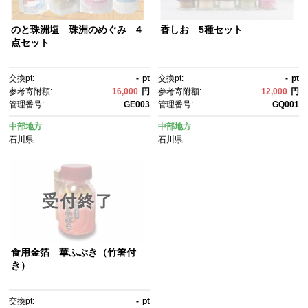
のと珠洲塩 珠洲のめぐみ 4
香しお 5種セット
点セット
交換pt:
-
pt
交換pt:
-
pt
参考寄附額:
16,000
円
参考寄附額:
12,000
円
管理番号:
GE003
管理番号:
GQ001
中部地方
中部地方
石川県
石川県
受付終了
食用金箔 華ふぶき（竹箸付
き）
交換pt:
-
pt