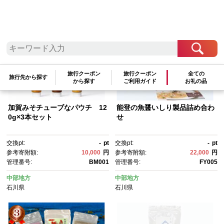
参考寄附額順
|
新着順
|
人気ランキング順
旅行クーポン
旅行クーポン
全ての
旅行先から探す
から探す
ご利用ガイド
お礼の品
加賀みそチューブなパウチ 12
能登の魚醤いしり製品詰め合わ
0g×3本セット
せ
交換pt:
-
pt
交換pt:
-
pt
参考寄附額:
10,000
円
参考寄附額:
22,000
円
管理番号:
BM001
管理番号:
FY005
中部地方
中部地方
石川県
石川県