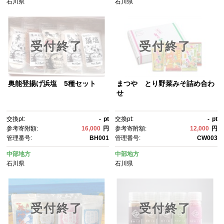
石川県
石川県
受付終了
受付終了
奥能登揚げ浜塩 5種セット
まつや とり野菜みそ詰め合わ
せ
交換pt:
-
pt
交換pt:
-
pt
参考寄附額:
16,000
円
参考寄附額:
12,000
円
管理番号:
BH001
管理番号:
CW003
中部地方
中部地方
石川県
石川県
受付終了
受付終了