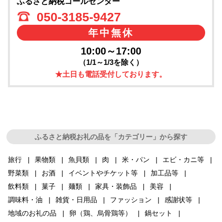
ふるさと納税コールセンター
050-3185-9427
年中無休
10:00～17:00
（1/1～1/3を除く）
★土日も電話受付しております。
ふるさと納税お礼の品を「カテゴリー」から探す
旅行
果物類
魚貝類
肉
米・パン
エビ・カニ等
野菜類
お酒
イベントやチケット等
加工品等
飲料類
菓子
麺類
家具・装飾品
美容
調味料・油
雑貨・日用品
ファッション
感謝状等
地域のお礼の品
卵（鶏、烏骨鶏等）
鍋セット