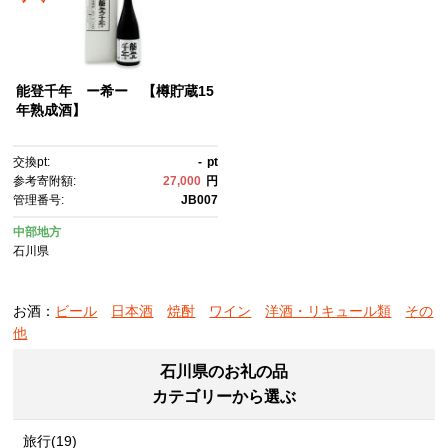
能登千年 ー希ー 【樽貯蔵15
年熟成酒】
交換pt:
-
pt
参考寄附額:
27,000
円
管理番号:
JB007
中部地方
石川県
お酒：
ビール
日本酒
焼酎
ワイン
洋酒・リキュール類
その
他
石川県のお礼の品
カテゴリーから選ぶ
旅行(19)