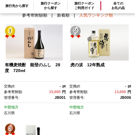
旅行クーポン
旅行クーポン
全ての
旅行先から探す
から探す
ご利用ガイド
お礼の品
参考寄附額順
|
新着順
|
人気ランキング順
有機麦焼酎 能登のムし 28
虎の涙 12年熟成
度 720ml
交換pt:
-
pt
交換pt:
-
pt
参考寄附額:
15,000
円
参考寄附額:
13,000
円
管理番号:
JB001
管理番号:
JB006
中部地方
中部地方
石川県
石川県