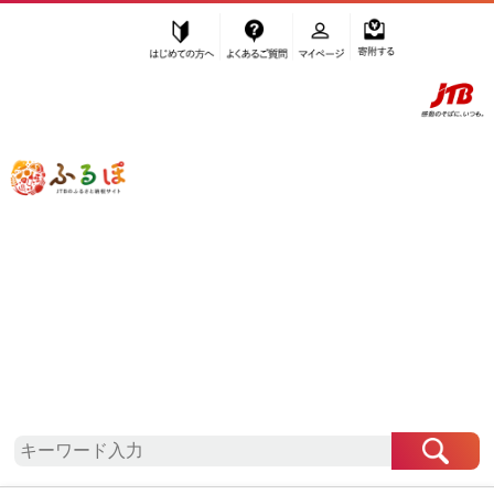
はじめての方へ
よくあるご質問
マイページ
寄附する
ふるぽ JTBのふるさと納税サイト
「ふるさと納税」TOP
石川県 お礼の品から探す
お酒
焼酎
”焼酎”
石川県
のお礼の品一覧
さらに検索条件を絞り込む
焼酎
検索結果一覧
1～3件 / 全3件