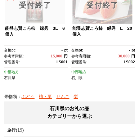
受付終了
受付終了
能登志賀ころ柿 緑秀 3L 6
能登志賀ころ柿 緑秀 L 20
個入
個入
交換pt:
-
pt
交換pt:
-
pt
参考寄附額:
15,000
円
参考寄附額:
30,000
円
管理番号:
LS001
管理番号:
LS002
中部地方
中部地方
石川県
石川県
果物類：
ぶどう
柿・栗
りんご
梨
石川県のお礼の品
カテゴリーから選ぶ
旅行(19)