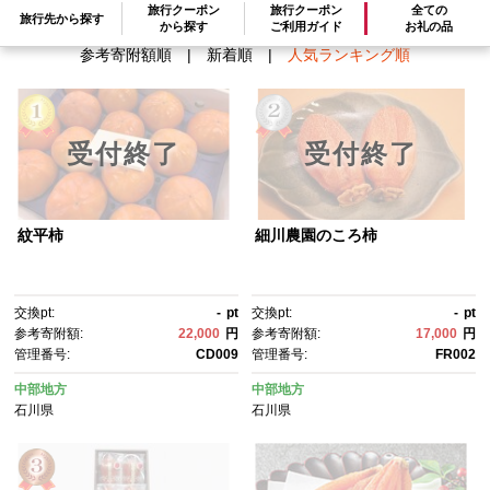
旅行クーポン
旅行クーポン
全ての
旅行先から探す
から探す
ご利用ガイド
お礼の品
参考寄附額順
|
新着順
|
人気ランキング順
受付終了
受付終了
紋平柿
細川農園のころ柿
交換pt:
-
pt
交換pt:
-
pt
参考寄附額:
22,000
円
参考寄附額:
17,000
円
管理番号:
CD009
管理番号:
FR002
中部地方
中部地方
石川県
石川県