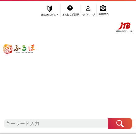
はじめての方へ
よくあるご質問
マイページ
寄附する
ふるぽ JTBのふるさと納税サイト
「ふるさと納税」TOP
石川県 お礼の品から探す
果物類
柿・栗
”柿・栗”
石川県
のお礼の品一覧
さらに検索条件を絞り込む
柿・栗
検索結果一覧
1～4件 / 全4件