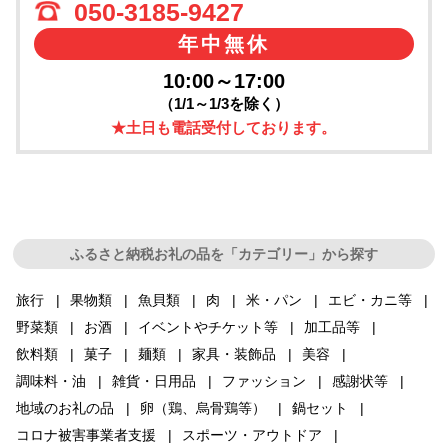
050-3185-9427
年中無休
10:00～17:00
（1/1～1/3を除く）
★土日も電話受付しております。
ふるさと納税お礼の品を「カテゴリー」から探す
旅行
果物類
魚貝類
肉
米・パン
エビ・カニ等
野菜類
お酒
イベントやチケット等
加工品等
飲料類
菓子
麺類
家具・装飾品
美容
調味料・油
雑貨・日用品
ファッション
感謝状等
地域のお礼の品
卵（鶏、烏骨鶏等）
鍋セット
コロナ被害事業者支援
スポーツ・アウトドア