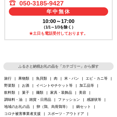
050-3185-9427
年中無休
10:00～17:00
（1/1～1/3を除く）
★土日も電話受付しております。
ふるさと納税お礼の品を「カテゴリー」から探す
旅行
果物類
魚貝類
肉
米・パン
エビ・カニ等
野菜類
お酒
イベントやチケット等
加工品等
飲料類
菓子
麺類
家具・装飾品
美容
調味料・油
雑貨・日用品
ファッション
感謝状等
地域のお礼の品
卵（鶏、烏骨鶏等）
鍋セット
コロナ被害事業者支援
スポーツ・アウトドア