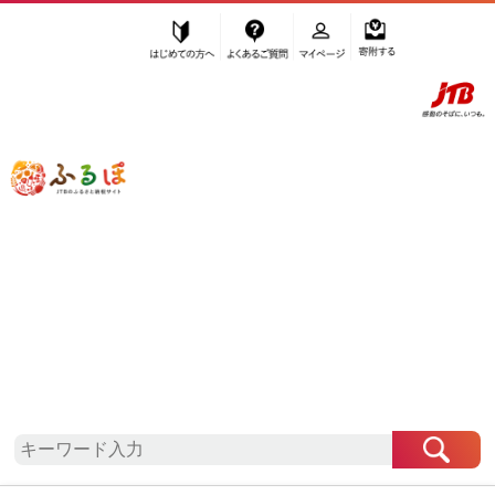
はじめての方へ
よくあるご質問
マイページ
寄附する
ふるぽ JTBのふるさと納税サイト
「ふるさと納税」TOP
石川県 お礼の品から探す
美容
その他
”その他”
石川県
のお礼の品一覧
さらに検索条件を絞り込む
その他
検索結果一覧
1～3件 / 全3件