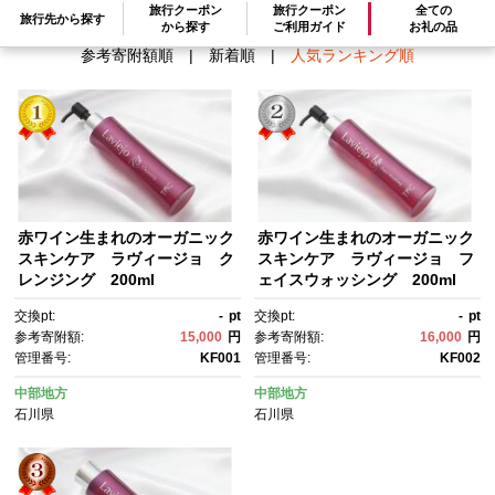
旅行クーポン
旅行クーポン
全ての
旅行先から探す
から探す
ご利用ガイド
お礼の品
参考寄附額順
|
新着順
|
人気ランキング順
赤ワイン生まれのオーガニック
赤ワイン生まれのオーガニック
スキンケア ラヴィージョ ク
スキンケア ラヴィージョ フ
レンジング 200ml
ェイスウォッシング 200ml
交換pt:
-
pt
交換pt:
-
pt
参考寄附額:
15,000
円
参考寄附額:
16,000
円
管理番号:
KF001
管理番号:
KF002
中部地方
中部地方
石川県
石川県