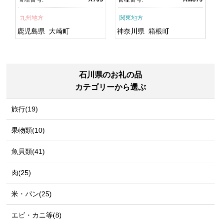
焼 訳あり ギフト 人気 おす
町
すめ 鹿児島県 大崎町 大隅
九州地方
関東地方
半島 A703
鹿児島県
大崎町
神奈川県
箱根町
石川県のお礼の品
カテゴリーから選ぶ
旅行(19)
果物類(10)
魚貝類(41)
肉(25)
米・パン(25)
エビ・カニ等(8)