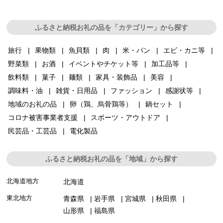
ふるさと納税お礼の品を「カテゴリー」から探す
旅行
果物類
魚貝類
肉
米・パン
エビ・カニ等
野菜類
お酒
イベントやチケット等
加工品等
飲料類
菓子
麺類
家具・装飾品
美容
調味料・油
雑貨・日用品
ファッション
感謝状等
地域のお礼の品
卵（鶏、烏骨鶏等）
鍋セット
コロナ被害事業者支援
スポーツ・アウトドア
民芸品・工芸品
電化製品
ふるさと納税お礼の品を「地域」から探す
北海道地方
北海道
東北地方
青森県
岩手県
宮城県
秋田県
山形県
福島県