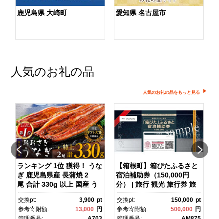
鹿児島県 大崎町
愛知県 名古屋市
人気のお礼の品
人気のお礼の品をもっと見る
ランキング 1位 獲得！ うな
【箱根町】箱ぴたふるさと
ぎ 鹿児島県産 長蒲焼 2
宿泊補助券（150,000円
マ
尾 合計 330g 以上 国産 う
分） | 旅行 観光 旅行券 旅
なぎ 鰻 ウナギ 蒲焼き 蒲
行クーポン クーポン 箱根
pt
交換pt:
3,900
pt
交換pt:
150,000
pt
焼 かばやき 魚 魚介 魚貝 海
町ふるさと納税 神奈川県ふ
円
参考寄附額:
13,000
円
参考寄附額:
500,000
円
鮮 うな重 ひつまぶし 蒲
るさと納税 神奈川県 箱根
1
管理番号:
A703
管理番号:
AM875