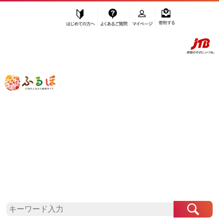
はじめての方へ
よくあるご質問
マイページ
寄附する
ふるぽ JTBのふるさと納税サイト
「ふるさと納税」TOP
石川県 お礼の品から探す
加工品等
豆腐・納豆
”豆腐・納豆”
石川県
のお礼の品一覧
さらに検索条件を絞り込む
豆腐・納豆