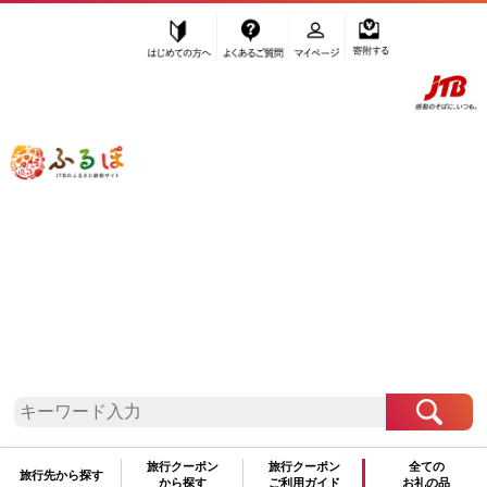
はじめての方へ
よくあるご質問
マイページ
寄附する
ふるぽ JTBのふるさと納税サイト
「ふるさと納税」TOP
石川県 お礼の品から探す
魚貝類
のり・海藻
もずく
”もずく”
石川県
のお礼の品一覧
さらに検索条件を絞り込む
もずく
旅行クーポン
旅行クーポン
全ての
旅行先から探す
から探す
ご利用ガイド
お礼の品