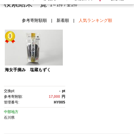
検索結果一覧
1～1件 / 全1件
参考寄附額順
|
新着順
|
人気ランキング順
海女手摘み 塩蔵もずく
交換pt:
-
pt
参考寄附額:
17,000
円
管理番号:
HY005
中部地方
石川県