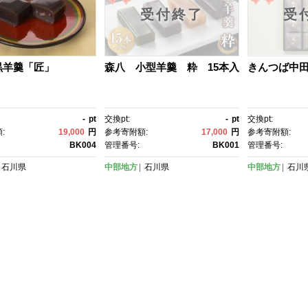
受付終了
受
黒羊羹「匠」
森八 小型羊羹 粋 15本入
きんつば中
-
pt
交換pt:
-
pt
交換pt:
:
19,000
円
参考寄附額:
17,000
円
参考寄附額:
BK004
管理番号:
BK001
管理番号:
石川県
中部地方
石川県
中部地方
石川