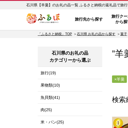
石川県【羊羹】のお礼の品一覧 ふるさと
ふるぽ JTBのふるさと納税サイ
旅行クー
旅行先から探す
から探
「ふるさと納税」TOP
石川県 お礼の品から探す
菓子
”羊
石川県のお礼の品
カテゴリーから選ぶ
旅行(19)
羊羹
果物類(10)
魚貝類(41)
検索
肉(25)
米・パン(25)