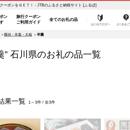
納税の返礼品で旅行クーポンをＧＥＴ！ - JTBのふるさと納税サイト [ふるぽ]
ト
ポン
旅行クーポン
全てのお礼の品
はじめ
す
ご利用ガイド
饅頭・羊羹・大福
羊羹
羹”
石川県
のお礼の品一覧
結果一覧
1～3件 / 全3件