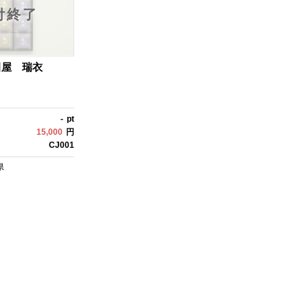
付終了
田屋 瑞衣
-
pt
15,000
円
CJ001
県