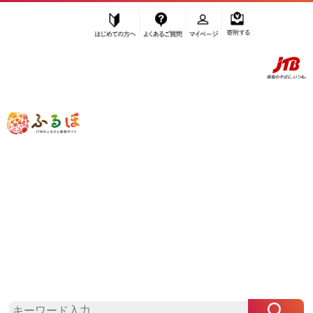
はじめての方へ
よくあるご質問
マイページ
寄附する
ふるぽ JTBのふるさと納税サイト
「ふるさと納税」TOP
豊田市 お礼の品から探す
米・パン
”米・パン” 愛知県
豊田市
のお礼の品一
覧
さらに検索条件を絞り込む
米・パン