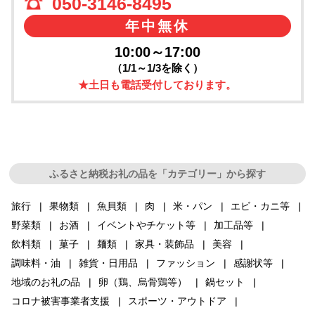
050-3146-8495
年中無休
10:00～17:00
（1/1～1/3を除く）
★土日も電話受付しております。
ふるさと納税お礼の品を「カテゴリー」から探す
旅行
果物類
魚貝類
肉
米・パン
エビ・カニ等
野菜類
お酒
イベントやチケット等
加工品等
飲料類
菓子
麺類
家具・装飾品
美容
調味料・油
雑貨・日用品
ファッション
感謝状等
地域のお礼の品
卵（鶏、烏骨鶏等）
鍋セット
コロナ被害事業者支援
スポーツ・アウトドア