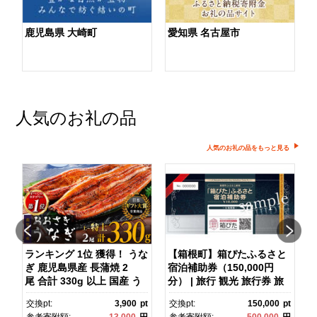
鹿児島県 大崎町
愛知県 名古屋市
人気のお礼の品
人気のお礼の品をもっと見る
ランキング 1位 獲得！ うな
【箱根町】箱ぴたふるさと
ぎ 鹿児島県産 長蒲焼 2
宿泊補助券（150,000円
マ
尾 合計 330g 以上 国産 う
分） | 旅行 観光 旅行券 旅
なぎ 鰻 ウナギ 蒲焼き 蒲
行クーポン クーポン 箱根
pt
交換pt:
3,900
pt
交換pt:
150,000
pt
焼 かばやき 魚 魚介 魚貝 海
町ふるさと納税 神奈川県ふ
円
参考寄附額:
13,000
円
参考寄附額:
500,000
円