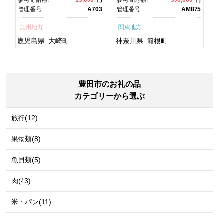
鮮 うな重 ひつまぶし 蒲
るさと納税 神奈川県 箱根
1
管理番号:
A703
管理番号:
AM875
焼 訳あり ギフト 人気 おす
町
すめ 鹿児島県 大崎町 大隅
九州地方
関東地方
半島 A703
鹿児島県
大崎町
神奈川県
箱根町
豊田市のお礼の品
カテゴリーから選ぶ
旅行(12)
果物類(8)
魚貝類(5)
肉(43)
米・パン(11)