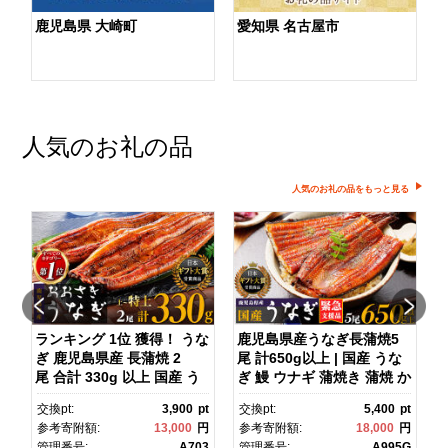
鹿児島県 大崎町
愛知県 名古屋市
人気のお礼の品
人気のお礼の品をもっと見る
ランキング 1位 獲得！ うな
鹿児島県産うなぎ長蒲焼5
ぎ 鹿児島県産 長蒲焼 2
尾 計650g以上 | 国産 うな
京
尾 合計 330g 以上 国産 う
ぎ 鰻 ウナギ 蒲焼き 蒲焼 か
旅
なぎ 鰻 ウナギ 蒲焼き 蒲
ばやき unagi うなぎ蒲
pt
交換pt:
3,900
pt
交換pt:
5,400
pt
ク
焼 かばやき 魚 魚介 魚貝 海
焼 土用丑の日 土用の丑の
円
参考寄附額:
13,000
円
参考寄附額:
18,000
円
鮮 うな重 ひつまぶし 蒲
日 丑の日 魚 魚介 魚貝 海
T
管理番号:
A703
管理番号:
A995G