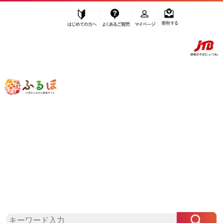
はじめての方へ
よくあるご質問
マイページ
寄附する
ふるぽ JTBのふるさと納税サイト
「ふるさと納税」TOP
豊田市 お礼の品から探す
イベントやチケット等
その他
”その他” 愛知県
豊田市
のお礼の品一覧
さらに検索条件を絞り込む
その他