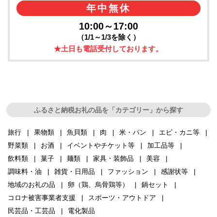
年中無休
10:00～17:00
（1/1～1/3を除く）
★土日も電話受付しております。
ふるさと納税お礼の品を「カテゴリー」から探す
旅行
果物類
魚貝類
肉
米・パン
エビ・カニ等
野菜類
お酒
イベントやチケット等
加工品等
飲料類
菓子
麺類
家具・装飾品
美容
調味料・油
雑貨・日用品
ファッション
感謝状等
地域のお礼の品
卵（鶏、烏骨鶏等）
鍋セット
コロナ被害事業者支援
スポーツ・アウトドア
民芸品・工芸品
電化製品