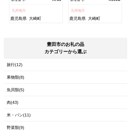
グ
焼 訳あり ギフト 人気 おす
鮮 うな重 蒲焼 訳あり ギフ
すめ 鹿児島県 大崎町 大隅
ト 人気 おすすめ 鹿児島
九州地方
九州地方
半島 A703
県 大崎町 大隅半
島 A995G 【会員限定のお
鹿児島県
大崎町
鹿児島県
大崎町
礼の品】【うなぎ蒲焼 国
産 うなぎ unagi 鰻 ウナ
ギ うなぎ蒲焼】
豊田市のお礼の品
カテゴリーから選ぶ
旅行(12)
果物類(8)
魚貝類(5)
肉(43)
米・パン(11)
野菜類(9)