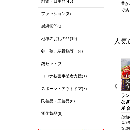
雑貨・日用品(45)
私たちのまち北栄町は、鳥
出雲市は、「神話の國出
豊か
取県の中央部に位置する人
雲」として全国に知られる
で紡
ファッション(8)
口約14,000人の町です。
とともに、出雲大社、荒神
北は日本海に面し、白砂青
谷遺跡、西谷墳墓群などの
感謝状等(3)
松の景色が美しい北条砂丘
歴史・文化遺産と、日本
が広がっており、南は大山
海、宍道湖、斐伊川などの
地域のお礼の品(19)
人気
を望む黒ぼく地帯の丘陵地
豊かな自然に恵まれた地域
があり、豊かな自然に囲ま
です。
卵（鶏、烏骨鶏等）(4)
れています。
「元気な出雲、活力のある
この豊かな自然環境を生か
出雲、笑顔の絶えない出
鍋セット(2)
し、スイカ、ぶどう、らっ
雲」をモットーに、全国に
きょう、長芋などさまざま
誇れる都市づくり、愛着と
コロナ被害事業者支援(1)
な魅力ある農産物が生み出
誇りが持てる故郷づくりを
されています。
展開しています。
スポーツ・アウトドア(7)
また、漫画「名探偵コナ
出雲市では、出雲市の発展
旅
うなぎ 鹿児島県産 長蒲
【テーラー神谷】 オーダ
ラン
ン」の作者である青山剛昌
を願う郷土出身の方々や、
民芸品・工芸品(8)
焼 4尾 合計 660g 以上 国
ー洋服御誂え券
なぎ
氏の出身地であり、駅構内
出雲市に心を寄せていただ
産 うなぎ 鰻 ウナギ 蒲焼
尾 合
に「名探偵コナン」の装飾
く全国のみなさまから、広
電化製品(6)
ポ
き 蒲焼 かばやき 魚 魚
なぎ
pt
交換pt:
6,600
pt
交換pt:
-
pt
交換pt
が施されたコナン駅（JR由
く寄附を募っています。
さ
介 魚貝 海鮮 うな重 ひつ
焼 
円
参考寄附額:
22,000
円
参考寄附額:
1,000,000
円
参考
良駅）や青山氏の思い出の
いただいたご寄附は「日本
と
まぶし 蒲焼 訳あり ギフ
貝 
0T
管理番号:
A702-NT
管理番号:
HS001
管理番