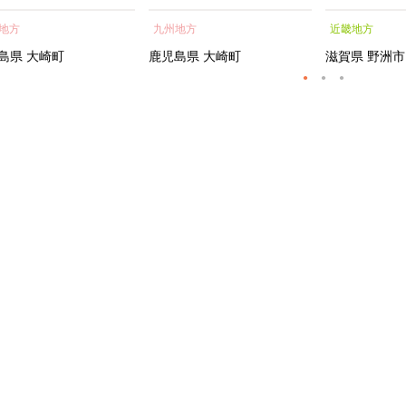
蒲焼 訳あり ギフト 人
貝 海鮮 うな重 蒲焼 訳あ
シャルトリ
地方
九州地方
近畿地方
おすすめ 鹿児島県 大崎
り ギフト 人気 おすす
センス フェ
大隅半島 A703
め 鹿児島県 大崎町 大隅半
ートメント 
島県
大崎町
鹿児島県
大崎町
滋賀県
野洲市
島 A995G 【会員限定のお
トエッセンス
礼の品】【うなぎ蒲焼 国
産 うなぎ unagi 鰻 ウナ
ギ うなぎ蒲焼】