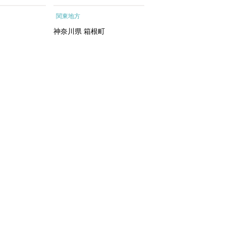
ートメントエッ
根町
行予約 ホテル 旅館 
関東地方
関東地方
イシャルトリ
ット 子供 子連れ カ
トリートメン
ル 家族 人気 おすすめ
神奈川県
箱根町
千葉県
浦安市
 化粧水｜
行クーポン 店頭 オン
ン ネット予約 電話 
間3年