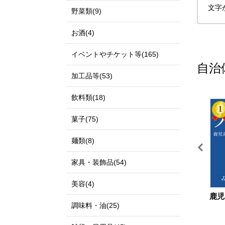
文字
野菜類(9)
お酒(4)
イベントやチケット等(165)
自治
加工品等(53)
飲料類(18)
11
12
菓子(75)
麺類(8)
家具・装飾品(54)
美容(4)
鳥取県 北栄町
島根県 出雲市
鹿児
調味料・油(25)