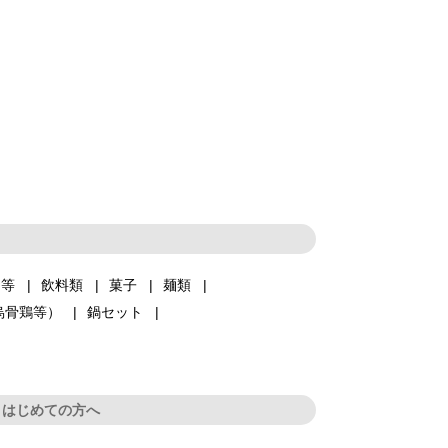
品等
飲料類
菓子
麺類
烏骨鶏等）
鍋セット
はじめての方へ