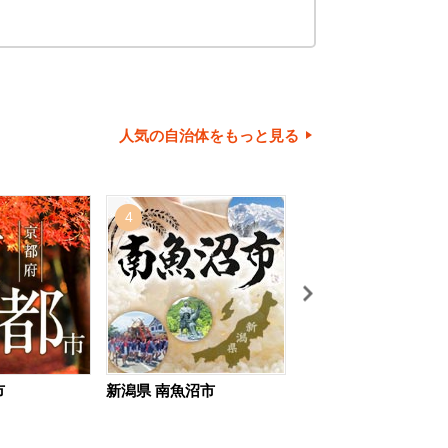
人気の自治体をもっと見る
4
5
市
新潟県 南魚沼市
北海道 旭川市