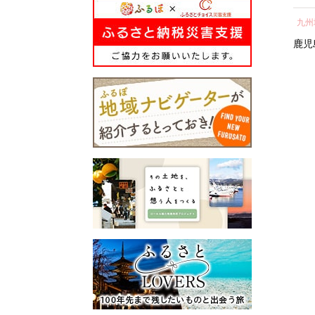
所蔵物や作品が展示された
の心のふるさと出雲応援基
ト 人気 おすすめ 鹿児島
し 
青山剛昌ふるさと館をはじ
金」に積み立て、次年度以
九州地方
中部地方
九州
県 大崎町 大隅半島 鰻 う
気 
め、駅から青山剛昌ふるさ
降に、指定された使途に基
なぎ ウナギ 鰻 人気 ウナ
町 
鹿児島県
大崎町
愛知県
名古屋市
鹿児
と館までの約1.4kmを「コナ
づき、出雲の観光や産業、
ギ うなぎ おすすめ ランキ
ン通り」と名付け、キャラ
福祉、教育、環境など幅広
ング うなぎ おいし
クターのブロンズ像やカラ
い分野の事業に活用させて
い unagi うなぎ 【うなぎ
ーオブジェが点在するなど
いただきます。
蒲焼 国産 うな
「名探偵コナンに会えるま
このふるさと寄附をきっか
ぎ unagi 鰻 ウナギ うなぎ
ち」づくりを進めていま
けに、全国のみなさまとた
蒲焼】
す。
くさんのご縁を結びたいと
町を応援していただけるみ
願っています。ぜひ、この
なさまと一緒に持続可能な
機会に出雲市への温かいご
まちづくりを進めていきま
支援をよろしくお願いいた
す。
します。
みなさまの応援をよろしく
お願いします。