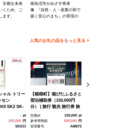
、京都を未来
南魚沼市がめざす将来
旭川市は、旭山動物園
いくため、ご
像 『自然・人・産業の和で
川家具で知られるほか
します。
築く安心のまち』の実現の
内有数の米どころでも
ために大切に使わせていた
ます。旭川市の魅力あ
だきます。
ちづくりのために、ご
とご協力をお願いいた
人気のお礼の品をもっと見る
す。
イシャル トリー
【箱根町】箱ぴたふるさと
【浦安市】JTBふる
ッセン
宿泊補助券（150,000円
行クーポン（30,000
II SK2 SK-
分） | 旅行 観光 旅行券 旅
有効期間3年（Eメー
ケーツー エスケ
行クーポン クーポン 箱根
行）｜旅行 トラベル 
-
pt
交換pt:
150,000
pt
交換pt:
 ピテラ スキ
町ふるさと納税 神奈川県
約 国内旅行 JTB 宿泊
105,000
円
参考寄附額:
500,000
円
参考寄附額:
100,
 ｺｽﾒ フェイ
ふるさと納税 神奈川県 箱
光 体験 旅行券 宿泊券
SK033
管理番号:
AM875
管理番号:
JTB