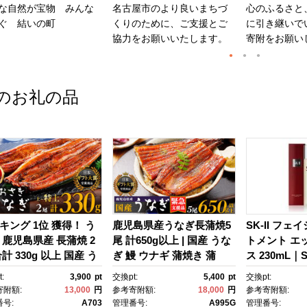
な自然が宝物 みんな
名古屋市のより良いまちづ
心のふるさと
ぐ 結いの町
くりのために、ご支援とご
に引き継いで
協力をお願いいたします。
寄附をお願い
のお礼の品
キング 1位 獲得！ う
鹿児島県産うなぎ長蒲焼5
SK-II フェ
 鹿児島県産 長蒲焼 2
尾 計650g以上 | 国産 うな
トメント エ
計 330g 以上 国産 う
ぎ 鰻 ウナギ 蒲焼き 蒲
ス 230mL｜SK
 鰻 ウナギ 蒲焼き 蒲
焼 かばやき unagi うなぎ
2 SK エス
:
3,900
pt
交換pt:
5,400
pt
交換pt:
かばやき 魚 魚介 魚
蒲焼 土用丑の日 土用の丑
ーツ エスケｰ
寄附額:
13,000
円
参考寄附額:
18,000
円
参考寄附額:
海鮮 うな重 ひつまぶ
の日 丑の日 魚 魚介 魚
ンケア 化粧品
号:
A703
管理番号:
A995G
管理番号: