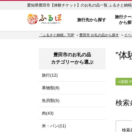
愛知県豊田市【体験チ
ふるぽ JTBのふるさと納税サイ
旅行クー
旅行先から探す
から探
「ふるさと納税」TOP
豊田市 お礼の品から探す
イベ
”体
豊田市のお礼の品
カテゴリーから選ぶ
旅行(12)
体験
果物類(8)
魚貝類(5)
検索
肉(43)
米・パン(11)
検索