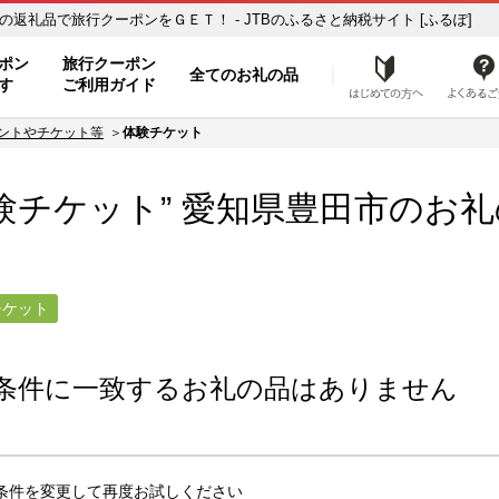
ケット】のお礼の品一覧 ふるさと納税の返礼品で旅行クーポンをＧＥＴ！ - JTBのふるさと納税サイト [ふるぽ]
ト
ポン
旅行クーポン
全てのお礼の品
はじめ
す
ご利用ガイド
ントやチケット等
体験チケット
験チケット” 愛知県
豊田市
のお礼
チケット
条件に一致するお礼の品はありません
条件を変更して再度お試しください