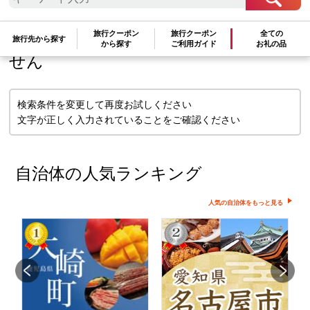
検索条件に一致するお礼の品はありま
旅行クーポン
旅行クーポン
全ての
旅行先から探す
から探す
ご利用ガイド
お礼の品
せん
検索条件を変更して再度お試しください
文字が正しく入力されていることをご確認ください
自治体の人気ランキング
人気の自治体をもっと見る