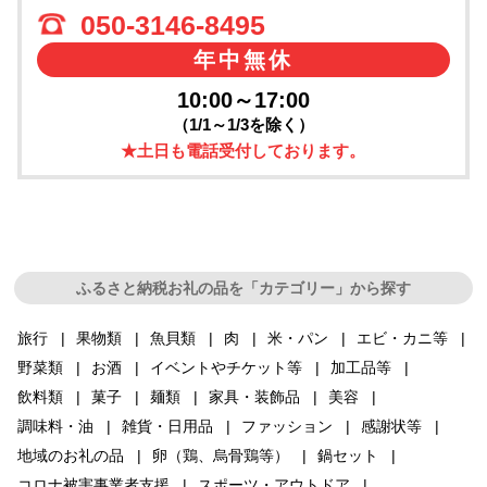
050-3146-8495
年中無休
10:00～17:00
（1/1～1/3を除く）
★土日も電話受付しております。
ふるさと納税お礼の品を「カテゴリー」から探す
旅行
果物類
魚貝類
肉
米・パン
エビ・カニ等
野菜類
お酒
イベントやチケット等
加工品等
飲料類
菓子
麺類
家具・装飾品
美容
調味料・油
雑貨・日用品
ファッション
感謝状等
地域のお礼の品
卵（鶏、烏骨鶏等）
鍋セット
コロナ被害事業者支援
スポーツ・アウトドア