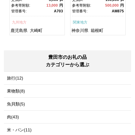
焼 かばやき 魚 魚介 魚貝 海
町ふるさと納税 神奈川県ふ
円
参考寄附額:
13,000
円
参考寄附額:
500,000
円
鮮 うな重 ひつまぶし 蒲
るさと納税 神奈川県 箱根
1
管理番号:
A703
管理番号:
AM875
焼 訳あり ギフト 人気 おす
町
すめ 鹿児島県 大崎町 大隅
九州地方
関東地方
半島 A703
鹿児島県
大崎町
神奈川県
箱根町
豊田市のお礼の品
カテゴリーから選ぶ
旅行(12)
果物類(8)
魚貝類(5)
肉(43)
米・パン(11)