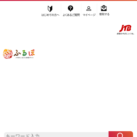
はじめての方へ
よくあるご質問
マイページ
寄附する
ふるぽ JTBのふるさと納税サイト
「ふるさと納税」TOP
豊田市 お礼の品から探す
麺類
麺類その他
”麺類その他” 愛知県
豊田市
のお礼の品
一覧
さらに検索条件を絞り込む
麺類その他