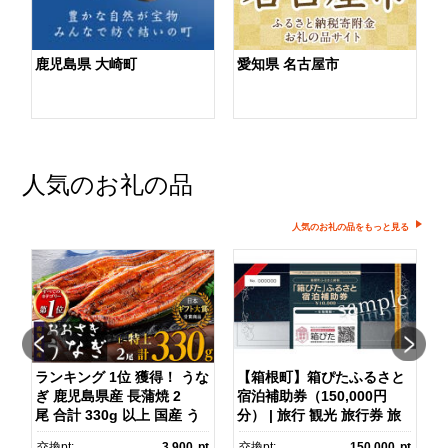
鹿児島県 大崎町
愛知県 名古屋市
人気のお礼の品
人気のお礼の品をもっと見る
ランキング 1位 獲得！ うな
【箱根町】箱ぴたふるさと
ぎ 鹿児島県産 長蒲焼 2
宿泊補助券（150,000円
マ
尾 合計 330g 以上 国産 う
分） | 旅行 観光 旅行券 旅
なぎ 鰻 ウナギ 蒲焼き 蒲
行クーポン クーポン 箱根
pt
交換pt:
3,900
pt
交換pt:
150,000
pt