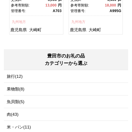
焼 かばやき 魚 魚介 魚貝 海
焼 土用丑の日 土用の丑の
円
参考寄附額:
13,000
円
参考寄附額:
18,000
円
鮮 うな重 ひつまぶし 蒲
日 丑の日 魚 魚介 魚貝 海
1
管理番号:
A703
管理番号:
A995G
焼 訳あり ギフト 人気 おす
鮮 うな重 蒲焼 訳あり ギフ
すめ 鹿児島県 大崎町 大隅
ト 人気 おすすめ 鹿児島
九州地方
九州地方
半島 A703
県 大崎町 大隅半
島 A995G 【会員限定のお
鹿児島県
大崎町
鹿児島県
大崎町
礼の品】【うなぎ蒲焼 国
産 うなぎ unagi 鰻 ウナ
ギ うなぎ蒲焼】
豊田市のお礼の品
カテゴリーから選ぶ
旅行(12)
果物類(8)
魚貝類(5)
肉(43)
米・パン(11)