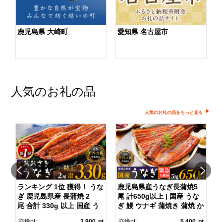
鹿児島県 大崎町
愛知県 名古屋市
人気のお礼の品
人気のお礼の品をもっと見る
ダ
ランキング 1位 獲得！ うな
鹿児島県産うなぎ長蒲焼5
ぎ 鹿児島県産 長蒲焼 2
尾 計650g以上 | 国産 うな
尾 合計 330g 以上 国産 う
ぎ 鰻 ウナギ 蒲焼き 蒲焼 か
ス
なぎ 鰻 ウナギ 蒲焼き 蒲
ばやき unagi うなぎ蒲
pt
交換pt:
3,900
pt
交換pt:
5,400
pt