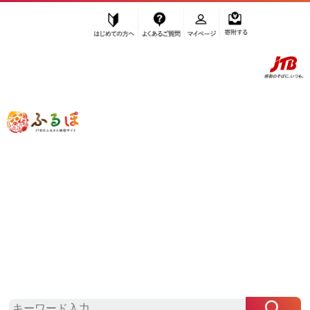
はじめての方へ
よくあるご質問
マイページ
寄附する
ふるぽ JTBのふるさと納税サイト
「ふるさと納税」TOP
豊田市 お礼の品から探す
美容
アロマ・入浴剤
”アロマ・入浴剤” 愛知県
豊田市
のお礼
の品一覧
さらに検索条件を絞り込む
アロマ・入浴剤