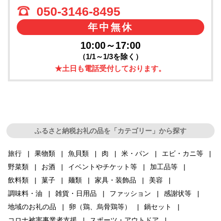
050-3146-8495
年中無休
10:00～17:00
（1/1～1/3を除く）
★土日も電話受付しております。
ふるさと納税お礼の品を「カテゴリー」から探す
旅行
果物類
魚貝類
肉
米・パン
エビ・カニ等
野菜類
お酒
イベントやチケット等
加工品等
飲料類
菓子
麺類
家具・装飾品
美容
調味料・油
雑貨・日用品
ファッション
感謝状等
地域のお礼の品
卵（鶏、烏骨鶏等）
鍋セット
コロナ被害事業者支援
スポーツ・アウトドア