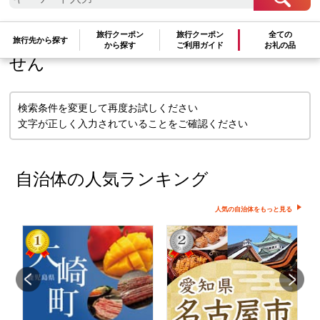
検索条件に一致するお礼の品はありま
旅行クーポン
旅行クーポン
全ての
旅行先から探す
から探す
ご利用ガイド
お礼の品
せん
検索条件を変更して再度お試しください
文字が正しく入力されていることをご確認ください
自治体の人気ランキング
人気の自治体をもっと見る