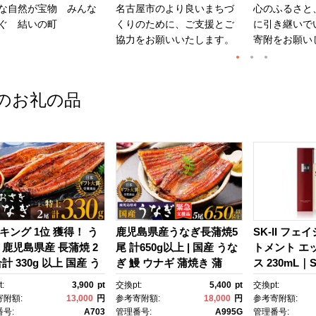
な自然が宝物 みんな
名古屋市のより良いまちづ
心のふるさと
ぐ 結いの町
くりのために、ご支援とご
に引き継いで
協力をお願いいたします。
寄附をお願い
のお礼の品
キング 1位 獲得！ う
鹿児島県産うなぎ長蒲焼5
SK-II フェ
 鹿児島県産 長蒲焼 2
尾 計650g以上 | 国産 うな
トメント エ
計 330g 以上 国産 う
ぎ 鰻 ウナギ 蒲焼き 蒲
ス 230mL｜SK
 鰻 ウナギ 蒲焼き 蒲
焼 かばやき unagi うなぎ
2 SK エス
:
3,900
pt
交換pt:
5,400
pt
交換pt:
かばやき 魚 魚介 魚
蒲焼 土用丑の日 土用の丑
ーツ エスケｰ
寄附額:
13,000
円
参考寄附額:
18,000
円
参考寄附額:
海鮮 うな重 ひつまぶ
の日 丑の日 魚 魚介 魚
ンケア 化粧品
号:
A703
管理番号:
A995G
管理番号: