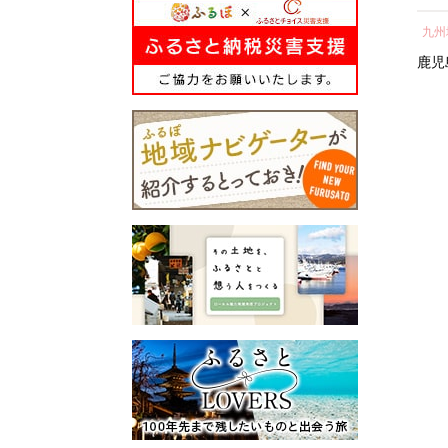
所蔵物や作品が展示された
納税 神奈川県 箱根町
し 
青山剛昌ふるさと館をはじ
関東地方
近畿地方
九州
気 
め、駅から青山剛昌ふるさ
町 
神奈川県
箱根町
滋賀県
鹿児
と館までの約1.4kmを「コナ
ン通り」と名付け、キャラ
クターのブロンズ像やカラ
ーオブジェが点在するなど
「名探偵コナンに会えるま
ち」づくりを進めていま
す。
町を応援していただけるみ
なさまと一緒に持続可能な
まちづくりを進めていきま
す。
みなさまの応援をよろしく
お願いします。