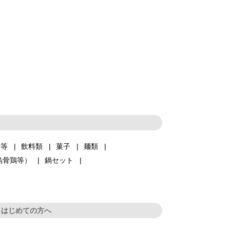
品等
飲料類
菓子
麺類
烏骨鶏等）
鍋セット
はじめての方へ