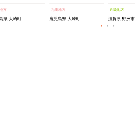
蒲焼 訳あり ギフト 人
貝 海鮮 うな重 蒲焼 訳あ
シャルトリ
地方
九州地方
近畿地方
おすすめ 鹿児島県 大崎
り ギフト 人気 おすす
センス フェ
大隅半島 A703
め 鹿児島県 大崎町 大隅半
ートメント 
島県
大崎町
鹿児島県
大崎町
滋賀県
野洲市
島 A995G 【会員限定のお
トエッセンス
礼の品】【うなぎ蒲焼 国
産 うなぎ unagi 鰻 ウナ
ギ うなぎ蒲焼】