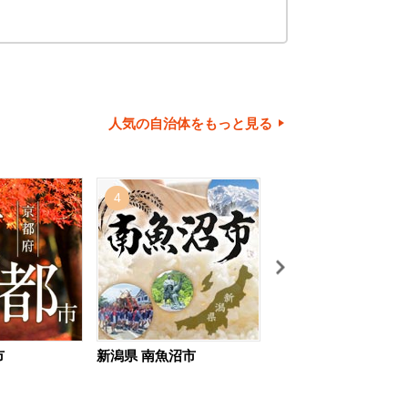
人気の自治体をもっと見る
4
5
市
新潟県 南魚沼市
北海道 旭川市