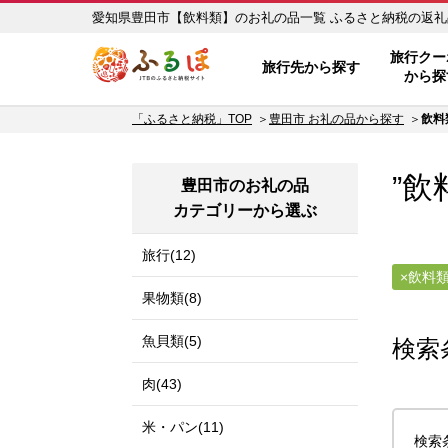
愛知県豊田市【飲料類】のお礼
ふるぽ JTBのふるさと納税サイ
旅行クー
旅行先から探す
から探
「ふるさと納税」TOP
豊田市 お礼の品から探す
飲料
”飲
豊田市のお礼の品
カテゴリーから選ぶ
旅行(12)
飲料
果物類(8)
魚貝類(5)
検索
肉(43)
米・パン(11)
検索