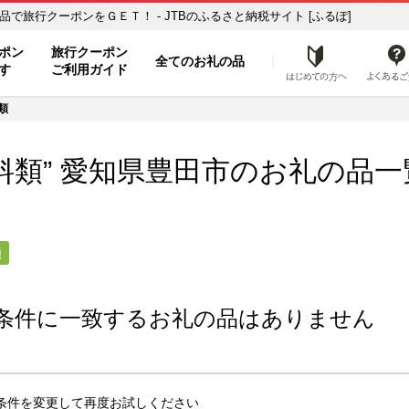
の品一覧 ふるさと納税の返礼品で旅行クーポンをＧＥＴ！ - JTBのふるさと納税サイト [ふるぽ]
ト
ポン
旅行クーポン
全てのお礼の品
はじめ
す
ご利用ガイド
類
料類” 愛知県
豊田市
のお礼の品一
類
条件に一致するお礼の品はありません
条件を変更して再度お試しください