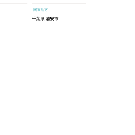
ートメントエッ
行予約 ホテル 旅館 チケ
根町
関東地方
関東地方
イシャルトリ
ット 子供 子連れ カップ
トリートメン
ル 家族 人気 おすすめ 旅
千葉県
浦安市
神奈川県
箱根町
 化粧水｜
行クーポン 店頭 オンライ
ン ネット予約 電話 有効期
間3年