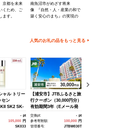
、京都を未来
南魚沼市がめざす将来
旭川市は、旭山動物園
いくため、ご
像 『自然・人・産業の和で
川家具で知られるほか
します。
築く安心のまち』の実現の
内有数の米どころでも
ために大切に使わせていた
ます。旭川市の魅力あ
だきます。
ちづくりのために、ご
とご協力をお願いいた
人気のお礼の品をもっと見る
す。
イシャル トリー
【浦安市】JTBふるさと旅
【箱根町】箱ぴたふ
ッセン
行クーポン（30,000円分）
宿泊補助券（150,000
II SK2 SK-
有効期間3年（Eメール発
分） | 旅行 観光 旅行
ケーツー エスケ
行）｜旅行 トラベル 予
行クーポン クーポン 
-
pt
交換pt:
-
pt
交換pt:
150,
 ピテラ スキ
約 国内旅行 JTB 宿泊 観
町ふるさと納税 神奈
105,000
円
参考寄附額:
100,000
円
参考寄附額:
500,
 ｺｽﾒ フェイ
光 体験 旅行券 宿泊券 旅
ふるさと納税 神奈川県
SK033
管理番号:
JTBW030T
管理番号: