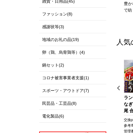
雑貨・日用品(45)
私たちのまち北栄町は、鳥
伊達政宗公の城下町として
豊か
取県の中央部に位置する人
発展し、美しい自然と快適
で紡
ファッション(8)
口約14,000人の町です。
な都市空間が共存する杜の
北は日本海に面し、白砂青
都、仙台市。本市の更なる
感謝状等(3)
松の景色が美しい北条砂丘
発展にご支援とご協力をお
が広がっており、南は大山
願いいたします。
地域のお礼の品(19)
人気
を望む黒ぼく地帯の丘陵地
があり、豊かな自然に囲ま
卵（鶏、烏骨鶏等）(4)
れています。
この豊かな自然環境を生か
鍋セット(2)
し、スイカ、ぶどう、らっ
きょう、長芋などさまざま
コロナ被害事業者支援(1)
な魅力ある農産物が生み出
されています。
スポーツ・アウトドア(7)
また、漫画「名探偵コナ
ッ
【箱根町】JTBふるさと旅
びわ湖マラソン 2027 【滋
ラン
ン」の作者である青山剛昌
民芸品・工芸品(8)
な
行クーポン（Eメール発
賀県外寄附者専用】ふるさ
なぎ
氏の出身地であり、駅構内
行）（30,000円分） | 旅
と納税ランナー枠
尾 合
に「名探偵コナン」の装飾
電化製品(6)
行 観光 旅行券 旅行クーポ
なぎ
pt
交換pt:
30,000
pt
交換pt:
-
pt
交換pt
が施されたコナン駅（JR由
ン クーポン 箱根町ふるさ
焼 
円
参考寄附額:
100,000
円
参考寄附額:
50,000
円
参考
良駅）や青山氏の思い出の
と納税 神奈川県ふるさと
貝 
12
管理番号:
JTBW030T
管理番号:
DX005
管理番