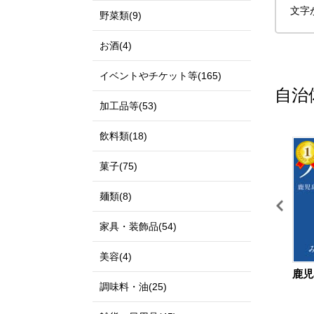
文字
野菜類(9)
お酒(4)
イベントやチケット等(165)
自治
加工品等(53)
飲料類(18)
11
12
菓子(75)
麺類(8)
家具・装飾品(54)
美容(4)
鳥取県 北栄町
宮城県 仙台市
鹿児
調味料・油(25)