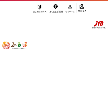
はじめての方へ
よくあるご質問
マイページ
寄附する
ふるぽ JTBのふるさと納税サイト
「ふるさと納税」TOP
白浜町 お礼の品から探す
菓子
ゼリー・プリン
”ゼリー・プリン” 和歌山県
白浜町
のお
礼の品一覧
さらに検索条件を絞り込む
ゼリー・プリン