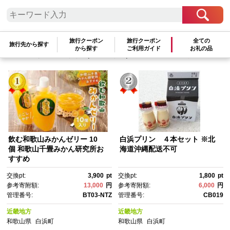
検索結果一覧
1～2件 / 全2件
旅行クーポン
旅行クーポン
全ての
旅行先から探す
から探す
ご利用ガイド
お礼の品
参考寄附額順
|
新着順
|
人気ランキング順
飲む和歌山みかんゼリー 10
白浜プリン ４本セット ※北
個 和歌山千畳みかん研究所お
海道沖縄配送不可
すすめ
交換pt:
3,900
pt
交換pt:
1,800
pt
参考寄附額:
13,000
円
参考寄附額:
6,000
円
管理番号:
BT03-NTZ
管理番号:
CB019
近畿地方
近畿地方
和歌山県
白浜町
和歌山県
白浜町