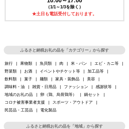
10:00～17:00
（1/1～1/3を除く）
★土日も電話受付しております。
ふるさと納税お礼の品を「カテゴリー」から探す
旅行
果物類
魚貝類
肉
米・パン
エビ・カニ等
野菜類
お酒
イベントやチケット等
加工品等
飲料類
菓子
麺類
家具・装飾品
美容
調味料・油
雑貨・日用品
ファッション
感謝状等
地域のお礼の品
卵（鶏、烏骨鶏等）
鍋セット
コロナ被害事業者支援
スポーツ・アウトドア
民芸品・工芸品
電化製品
ふるさと納税お礼の品を「地域」から探す