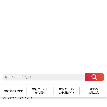
中国地方
広島県
尾道市
因島のはっさくゼリー（78g×5個） 3箱
15個セット【八朔 柑橘 みかん ゼリー デ
ザート おやつ 広島の 給食 はっさ
く JA 広島 尾道】
18,000
円
数量：
旅行クーポン
旅行クーポン
全ての
旅行先から探す
★この自治体は
最少金額
10,000
円
から、
1,000
円単位
での寄附を
から探す
ご利用ガイド
お礼の品
受け付けております。