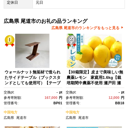
定休日
元日
広島県 尾道市のお礼の品ランキング
広島県 尾道市のランキングをもっと見る
ウォールナット無垢材で造られ
【30箱限定】皮まで美味しい無
たサイドテーブル（ブックスタ
農薬レモン 家庭用1.6kg【栽
ンドとしても使用可）【テーブ
培期間中農薬不使用 瀬戸田 瀬
ル 家具 インテリア 机 おすす
戸田レモン 檸檬 瀬戸内レモ
交換pt:
-
pt
交換pt:
-
pt
め 広島県 尾道市】
ン フルーツ 柑橘 シトラス 有
参考寄附額:
167,000
円
参考寄附額:
12,000
円
機肥料 防腐剤不使用 レモネー
管理番号:
BP01
管理番号:
BB18
ド 尾道市 広島】
中国地方
中国地方
広島県
尾道市
広島県
尾道市