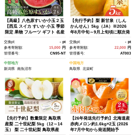
【高級】八色原すいか小玉２玉
【先行予約】梨 新甘泉（しん
【西瓜 スイカ すいか 小玉 季節
かんせん）5kg（JA）※2026
限定 果物 フルーツ ギフト 名産
年8月中旬～9月上旬頃に順次発
地 産地直送 シャキシャキ 厳
送予定【梨 なし ナシ 新甘泉 フ
交換pt:
-
pt
交換pt:
-
pt
選 デザート 新潟県】【2026年
ルーツ 果物 鳥取県 北栄町 おす
参考寄附額:
15,000
円
参考寄附額:
22,000
円
7月中旬発送】【お届け日時指
すめ 人気】
管理番号:
CN95-NT
管理番号:
AT003
定不可】
中部地方
中国地方
新潟県
南魚沼市
鳥取県
北栄町
4
【先行予約】数量限定 鳥取県
【26年発送先行予約】北海道産
産梨 二十世紀梨 5kg（12～14
赤肉メロン約1.6kg×2玉 (2026
玉） 梨 二十世紀梨 鳥取県産
年7月中旬から発送開始予