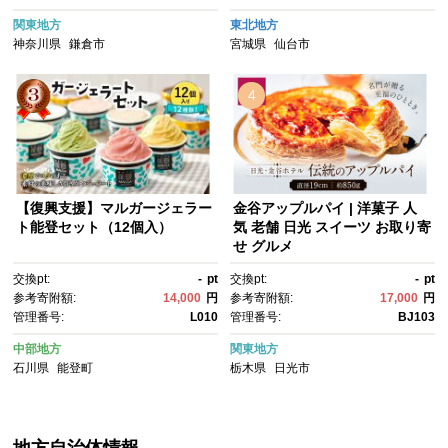
関東地方
東北地方
神奈川県
鎌倉市
宮城県
仙台市
4
【復興支援】マルガージェラー
金谷アップルパイ | 洋菓子 人
ト能登セット（12個入）
気 老舗 日光 スイーツ お取り寄
せ グルメ
交換pt:
-
pt
交換pt:
-
pt
参考寄附額:
14,000
円
参考寄附額:
17,000
円
管理番号:
L010
管理番号:
BJ103
中部地方
関東地方
石川県
能登町
栃木県
日光市
地方自治体情報