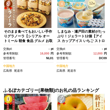
4
そのまま食べてもおいしい手作
しまなみ・瀬戸田の素材がたっ
りグラノーラ【シリアル オー
ぷり！ジェラート12個【アイ
トミール 朝食 食品 グルメ お取
ス カップアイス いちご ストロ
り寄せ ギフト 国産 ドライフル
ベリーアイス いちごみるく レ
交換pt:
-
pt
交換pt:
-
pt
ーツ ミックス クランベリー レ
モン シャーベット バニラ 抹
参考寄附額:
16,000
円
参考寄附額:
12,000
円
ーズン プルーン ナッツ はちみ
茶 キャラメル みかん 桃 バナ
管理番号:
NL01
管理番号:
DC09
つ 小分け グラノラ 人気 おすす
ナ イチジク アイスクリーム ジ
め 尾道市】
ェラート スイーツ アイス 広島
中国地方
中国地方
県 尾道市】
広島県
尾道市
広島県
尾道市
ふるぽカテゴリー[果物類]のお礼の品ランキング