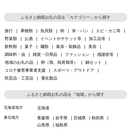
ふるさと納税お礼の品を「カテゴリー」から探す
旅行
果物類
魚貝類
肉
米・パン
エビ・カニ等
野菜類
お酒
イベントやチケット等
加工品等
飲料類
菓子
麺類
家具・装飾品
美容
調味料・油
雑貨・日用品
ファッション
感謝状等
地域のお礼の品
卵（鶏、烏骨鶏等）
鍋セット
コロナ被害事業者支援
スポーツ・アウトドア
民芸品・工芸品
電化製品
ふるさと納税お礼の品を「地域」から探す
北海道地方
北海道
東北地方
青森県
岩手県
宮城県
秋田県
山形県
福島県