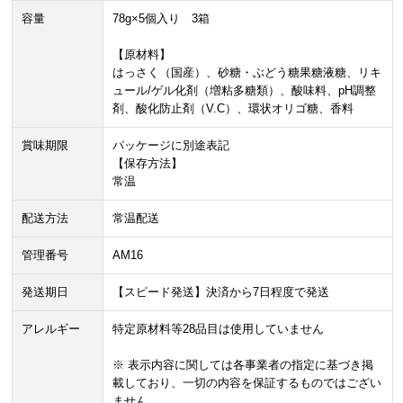
容量
78g×5個入り 3箱
【原材料】
はっさく（国産）、砂糖・ぶどう糖果糖液糖、リキ
ュール/ゲル化剤（増粘多糖類）、酸味料、pH調整
剤、酸化防止剤（V.C）、環状オリゴ糖、香料
賞味期限
パッケージに別途表記
【保存方法】
常温
配送方法
常温配送
管理番号
AM16
発送期日
【スピード発送】決済から7日程度で発送
アレルギー
特定原材料等28品目は使用していません
※ 表示内容に関しては各事業者の指定に基づき掲
載しており、一切の内容を保証するものではござい
ません。