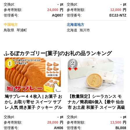
梨 梨5kg 梨5キロ 二十世紀梨5
定) 【 果物 くだもの フルー
交換pt:
-
pt
交換pt:
-
pt
kg 鳥取県産二十世紀梨 新鮮 先
ツ メロン 赤肉 赤肉メロン めろ
参考寄附額:
24,000
円
参考寄附額:
12,000
円
行予約 美味しい おいしい 人
ん meron melon 国産 デザー
管理番号:
AQ007
管理番号:
EC22-NTZ
気 甘い おすすめ 梨 梨先行予
ト 産地直送 旬 お取り寄せ 甘
約 鳥取 鳥取県産 琴浦町 梨
い 北海道産 旭川市 北海道 】_
中国地方
北海道地方
02061
鳥取県
琴浦町
北海道
旭川市
ふるぽカテゴリー[菓子]のお礼の品ランキング
鳩サブレー４４枚入 | お菓子 お
【数量限定】シーラカンス モ
かし お取り寄せ スイーツ サブ
ナカ／簡易箱6個入【最中 仙台
レ 人気 焼き菓子 クッキー グル
市 お土産 和菓子 スイーツ 高級
メ ご当地 お土産 個包装 銘
菓子 デザート プレミアム 和ス
交換pt:
-
pt
交換pt:
-
pt
菓 神奈川 鎌倉 ギフト 老舗 詰
イーツ ギフト 贈り物】
参考寄附額:
28,000
円
参考寄附額:
13,500
円
め合わせ 定番 名物 送料無料
管理番号:
AH06
管理番号:
BL008