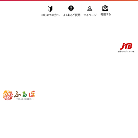
はじめての方へ
よくあるご質問
マイページ
寄附する
ふるぽ JTBのふるさと納税サイト
「ふるさと納税」TOP
お礼の品から探す
菓子
ゼリー・プリン
ゼリー
因島のはっさくゼリー（78g×5個） 3箱 15個セット【八朔 柑橘 みか
ん ゼリー デザート おやつ 広島の 給食 はっさく JA 広島 尾道】