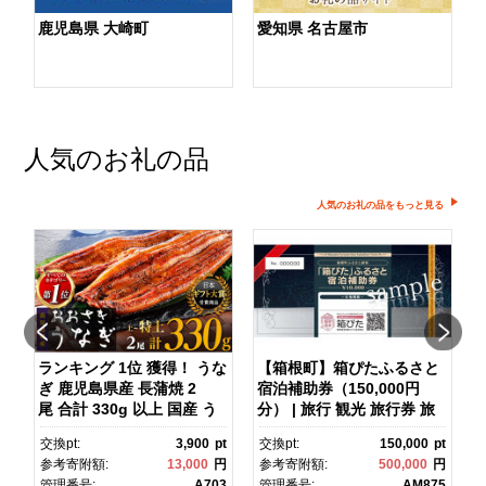
鹿児島県 大崎町
愛知県 名古屋市
人気のお礼の品
人気のお礼の品をもっと見る
ランキング 1位 獲得！ うな
【箱根町】箱ぴたふるさと
ぎ 鹿児島県産 長蒲焼 2
宿泊補助券（150,000円
マ
尾 合計 330g 以上 国産 う
分） | 旅行 観光 旅行券 旅
なぎ 鰻 ウナギ 蒲焼き 蒲
行クーポン クーポン 箱根
pt
交換pt:
3,900
pt
交換pt:
150,000
pt
焼 かばやき 魚 魚介 魚貝 海
町ふるさと納税 神奈川県ふ
円
参考寄附額:
13,000
円
参考寄附額:
500,000
円
鮮 うな重 ひつまぶし 蒲
るさと納税 神奈川県 箱根
1
管理番号:
A703
管理番号:
AM875