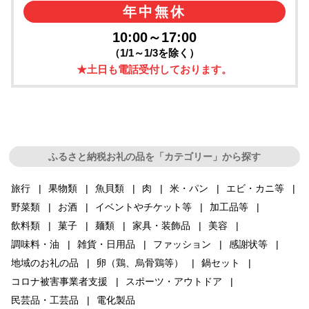
年中無休
10:00～17:00
（1/1～1/3を除く）
★土日も電話受付しております。
ふるさと納税お礼の品を「カテゴリー」から探す
旅行
果物類
魚貝類
肉
米・パン
エビ・カニ等
野菜類
お酒
イベントやチケット等
加工品等
飲料類
菓子
麺類
家具・装飾品
美容
調味料・油
雑貨・日用品
ファッション
感謝状等
地域のお礼の品
卵（鶏、烏骨鶏等）
鍋セット
コロナ被害事業者支援
スポーツ・アウトドア
民芸品・工芸品
電化製品