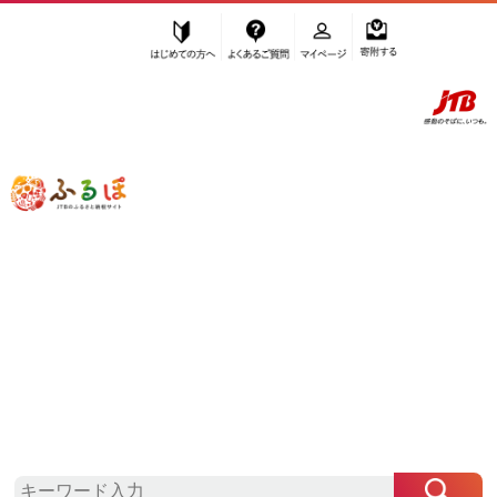
はじめての方へ
よくあるご質問
マイページ
寄附する
ふるぽ JTBのふるさと納税サイト
「ふるさと納税」TOP
豊田市 お礼の品から探す
麺類
ラーメン
醤油
”醤油” 愛知県
豊田市
のお礼の品一覧
さらに検索条件を絞り込む
醤油