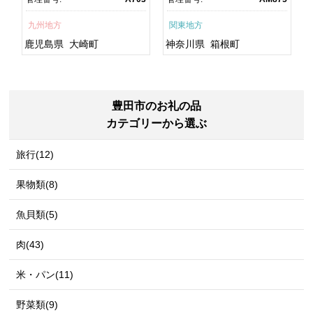
焼 訳あり ギフト 人気 おす
町
すめ 鹿児島県 大崎町 大隅
九州地方
関東地方
半島 A703
鹿児島県
大崎町
神奈川県
箱根町
豊田市のお礼の品
カテゴリーから選ぶ
旅行(12)
果物類(8)
魚貝類(5)
肉(43)
米・パン(11)
野菜類(9)