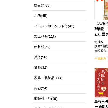
野菜類(28)
お酒(45)
【ふる
イベントやチケット等(41)
7年産 
と出雲き
加工品等(116)
交換pt:
参考寄附額
飲料類(49)
管理番号:
菓子(56)
中国地方
麺類(32)
家具・装飾品(114)
美容(24)
調味料・油(49)
島根和
ー 6個