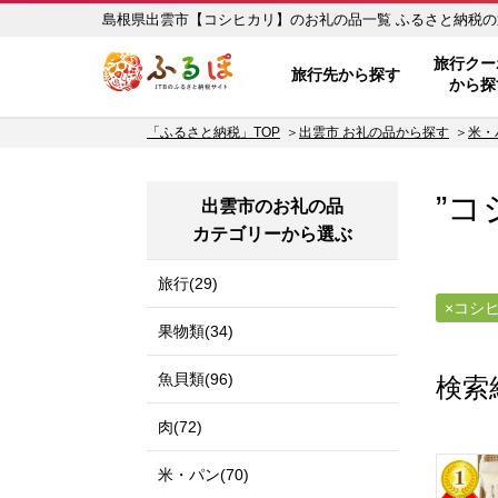
島根県出雲市【コシヒカ
ふるぽ JTBのふるさと納税サイ
旅行クー
旅行先から探す
から探
「ふるさと納税」TOP
出雲市 お礼の品から探す
米・
”コ
出雲市のお礼の品
カテゴリーから選ぶ
旅行(29)
コシ
果物類(34)
魚貝類(96)
検索
肉(72)
米・パン(70)