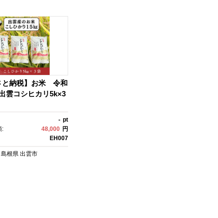
さと納税】お米 令和
出雲コシヒカリ5k×3
-
pt
:
48,000
円
EH007
島根県
出雲市