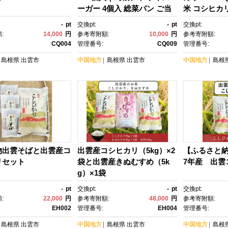
ーガー 4個入 総菜パン ご当
米 コシヒカリ 
地 グルメ 清松庵 ふるさと納
米 お米 ご
-
pt
交換pt:
-
pt
交換pt:
税 出雲市
ーション ふ
:
14,000
円
参考寄附額:
10,000
円
参考寄附額:
市
CQ004
管理番号:
CQ009
管理番号:
島根県
出雲市
中国地方
島根県
出雲市
中国地方
島根
物出雲そばと出雲産コ
出雲産コシヒカリ（5kg）×2
【ふるさと
リセット
袋と出雲産きぬむすめ（5k
7年産 出雲
g）×1袋
-
pt
交換pt:
-
pt
交換pt:
:
22,000
円
参考寄附額:
48,000
円
参考寄附額:
EH002
管理番号:
EH004
管理番号:
島根県
出雲市
中国地方
島根県
出雲市
中国地方
島根