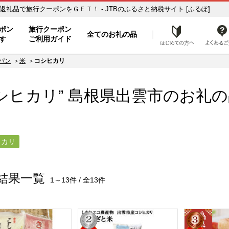
リ】のお礼の品一覧 ふるさと納税の返礼品で旅行クーポンをＧＥＴ！ - JTBのふるさと納税サイト [ふるぽ]
ト
ポン
旅行クーポン
全てのお礼の品
はじめ
す
ご利用ガイド
パン
米
コシヒカリ
シヒカリ” 島根県
出雲市
のお礼の
ヒカリ
結果一覧
1～13件 / 全13件