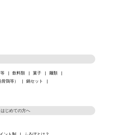
品等
飲料類
菓子
麺類
烏骨鶏等）
鍋セット
はじめての方へ
イント制
ふるぽとは？