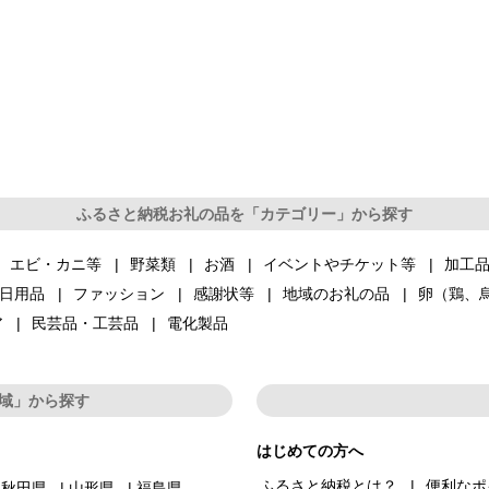
ふるさと納税お礼の品を「カテゴリー」から探す
エビ・カニ等
野菜類
お酒
イベントやチケット等
加工
日用品
ファッション
感謝状等
地域のお礼の品
卵（鶏、
ア
民芸品・工芸品
電化製品
域」から探す
はじめての方へ
ふるさと納税とは？
便利なポ
秋田県
山形県
福島県