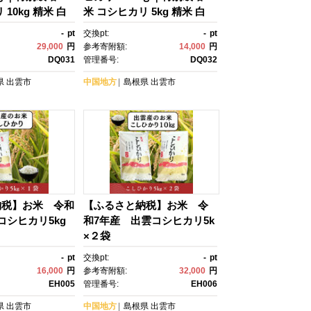
10kg 精米 白
米 コシヒカリ 5kg 精米 白
飯 フジキコーポレ
米 お米 ご飯 フジキコーポレ
-
pt
交換pt:
-
pt
るさと納税 出雲
ーション ふるさと納税 出雲
29,000
円
参考寄附額:
14,000
円
市
DQ031
管理番号:
DQ032
県
出雲市
中国地方
島根県
出雲市
納税】お米 令和
【ふるさと納税】お米 令
コシヒカリ5kg
和7年産 出雲コシヒカリ5k
×２袋
-
pt
交換pt:
-
pt
16,000
円
参考寄附額:
32,000
円
EH005
管理番号:
EH006
県
出雲市
中国地方
島根県
出雲市