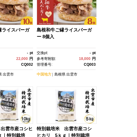
縁ライスバーガ
島根和牛ご縁ライスバーガ
ー 8個入
-
pt
交換pt:
-
pt
22,000
円
参考寄附額:
18,000
円
CQ002
管理番号:
CQ003
県
出雲市
中国地方
島根県
出雲市
 出雲市産コシヒ
特別栽培米 出雲市産コシ
ｋｇ｜特別栽培
ヒカリ 5ｋｇ｜特別栽培