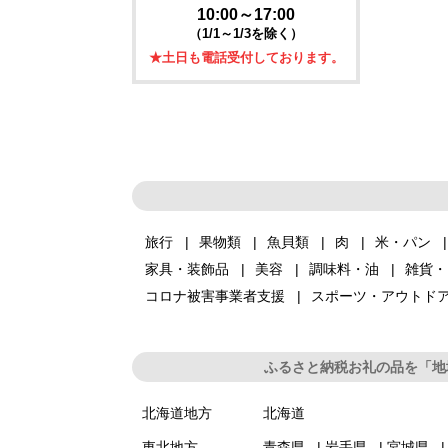
10:00～17:00
（1/1～1/3を除く）
★土日も電話受付しております。
旅行
果物類
魚貝類
肉
米・パン
家具・装飾品
美容
調味料・油
雑貨・
コロナ被害事業者支援
スポーツ・アウトド
ふるさと納税お礼の品を「地
北海道地方
北海道
東北地方
青森県
岩手県
宮城県