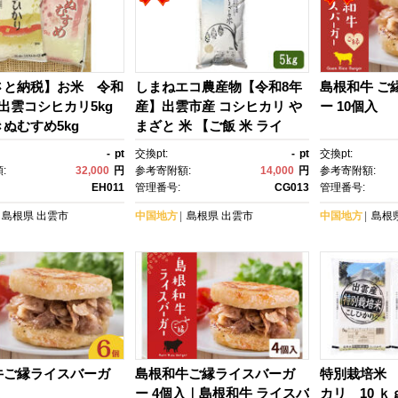
さと納税】お米 令和
しまねエコ農産物【令和8年
島根和牛 ご
出雲コシヒカリ5kg
産】出雲市産 コシヒカリ や
ー 10個入
ぬむすめ5kg
まざと 米 【ご飯 米 ライ
ス こしひかり 朝ごはん おに
-
pt
交換pt:
-
pt
交換pt:
ぎり お弁当 新米 先行予約 鳥
:
32,000
円
参考寄附額:
14,000
円
参考寄附額:
取県 出雲市 おすすめ 人気 白
EH011
管理番号:
CG013
管理番号:
ご飯 ごはん 飯】
島根県
出雲市
中国地方
島根県
出雲市
中国地方
島根
牛ご縁ライスバーガ
島根和牛ご縁ライスバーガ
特別栽培米
入
ー 4個入｜島根和牛 ライスバ
カリ 10 