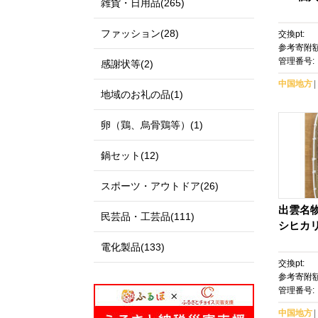
雑貨・日用品(265)
ファッション(28)
交換pt:
参考寄附額
管理番号:
感謝状等(2)
中国地方
地域のお礼の品(1)
卵（鶏、烏骨鶏等）(1)
鍋セット(12)
スポーツ・アウトドア(26)
出雲名
民芸品・工芸品(111)
シヒカ
電化製品(133)
交換pt:
参考寄附額
管理番号:
中国地方