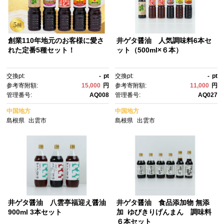
創業110年地元のお客様に愛さ
井ゲタ醤油 人気調味料6本セ
れた定番5種セット！
ット（500ml×６本）
交換pt:
-
pt
交換pt:
-
pt
参考寄附額:
15,000
円
参考寄附額:
11,000
円
管理番号:
AQ008
管理番号:
AQ027
中国地方
中国地方
島根県
出雲市
島根県
出雲市
井ゲタ醤油 八雲亭福迎え醤油
井ゲタ醤油 食品添加物 無添
900ml 3本セット
加 ゆびきりげんまん 調味料
６本セット