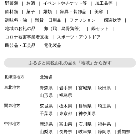
野菜類
お酒
イベントやチケット等
加工品等
飲料類
菓子
麺類
家具・装飾品
美容
調味料・油
雑貨・日用品
ファッション
感謝状等
地域のお礼の品
卵（鶏、烏骨鶏等）
鍋セット
コロナ被害事業者支援
スポーツ・アウトドア
民芸品・工芸品
電化製品
ふるさと納税お礼の品を「地域」から探す
北海道地方
北海道
東北地方
青森県
岩手県
宮城県
秋田県
山形県
福島県
関東地方
茨城県
栃木県
群馬県
埼玉県
千葉県
東京都
神奈川県
中部地方
新潟県
富山県
石川県
福井県
山梨県
長野県
岐阜県
静岡県
愛知県