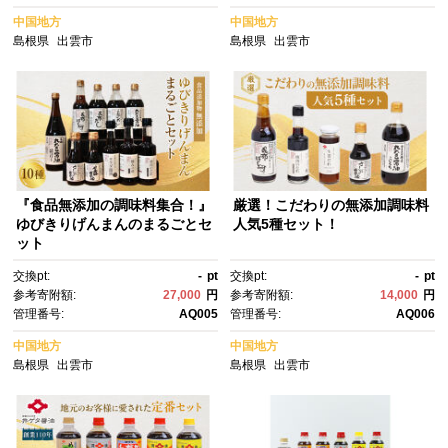
中国地方
中国地方
島根県
出雲市
島根県
出雲市
『食品無添加の調味料集合！』
厳選！こだわりの無添加調味料
ゆびきりげんまんのまるごとセ
人気5種セット！
ット
交換pt:
-
pt
交換pt:
-
pt
参考寄附額:
27,000
円
参考寄附額:
14,000
円
管理番号:
AQ005
管理番号:
AQ006
中国地方
中国地方
島根県
出雲市
島根県
出雲市