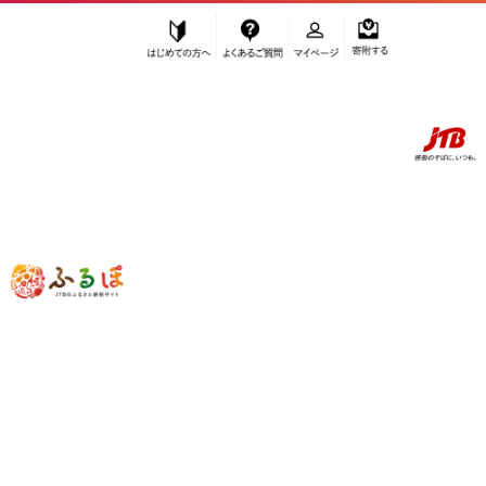
はじめての方へ
よくあるご質問
マイページ
寄附する
ふるぽ JTBのふるさと納税サイト
「ふるさと納税」TOP
出雲市 お礼の品から探す
調味料・油
”調味料・油” 島根県
出雲市
のお礼の品
一覧
さらに検索条件を絞り込む
調味料・油