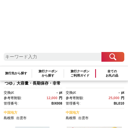
検索結果一覧
1～20件 / 全49件
参考寄附額順
|
新着順
|
人気ランキング順
旅行クーポン
旅行クーポン
全ての
創業百年老舗の味 児玉製麺
出雲の菜種油 460g×3
旅行先から探す
から探す
ご利用ガイド
お礼の品
「特撰出雲そば27人前＋秘伝の
つゆ」大容量・長期保存・非常
食にも 災害備蓄品 ローリング
交換pt:
-
pt
交換pt:
-
pt
ストック
参考寄附額:
12,000
円
参考寄附額:
25,000
円
管理番号:
BX008
管理番号:
BL010
中国地方
中国地方
島根県
出雲市
島根県
出雲市