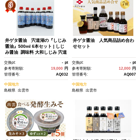
井ゲタ醤油 宍道湖の『しじみ
井ゲタ醤油 人気商品詰め合わ
醤油』500ml 6本セット | しじ
せセット
み醤油 調味料 大和しじみ 宍道
湖 出雲 天然醸造 かけ醤油 卵
交換pt:
-
pt
交換pt:
-
pt
かけご飯 和食 家庭用 島根県
参考寄附額:
19,000
円
参考寄附額:
12,000
円
管理番号:
AQ032
管理番号:
AQ007
中国地方
中国地方
島根県
出雲市
島根県
出雲市