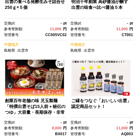
出雲の食べる発酵生みそ詰合せ
明治十年創業 高砂醤油が醸す
250ｇ×５個
出雲の味食べ比べ醤油５本
交換pt:
-
pt
交換pt:
-
pt
参考寄附額:
11,000
円
参考寄附額:
11,000
円
管理番号:
CC005VC02
管理番号:
CT001
中国地方
中国地方
島根県
出雲市
島根県
出雲市
創業百年老舗の味 児玉製麺
ご縁をつなぐ「おいしい出雲」
「特撰出雲そば15人前＋秘伝の
認定商品セット！
つゆ」大容量・長期保存・非常
食にも 災害備蓄品 ローリング
交換pt:
-
pt
交換pt:
-
pt
ストック
参考寄附額:
8,000
円
参考寄附額:
11,000
円
管理番号:
BX017
管理番号:
AQ003