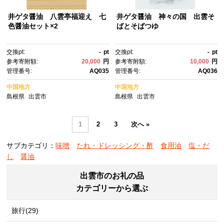
井ゲタ醤油 八雲亭福迎え 七
井ゲタ醤油 神々の国 出雲そ
色醤油セット×2
ばとそばつゆ
交換pt:
-
pt
交換pt:
-
pt
参考寄附額:
20,000
円
参考寄附額:
10,000
円
管理番号:
AQ035
管理番号:
AQ036
中国地方
中国地方
島根県
出雲市
島根県
出雲市
1
2
3
次へ »
サブカテゴリ：
味噌
たれ・ドレッシング・酢
食用油
塩・だ
し
醤油
出雲市のお礼の品
カテゴリーから選ぶ
旅行(29)