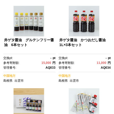
井ゲタ醤油 グルテンフリー醤
井ゲタ醤油 かつおだし醤油
油 6本セット
1L×3本セット
交換pt:
-
pt
交換pt:
-
pt
参考寄附額:
15,000
円
参考寄附額:
11,000
円
管理番号:
AQ033
管理番号:
AQ034
中国地方
中国地方
島根県
出雲市
島根県
出雲市