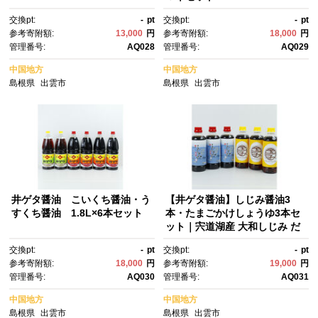
交換pt:
-
pt
交換pt:
-
pt
参考寄附額:
13,000
円
参考寄附額:
18,000
円
管理番号:
AQ028
管理番号:
AQ029
中国地方
中国地方
島根県
出雲市
島根県
出雲市
井ゲタ醤油 こいくち醤油・う
【井ゲタ醤油】しじみ醤油3
すくち醤油 1.8L×6本セット
本・たまごかけしょうゆ3本セ
ット｜宍道湖産 大和しじみ だ
し 醤油 調味料 詰め合わせ 出雲
交換pt:
-
pt
交換pt:
-
pt
市 ふるさと納税
参考寄附額:
18,000
円
参考寄附額:
19,000
円
管理番号:
AQ030
管理番号:
AQ031
中国地方
中国地方
島根県
出雲市
島根県
出雲市