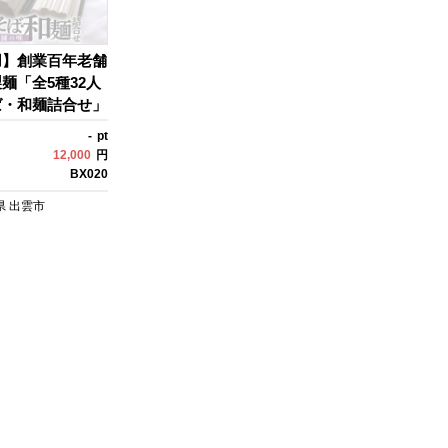
用】創業百年老舗
麺「全5種32人
ば・和麺詰合せ」
食べ比べ・非常食
-
pt
蓄品 ローリング
12,000
円
BX020
県
出雲市