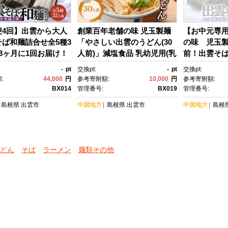
便4回】出雲から大人
創業百年老舗の味 児玉製麺
【お中元専
ば和麺詰合せ全5種3
「やさしい出雲のうどん(30
の味 児玉製
3ヶ月に1回お届け！
人前)」減塩食品 乳幼児用(乳
前！出雲そ
災害備蓄品 ローリン
児用規格適用食品)【うど
長期保存・
-
pt
交換pt:
-
pt
交換pt:
ック【出雲そば 和
ん 干しうどん 麺類 麺 和
にも 災害備
:
44,000
円
参考寄附額:
10,000
円
参考寄附額:
合わせ セット 非常
食 やさしい出雲のうどん 出
ストック
BX014
管理番号:
BX019
管理番号:
保存 そば 蕎麦 とろ
雲うどん 大容量 島根県 出雲
島根県
出雲市
中国地方
島根県
出雲市
中国地方
島根
ば うどん 麺類 麺 ひ
市 おすすめ 人気 児玉製麺】
めんつゆ 島根県 出雲
すめ 人気 児玉製麺】
どん
そば
ラーメン
麺類その他