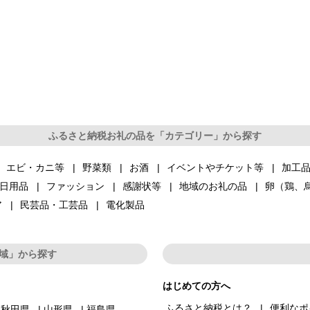
ふるさと納税お礼の品を「カテゴリー」から探す
エビ・カニ等
野菜類
お酒
イベントやチケット等
加工
日用品
ファッション
感謝状等
地域のお礼の品
卵（鶏、
ア
民芸品・工芸品
電化製品
域」から探す
はじめての方へ
ふるさと納税とは？
便利なポ
秋田県
山形県
福島県