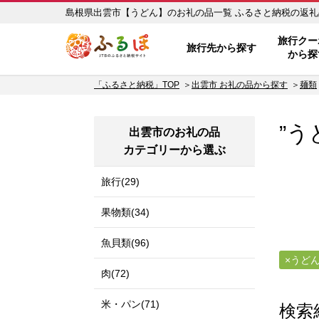
島根県出雲市【うどん】のお礼
ふるぽ JTBのふるさと納税サイ
旅行クー
旅行先から探す
から探
「ふるさと納税」TOP
出雲市 お礼の品から探す
麺類
”う
出雲市のお礼の品
カテゴリーから選ぶ
旅行(29)
果物類(34)
魚貝類(96)
うど
肉(72)
米・パン(71)
検索