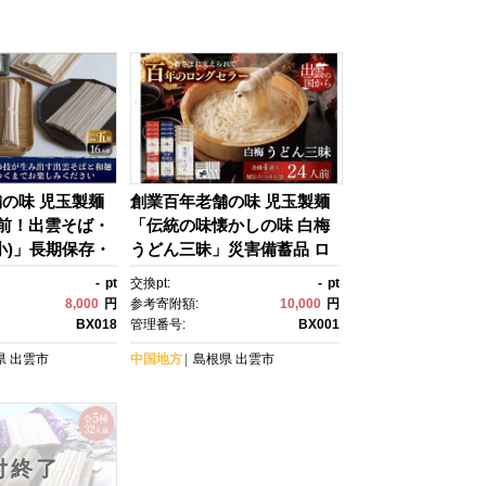
の味 児玉製麺
創業百年老舗の味 児玉製麺
人前！出雲そば・
「伝統の味懐かしの味 白梅
小)」長期保存・
うどん三昧」災害備蓄品 ロ
常食にも 災害
ーリングストック【うど
-
pt
交換pt:
-
pt
リングストック
ん 平うどん 麺類 麺 和食 め
8,000
円
参考寄附額:
10,000
円
んつゆ 出雲うどん 大容量 島
BX018
管理番号:
BX001
根県 出雲市 おすすめ 人
県
出雲市
中国地方
島根県
出雲市
気 児玉製麺 白梅 丸麺 小
麦 平打ち 献立】
付終了