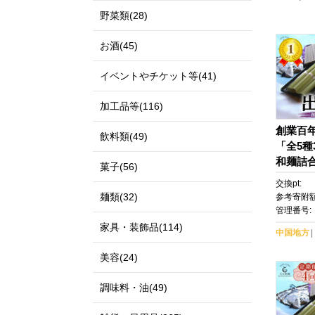
野菜類(28)
お酒(45)
イベントやチケット等(41)
加工品等(116)
創業百
飲料類(49)
「全5種
和麺詰
菓子(56)
比べ・
交換pt:
品 ロ
麺類(32)
参考寄附額
雲そば 
管理番号:
ト 非常
家具・装飾品(114)
中国地方
麦 とろ
類 麺 
美容(24)
県 出雲
製麺】
調味料・油(49)