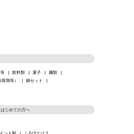
品等
飲料類
菓子
麺類
烏骨鶏等）
鍋セット
はじめての方へ
イント制
ふるぽとは？