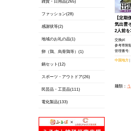
雑貨・日用品(265)
ファッション(28)
【定期
気出雲そ
感謝状等(2)
2人前を
グルメ 
地域のお礼の品(1)
交換pt:
グスト
参考寄附額
麺 詰め
管理番号:
卵（鶏、烏骨鶏等）(1)
食 長期
中国地方
ろ 茶そ
鍋セット(12)
やぶぎ 
市 おす
スポーツ・アウトドア(26)
麺類：
う
民芸品・工芸品(111)
電化製品(133)