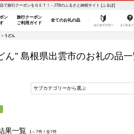
の品一覧 ふるさと納税の返礼品で旅行クーポンをＧＥＴ！ - JTBのふるさと納税サイト [ふるぽ]
ト
ポン
旅行クーポン
全てのお礼の品
はじめ
す
ご利用ガイド
うどん
どん” 島根県
出雲市
のお礼の品一
ん
結果一覧
1～7件 / 全7件