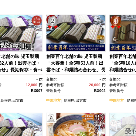
年老舗の味 児玉製麺
創業百年老舗の味 児玉製麺
創業百年老舗
32人前！出雲そば・
「大容量！全5種53人前！出
「全5種16
合せ」長期保存・食べ
雲そば・和麺詰め合わせ」長
和麺詰合せ(
非常食にも 災害備蓄
期保存・食べ比べ・非常食に
食べ比べ・非
-
pt
交換pt:
-
pt
交換pt:
ーリングストック【出
も 災害備蓄品 ローリングス
備蓄品 ロー
:
12,000
円
参考寄附額:
20,000
円
参考寄附額:
和麺 詰め合わせ セッ
トック【出雲そば 和麺 詰め
BX007
管理番号:
BX002
管理番号:
食 長期保存 そば 蕎
合わせ セット 非常食 長期保
島根県
出雲市
中国地方
島根県
出雲市
中国地方
島根
ろ 茶そば うどん 麺
存 そば 蕎麦 とろろ 茶そ
ひやぶぎ めんつゆ 島根
ば うどん 麺類 麺 ひやぶ
市 おすすめ 人気 児玉
ぎ めんつゆ 島根県 出雲市 お
すすめ 人気 児玉製麺】
受