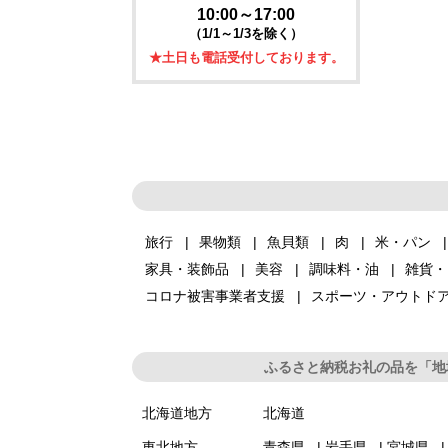
10:00～17:00
（1/1～1/3を除く）
★土日も電話受付しております。
旅行
果物類
魚貝類
肉
米・パン
家具・装飾品
美容
調味料・油
雑貨・
コロナ被害事業者支援
スポーツ・アウトド
ふるさと納税お礼の品を「地
北海道地方
北海道
東北地方
青森県
岩手県
宮城県