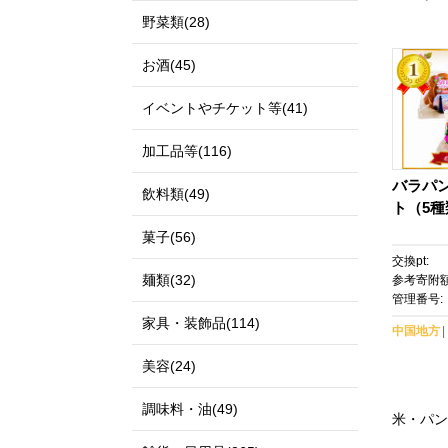
野菜類(28)
お酒(45)
イベントやチケット等(41)
加工品等(116)
バラパ
飲料類(49)
ト（5種
菓子(56)
交換pt:
麺類(32)
参考寄附額
管理番号:
家具・装飾品(114)
中国地方
美容(24)
調味料・油(49)
米・パン