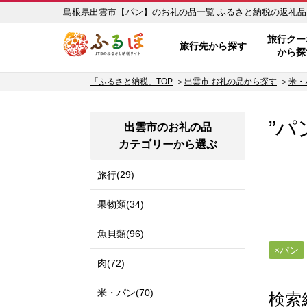
島根県出雲市【パン】のお礼の品一
ふるぽ JTBのふるさと納税サイ
旅行クー
旅行先から探す
から探
「ふるさと納税」TOP
出雲市 お礼の品から探す
米・
”パ
出雲市のお礼の品
カテゴリーから選ぶ
旅行(29)
果物類(34)
魚貝類(96)
パン
肉(72)
米・パン(70)
検索