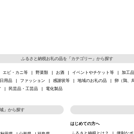
ふるさと納税お礼の品を「カテゴリー」から探す
エビ・カニ等
野菜類
お酒
イベントやチケット等
加工
日用品
ファッション
感謝状等
地域のお礼の品
卵（鶏、
ア
民芸品・工芸品
電化製品
域」から探す
はじめての方へ
ふるさと納税とは？
便利なポ
秋田県
山形県
福島県