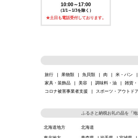
10:00～17:00
（1/1～1/3を除く）
★土日も電話受付しております。
旅行
果物類
魚貝類
肉
米・パン
家具・装飾品
美容
調味料・油
雑貨・
コロナ被害事業者支援
スポーツ・アウトド
ふるさと納税お礼の品を「地
北海道地方
北海道
東北地方
青森県
岩手県
宮城県