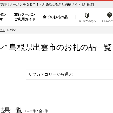
覧 ふるさと納税の返礼品で旅行クーポンをＧＥＴ！ - JTBのふるさと納税サイト [ふるぽ]
ト
ポン
旅行クーポン
全てのお礼の品
はじめ
す
ご利用ガイド
パン
パン
ン” 島根県
出雲市
のお礼の品一覧
結果一覧
1～2件 / 全2件