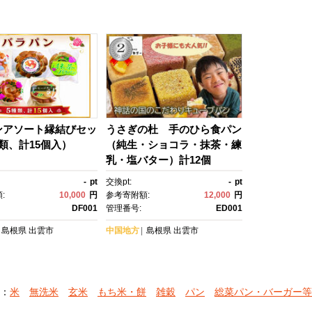
ンアソート縁結びセッ
うさぎの杜 手のひら食パン
類、計15個入）
（純生・ショコラ・抹茶・練
乳・塩バター）計12個
-
pt
交換pt:
-
pt
:
10,000
円
参考寄附額:
12,000
円
DF001
管理番号:
ED001
島根県
出雲市
中国地方
島根県
出雲市
：
米
無洗米
玄米
もち米・餅
雑穀
パン
総菜パン・バーガー等