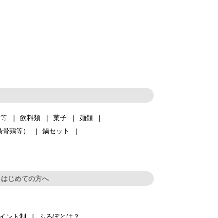
品等
飲料類
菓子
麺類
烏骨鶏等）
鍋セット
はじめての方へ
イント制
ふるぽとは？