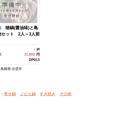
準備中
026年10月01日
受付開始
 猪鍋(醤油味)と島
セット 2人～3人前
-
pt
:
31,000
円
DP013
島根県
出雲市
：
寄せ鍋
ジビエ鍋
すき焼き
その他