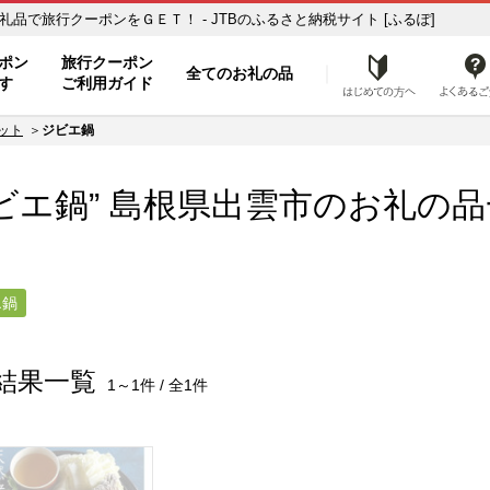
お礼の品一覧 ふるさと納税の返礼品で旅行クーポンをＧＥＴ！ - JTBのふるさと納税サイト [ふるぽ]
ト
ポン
旅行クーポン
全てのお礼の品
はじめ
す
ご利用ガイド
ット
ジビエ鍋
ビエ鍋” 島根県
出雲市
のお礼の品
エ鍋
結果一覧
1～1件 / 全1件