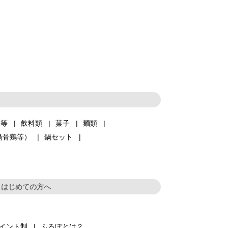
品等
飲料類
菓子
麺類
烏骨鶏等）
鍋セット
はじめての方へ
イント制
ふるぽとは？