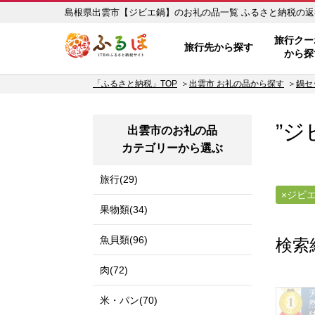
島根県出雲市【ジビエ鍋】の
ふるぽ JTBのふるさと納税サイ
旅行クー
旅行先から探す
から探
「ふるさと納税」TOP
出雲市 お礼の品から探す
鍋セ
”ジ
出雲市のお礼の品
カテゴリーから選ぶ
旅行(29)
ジビ
果物類(34)
魚貝類(96)
検索
肉(72)
米・パン(70)