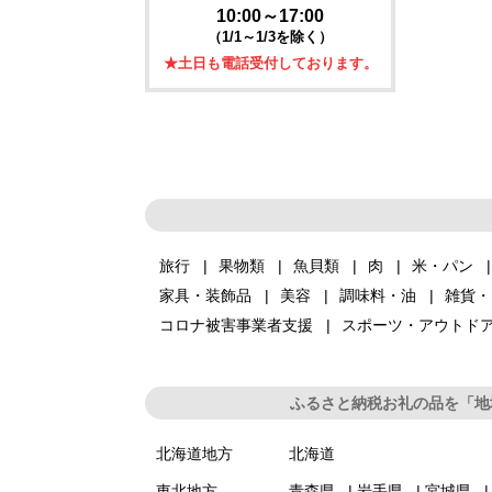
10:00～17:00
（1/1～1/3を除く）
★土日も電話受付しております。
旅行
果物類
魚貝類
肉
米・パン
家具・装飾品
美容
調味料・油
雑貨・
コロナ被害事業者支援
スポーツ・アウトド
ふるさと納税お礼の品を「地
北海道地方
北海道
東北地方
青森県
岩手県
宮城県