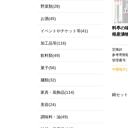
野菜類(28)
2
お酒(45)
料亭の味
イベントやチケット等(41)
根産漬物
加工品等(116)
交換pt:
参考寄附額
飲料類(49)
管理番号:
菓子(56)
中国地方
麺類(32)
家具・装飾品(114)
鍋セット
美容(24)
調味料・油(49)