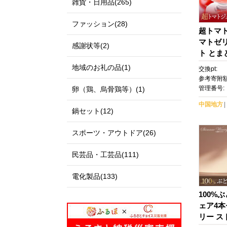
雑貨・日用品(265)
ファッション(28)
超トマ
マトゼ
感謝状等(2)
ト とま
ジュース
地域のお礼の品(1)
交換pt:
ー トマ
参考寄附額
送 贈答
管理番号:
卵（鶏、烏骨鶏等）(1)
め 人気
中国地方
鍋セット(12)
スポーツ・アウトドア(26)
民芸品・工芸品(111)
電化製品(133)
100%
ェア4
リー ス