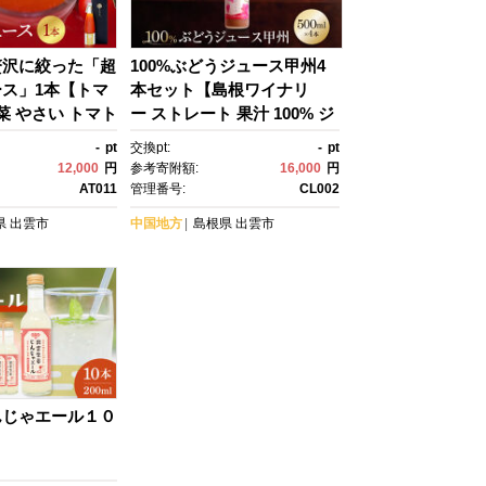
贅沢に絞った「超
100%ぶどうジュース甲州4
ス」1本【トマ
本セット【島根ワイナリ
菜 やさい トマト
ー ストレート 果汁 100% ジ
菜ジュース 新
ュース 葡萄 ぶどう セット商
-
pt
交換pt:
-
pt
贈答 出雲 出雲
品 島根県 出雲市 おすす
12,000
円
参考寄附額:
16,000
円
 人気】
め 人気】
AT011
管理番号:
CL002
県
出雲市
中国地方
島根県
出雲市
んじゃエール１０