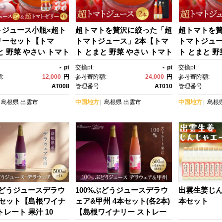
トジュース小瓶×超ト
超トマトを贅沢に絞った「超
超トマトを
リーセット【トマ
トマトジュース」2本【トマ
トマトジュー
と 野菜 やさい トマト
ト とまと 野菜 やさい トマト
ト とまと 野
 野菜ジュース ゼリ
ジュース 野菜ジュース 新
ジュース 野
-
pt
交換pt:
-
pt
交換pt:
トゼリー 新鮮 産地直
鮮 産地直送 贈答 出雲 出雲
鮮 産地直送 
:
12,000
円
参考寄附額:
24,000
円
参考寄附額:
 出雲 出雲市 おすす
市 おすすめ 人気】
市 おすすめ
AT008
管理番号:
AT010
管理番号:
】
島根県
出雲市
中国地方
島根県
出雲市
中国地方
島根
ぶどうジュースデラウ
100%ぶどうジュースデラウ
出雲生姜じ
本セット【島根ワイナ
ェア&甲州 4本セット(各2本)
本セット
トレート 果汁 10
【島根ワイナリー ストレー