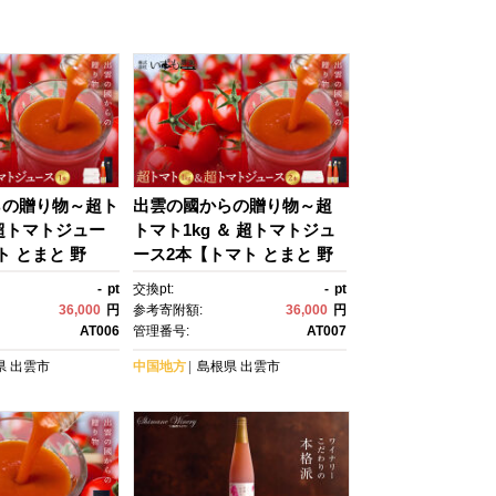
らの贈り物～超ト
出雲の國からの贈り物～超
 超トマトジュー
トマト1kg ＆ 超トマトジュ
ト とまと 野
ース2本【トマト とまと 野
トマトジュース 野
菜 やさい トマトジュース 野
-
pt
交換pt:
-
pt
新鮮 産地直送 贈
菜ジュース 新鮮 産地直送 贈
36,000
円
参考寄附額:
36,000
円
市 おすすめ 人
答 出雲 出雲市 おすすめ 人
AT006
管理番号:
AT007
気】
県
出雲市
中国地方
島根県
出雲市