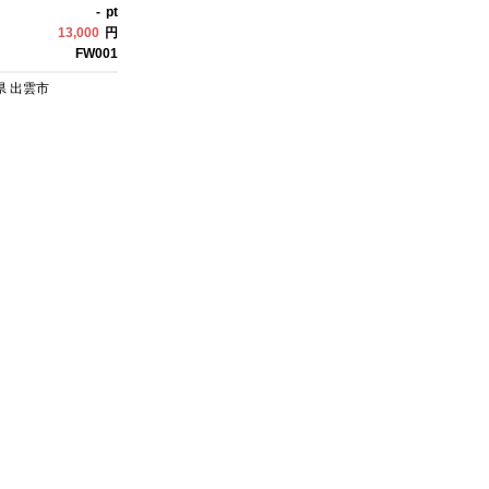
-
pt
13,000
円
FW001
県
出雲市