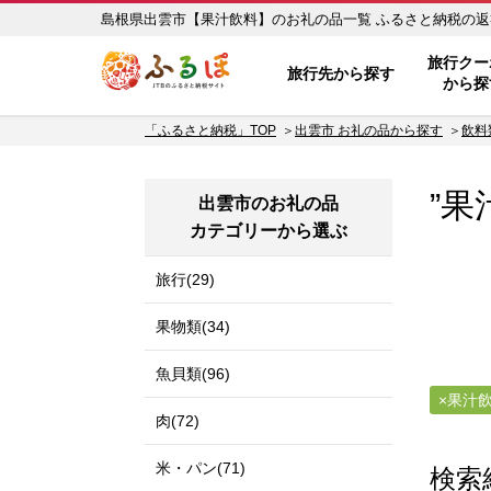
島根県出雲市【果汁飲料】の
ふるぽ JTBのふるさと納税サイ
旅行クー
旅行先から探す
から探
「ふるさと納税」TOP
出雲市 お礼の品から探す
飲料
”果
出雲市のお礼の品
カテゴリーから選ぶ
旅行(29)
果物類(34)
魚貝類(96)
果汁
肉(72)
米・パン(71)
検索