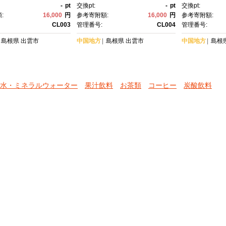
ュース 葡萄 ぶどう セ
ト 果汁 100% ジュース 葡
-
pt
交換pt:
-
pt
交換pt:
 島根県 出雲市 おす
萄 ぶどう セット商品 島根
:
16,000
円
参考寄附額:
16,000
円
参考寄附額:
気】
県 出雲市 おすすめ 人気】
CL003
管理番号:
CL004
管理番号:
島根県
出雲市
中国地方
島根県
出雲市
中国地方
島根
水・ミネラルウォーター
果汁飲料
お茶類
コーヒー
炭酸飲料