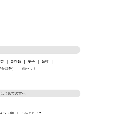
品等
飲料類
菓子
麺類
烏骨鶏等）
鍋セット
はじめての方へ
イント制
ふるぽとは？