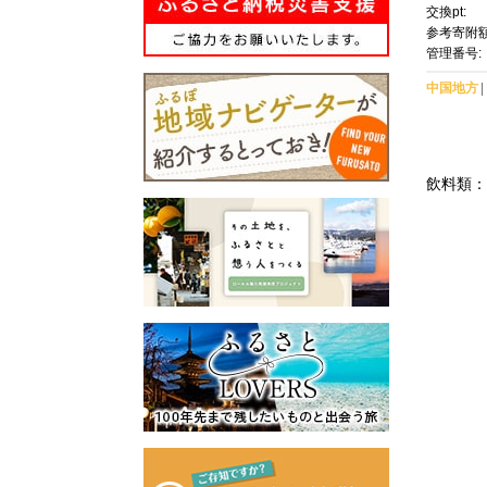
0% ジ
交換pt:
ット商品
参考寄附額
すめ 人
管理番号:
中国地方
飲料類：