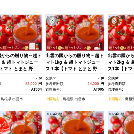
國からの贈り物～超ト
出雲の國からの贈り物～超ト
出雲の國か
g ＆ 超トマトジュー
マト1kg ＆ 超トマトジュー
マト2kg ＆
トマト とまと 野
ス１本【トマト とまと 野
ス1本【トマ
い トマトジュース 野
菜 やさい トマトジュース 野
菜 やさい 
-
pt
交換pt:
-
pt
交換pt:
ス 新鮮 産地直送 贈
菜ジュース 新鮮 産地直送 贈
菜ジュース 
:
55,000
円
参考寄附額:
24,000
円
参考寄附額:
 出雲市 おすすめ 人
答 出雲 出雲市 おすすめ 人
答 出雲 出雲
AT004
管理番号:
AT005
管理番号:
気】
気】
島根県
出雲市
中国地方
島根県
出雲市
中国地方
島根