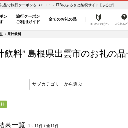
お礼の品一覧 ふるさと納税の返礼品で旅行クーポンをＧＥＴ！ - JTBのふるさと納税サイト [ふるぽ]
ト
ポン
旅行クーポン
全てのお礼の品
はじめ
す
ご利用ガイド
類
果汁飲料
汁飲料” 島根県
出雲市
のお礼の品
飲料
結果一覧
1～11件 / 全11件