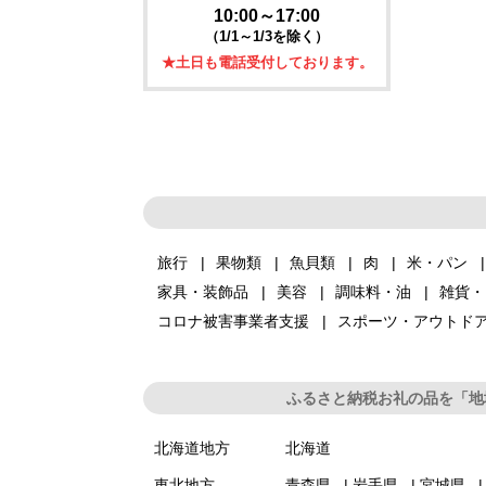
10:00～17:00
（1/1～1/3を除く）
★土日も電話受付しております。
旅行
果物類
魚貝類
肉
米・パン
家具・装飾品
美容
調味料・油
雑貨・
コロナ被害事業者支援
スポーツ・アウトド
ふるさと納税お礼の品を「地
北海道地方
北海道
東北地方
青森県
岩手県
宮城県