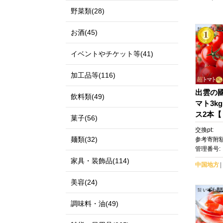
野菜類(28)
お酒(45)
イベントやチケット等(41)
加工品等(116)
出雲の
飲料類(49)
マト3k
ス2本【
菓子(56)
菜 やさ
交換pt:
菜ジュー
麺類(32)
参考寄附額
答 出雲
管理番号:
気】
家具・装飾品(114)
中国地方
美容(24)
調味料・油(49)