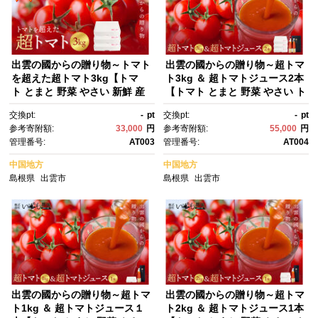
出雲の國からの贈り物～トマト
出雲の國からの贈り物～超トマ
を超えた超トマト3kg【トマ
ト3kg ＆ 超トマトジュース2本
ト とまと 野菜 やさい 新鮮 産
【トマト とまと 野菜 やさい ト
地直送 贈答 出雲 出雲市 おすす
マトジュース 野菜ジュース 新
交換pt:
-
pt
交換pt:
-
pt
め 人気】
鮮 産地直送 贈答 出雲 出雲
参考寄附額:
33,000
円
参考寄附額:
55,000
円
市 おすすめ 人気】
管理番号:
AT003
管理番号:
AT004
中国地方
中国地方
島根県
出雲市
島根県
出雲市
出雲の國からの贈り物～超トマ
出雲の國からの贈り物～超トマ
ト1kg ＆ 超トマトジュース１
ト2kg ＆ 超トマトジュース1本