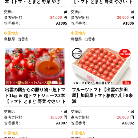
本【トマト とまと 野菜 やさ
【トマト とまと 野菜 やさい ト
い トマトジュース 野菜ジュー
マトジュース 野菜ジュース 新
交換pt:
-
pt
交換pt:
-
pt
ス 新鮮 産地直送 贈答 出雲 出
鮮 産地直送 贈答 出雲 出雲
参考寄附額:
24,000
円
参考寄附額:
36,000
円
雲市 おすすめ 人気】
市 おすすめ 人気】
管理番号:
AT005
管理番号:
AT006
中国地方
中国地方
島根県
出雲市
島根県
出雲市
出雲の國からの贈り物～超トマ
フルーツトマト【出雲の加田
ト1kg ＆ 超トマトジュース2本
屋】加田屋トマト糖度7以上8未
【トマト とまと 野菜 やさい ト
満
マトジュース 野菜ジュース 新
交換pt:
-
pt
交換pt:
-
pt
鮮 産地直送 贈答 出雲 出雲
参考寄附額:
36,000
円
参考寄附額:
16,000
円
市 おすすめ 人気】
管理番号:
AT007
管理番号:
AU002
中国地方
中国地方