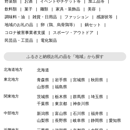
野菜類
お酒
イベントやチケット等
加工品等
飲料類
菓子
麺類
家具・装飾品
美容
調味料・油
雑貨・日用品
ファッション
感謝状等
地域のお礼の品
卵（鶏、烏骨鶏等）
鍋セット
コロナ被害事業者支援
スポーツ・アウトドア
民芸品・工芸品
電化製品
ふるさと納税お礼の品を「地域」から探す
北海道地方
北海道
東北地方
青森県
岩手県
宮城県
秋田県
山形県
福島県
関東地方
茨城県
栃木県
群馬県
埼玉県
千葉県
東京都
神奈川県
中部地方
新潟県
富山県
石川県
福井県
山梨県
長野県
岐阜県
静岡県
愛知県
近畿地方