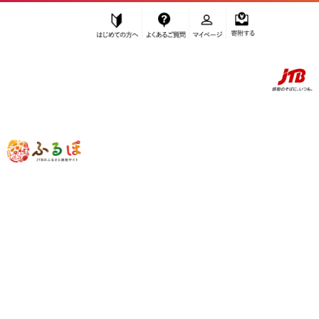
はじめての方へ
よくあるご質問
マイページ
寄附する
ふるぽ JTBのふるさと納税サイト
「ふるさと納税」TOP
出雲市 お礼の品から探す
野菜類
トマト
”トマト” 島根県
出雲市
のお礼の品一覧
さらに検索条件を絞り込む
トマト
検索結果一覧
1～11件 / 全11件