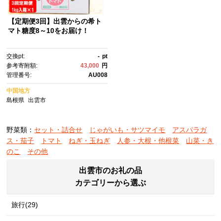
【定期便3回】出雲からの希ト
マト糖度8～10をお届け！
交換pt:
-
pt
参考寄附額:
43,000
円
管理番号:
AU008
中国地方
島根県
出雲市
野菜類：
セット・詰合せ
じゃがいも・サツマイモ
アスパラガ
ス・茄子
トマト
ねぎ・玉ねぎ
人参・大根・他根菜
山菜・き
のこ
その他
出雲市のお礼の品
カテゴリーから選ぶ
旅行(29)