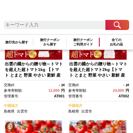
参考寄附額順
|
新着順
|
人気ランキング順
旅行クーポン
旅行クーポン
全ての
旅行先から探す
から探す
ご利用ガイド
お礼の品
出雲の國からの贈り物～トマト
出雲の國からの贈り物～トマト
を超えた超トマト1kg 【トマ
を超えた超トマト2kg【トマ
ト とまと 野菜 やさい 新鮮 産
ト とまと 野菜 やさい 新鮮 産
地直送 贈答 出雲 出雲市 おすす
地直送 贈答 出雲 出雲市 おすす
交換pt:
-
pt
交換pt:
-
pt
め 人気】
め 人気】
参考寄附額:
12,000
円
参考寄附額:
24,000
円
管理番号:
AT001
管理番号:
AT002
中国地方
中国地方
島根県
出雲市
島根県
出雲市