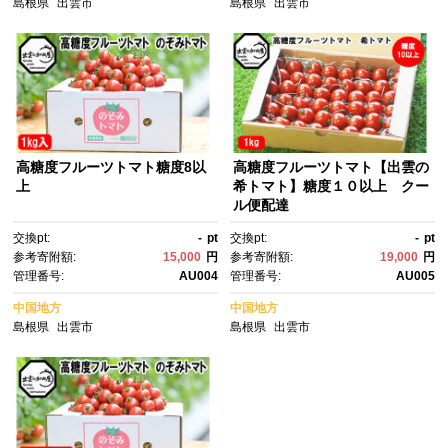
島根県
出雲市
島根県
出雲市
高糖度フルーツトマト糖度8以
高糖度フルーツトマト【出雲の
上
希トマト】糖度１０以上 クー
ル便配達
交換pt:
-
pt
交換pt:
-
pt
参考寄附額:
15,000
円
参考寄附額:
19,000
円
管理番号:
AU004
管理番号:
AU005
中国地方
中国地方
島根県
出雲市
島根県
出雲市