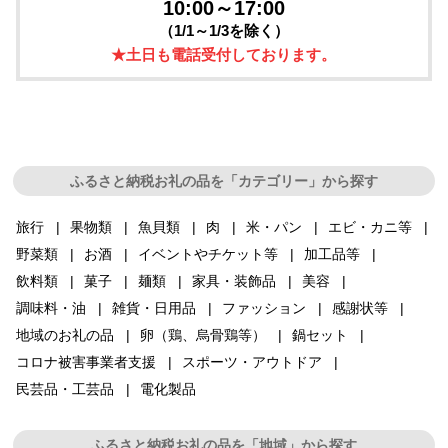
10:00～17:00
（1/1～1/3を除く）
★土日も電話受付しております。
ふるさと納税お礼の品を「カテゴリー」から探す
旅行
果物類
魚貝類
肉
米・パン
エビ・カニ等
野菜類
お酒
イベントやチケット等
加工品等
飲料類
菓子
麺類
家具・装飾品
美容
調味料・油
雑貨・日用品
ファッション
感謝状等
地域のお礼の品
卵（鶏、烏骨鶏等）
鍋セット
コロナ被害事業者支援
スポーツ・アウトドア
民芸品・工芸品
電化製品
ふるさと納税お礼の品を「地域」から探す