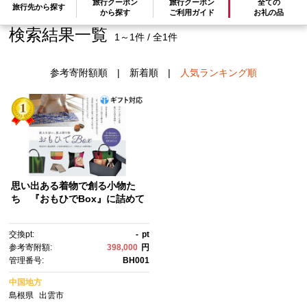
旅行クーポン
旅行クーポン
全ての
旅行先から探す
から探す
ご利用ガイド
お礼の品
検索結果一覧
1～1件 / 全1件
参考寄附額順
|
新着順
|
人気ランキング順
思い出ある着物で創る小物た
ち 『おもひでBox』に詰めて
交換pt:
-
pt
参考寄附額:
398,000
円
管理番号:
BH001
中国地方
島根県
出雲市