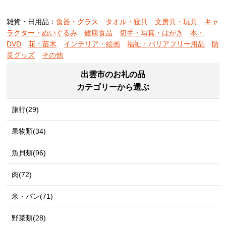
雑貨・日用品：
食器・グラス
タオル・寝具
文房具・玩具
キャ
ラクター・ぬいぐるみ
健康食品
切手・写真・はがき
本・
DVD
花・苗木
インテリア・絵画
福祉・バリアフリー用品
防
災グッズ
その他
出雲市のお礼の品
カテゴリーから選ぶ
旅行(29)
果物類(34)
魚貝類(96)
肉(72)
米・パン(71)
野菜類(28)