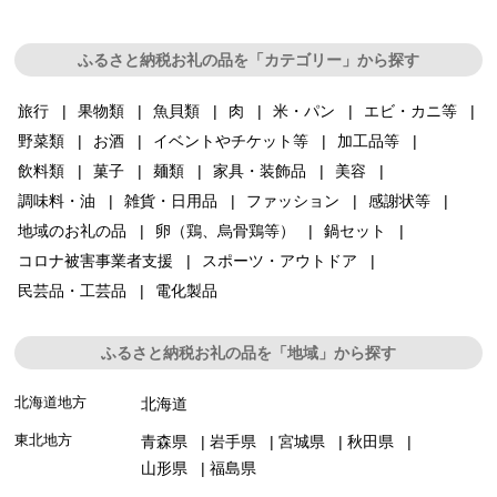
ふるさと納税お礼の品を「カテゴリー」から探す
旅行
果物類
魚貝類
肉
米・パン
エビ・カニ等
野菜類
お酒
イベントやチケット等
加工品等
飲料類
菓子
麺類
家具・装飾品
美容
調味料・油
雑貨・日用品
ファッション
感謝状等
地域のお礼の品
卵（鶏、烏骨鶏等）
鍋セット
コロナ被害事業者支援
スポーツ・アウトドア
民芸品・工芸品
電化製品
ふるさと納税お礼の品を「地域」から探す
北海道地方
北海道
東北地方
青森県
岩手県
宮城県
秋田県
山形県
福島県