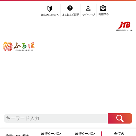
はじめての方へ
よくあるご質問
マイページ
寄附する
ふるぽ JTBのふるさと納税サイト
「ふるさと納税」TOP
出雲市 お礼の品から探す
米・パン
もち米・餅
もち米
”もち米” 島根県
出雲市
のお礼の品一覧
さらに検索条件を絞り込む
もち米
旅行クーポン
旅行クーポン
全ての
旅行先から探す