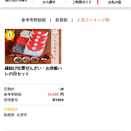
検索結果一覧
から探す
ご利用ガイド
お礼の品
1～1件 / 全1件
参考寄附額順
|
新着順
|
人気ランキング順
縁結び出雲ぜんざい・お赤飯ハ
レの日セット
交換pt:
-
pt
参考寄附額:
15,000
円
管理番号:
BY004
中国地方
島根県
出雲市