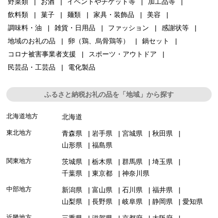
野菜類
お酒
イベントやチケット等
加工品等
飲料類
菓子
麺類
家具・装飾品
美容
調味料・油
雑貨・日用品
ファッション
感謝状等
地域のお礼の品
卵（鶏、烏骨鶏等）
鍋セット
コロナ被害事業者支援
スポーツ・アウトドア
民芸品・工芸品
電化製品
ふるさと納税お礼の品を「地域」から探す
北海道地方
北海道
東北地方
青森県
岩手県
宮城県
秋田県
山形県
福島県
関東地方
茨城県
栃木県
群馬県
埼玉県
千葉県
東京都
神奈川県
中部地方
新潟県
富山県
石川県
福井県
山梨県
長野県
岐阜県
静岡県
愛知県
近畿地方
三重県
滋賀県
京都府
大阪府