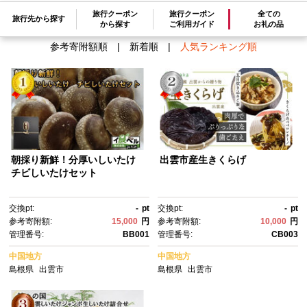
検索結果一覧
1～3件 / 全3件
旅行クーポン
旅行クーポン
全ての
旅行先から探す
から探す
ご利用ガイド
お礼の品
参考寄附額順
|
新着順
|
人気ランキング順
朝採り新鮮！分厚いしいたけ
出雲市産生きくらげ
チビしいたけセット
交換pt:
-
pt
交換pt:
-
pt
参考寄附額:
15,000
円
参考寄附額:
10,000
円
管理番号:
BB001
管理番号:
CB003
中国地方
中国地方
島根県
出雲市
島根県
出雲市