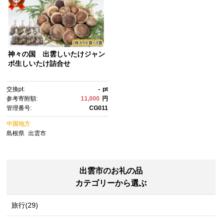
神々の国 出雲しいたけジャン
ボ生しいたけ詰合せ
交換pt:
-
pt
参考寄附額:
11,000
円
管理番号:
CG011
中国地方
島根県
出雲市
出雲市のお礼の品
カテゴリーから選ぶ
旅行(29)